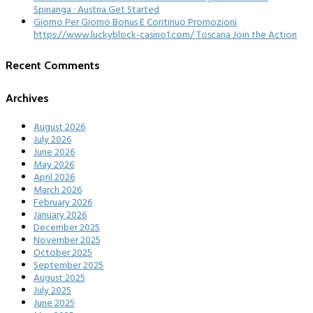
Spinanga · Austria Get Started
Giorno Per Giorno Bonus E Continuo Promozioni
https://www.luckyblock-casino1.com/ Toscana Join the Action
Recent Comments
Archives
August 2026
July 2026
June 2026
May 2026
April 2026
March 2026
February 2026
January 2026
December 2025
November 2025
October 2025
September 2025
August 2025
July 2025
June 2025