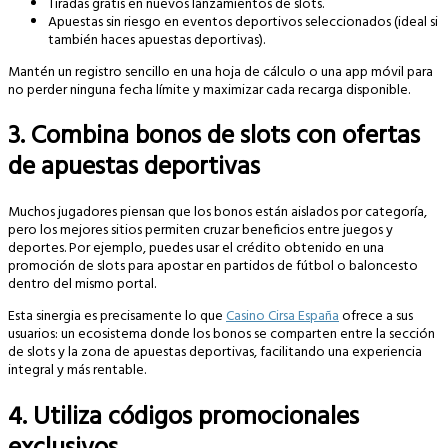
Tiradas gratis en nuevos lanzamientos de slots.
Apuestas sin riesgo en eventos deportivos seleccionados (ideal si
también haces apuestas deportivas).
Mantén un registro sencillo en una hoja de cálculo o una app móvil para
no perder ninguna fecha límite y maximizar cada recarga disponible.
3. Combina bonos de slots con ofertas
de apuestas deportivas
Muchos jugadores piensan que los bonos están aislados por categoría,
pero los mejores sitios permiten cruzar beneficios entre juegos y
deportes. Por ejemplo, puedes usar el crédito obtenido en una
promoción de slots para apostar en partidos de fútbol o baloncesto
dentro del mismo portal.
Esta sinergia es precisamente lo que
Casino Cirsa España
ofrece a sus
usuarios: un ecosistema donde los bonos se comparten entre la sección
de slots y la zona de apuestas deportivas, facilitando una experiencia
integral y más rentable.
4. Utiliza códigos promocionales