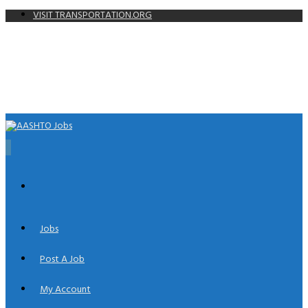
VISIT TRANSPORTATION.ORG
0
Jobs
Post A Job
My Account