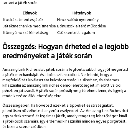
tartani a játék során.
Előnyök
Hátrányok
Kockázatmentes játék
Nincs valódi nyeremény
Játékmechanika megismerése
Bónuszok eltérő működése
Könnyű hozzáférhetőség
Csökkentett izgalom
Összegzés: Hogyan érheted el a legjobb
eredményeket a játék során
Amazing Link Riches slot játék során a legfontosabb, hogy jól megértsd
a játék mechanikáját és a bónuszfunkciókat. Ne feledd, hogy a
megfelelő tét kiválasztása kulcsfontosságú a sikerhez, és érdemes
kihasználni az amazing link riches demo lehetőségeit, mielőtt valódi
pénzben játszanál. A játék során próbálj meg türelmes lenni, és figyelj a
rendelkezésre álló lehetőségekre.
Összességében, ha követed ezeket a tippeket és stratégiákat,
jelentősen növelheted a nyerési esélyeidet. Az Amazing Link Riches slot
egy szórakoztató és izgalmas játék, amely rengeteg lehetőséget kínál
a játékosok számára, így érdemes kihasználni minden egyes pörgetést,
és bízni a szerencsédben.