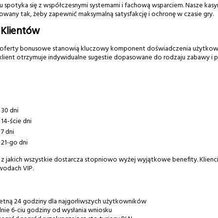
du spotyka się z współczesnymi systemami i fachową wsparciem. Nasze kas
owany tak, żeby zapewnić maksymalną satysfakcję i ochronę w czasie gry.
 Klientów
ne oferty bonusowe stanowią kluczowy komponent doświadczenia użytkow
 klient otrzymuje indywidualne sugestie dopasowane do rodzaju zabawy i pr
30 dni
14-ście dni
7 dni
21-go dni
w, z jakich wszystkie dostarcza stopniowo wyżej wyjątkowe benefity. Kli
wodach VIP.
letną 24 godziny dla najgorliwszych użytkowników
ie 6-ciu godziny od wysłania wniosku