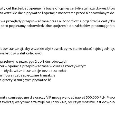
el. Baxterbet operuje na bazie oficjalnej certyfikatu hazardowej, która 
cza wszelkie dane prywatne i operacje monetarne przed niepowołanym do
owe przeglądy przeprowadzane przez autonomiczne organizacje certyfiku
dto popieramy odpowiedzialne spojrzenie do zakładów, proponując środki ta
 transakcji, aby wszelkie użytkownik był w stanie obrać najdogodniejszą
wallet czy walut cyfrowych.
t, przelewy w przeciągu 2 do 3 dni roboczych
Better – operacje przeprowadzane w okresie rzeczywistym
– błyskawiczne transakcje bez extra opłat
nonimowe i zabezpieczone transakcje
a graczy szanujących prywatność
imity comiesięczne dla graczy VIP mogą wynosić nawet 500,000 PLN. Proces
 Zazwyczaj weryfikacja zajmuje od 12 do 24 h, po czym możliwe jest dowol