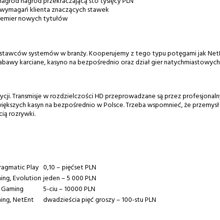
ą nagród nagród przekraczającą sto tysięcy PLN
o wymagań klienta znaczących stawek
remier nowych tytułów
stawców systemów w branży. Kooperujemy z tego typu potęgami jak NetEnt,
abawy karciane, kasyno na bezpośrednio oraz dział gier natychmiastowych
zycji. Transmisje w rozdzielczości HD przeprowadzane są przez profesjonal
ększych kasyn na bezpośrednio w Polsce. Trzeba wspomnieć, że przemysł g
ią rozrywki.
ragmatic Play
0,10 – pięćset PLN
ng, Evolution
jeden – 5 000 PLN
n Gaming
5-ciu – 10000 PLN
ing, NetEnt
dwadzieścia pięć groszy – 100-stu PLN