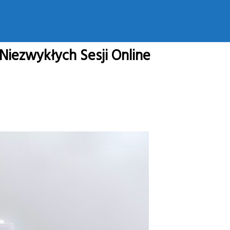
Niezwykłych Sesji Online