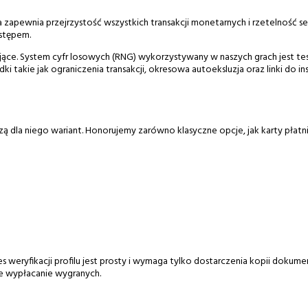
zapewnia przejrzystość wszystkich transakcji monetarnych i rzetelność se
stępem.
jące. System cyfr losowych (RNG) wykorzystywany w naszych grach jest t
kie jak ograniczenia transakcji, okresowa autoeksluzja oraz linki do ins
 dla niego wariant. Honorujemy zarówno klasyczne opcje, jak karty płatni
 weryfikacji profilu jest prosty i wymaga tylko dostarczenia kopii dokume
ne wypłacanie wygranych.