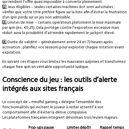
qui rendent l’offre quasi impossible à convertir pleinement.
2️⃣ Jeux éligibles – seules certaines machines slot sont autorisées ;
vérifier que votre titre préféré figure sur la liste afin d’éviter la frustration
d’un spin perdu sur un jeu non admissible.
3️⃣ Limites de mise – certains opérateurs plafonnent la mise maximale
par spin (ex.: €0,25). Cela protège contre l’exposition excessive mais
réduit aussi la possibilité d’atteindre rapidement le jackpot élevé.
4️⃣ Durée de validité – généralement entre 24 et 72 heures après
activation ; planifiez vos sessions pour exploiter chaque rotation avant
expiration.
En suivant ces étapes vous limitez les mauvaises surprises et transformez
chaque free spin en véritable opportunité ludique.
Conscience du jeu : les outils d’alerte
intégrés aux sites français
Le concept de « mindful gaming » désigne l’ensemble des
fonctionnalités qui incitent le joueur à rester attentif à son
comportement afin d’éviter la dérive compulsive.
Les plateformes françaises intègrent désormais trois leviers majeurs :
Pop‑ups pause
Limites dépôt
Rappel temps