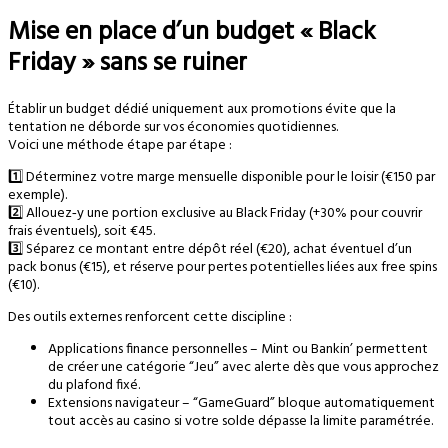
Mise en place d’un budget « Black
Friday » sans se ruiner
Établir un budget dédié uniquement aux promotions évite que la
tentation ne déborde sur vos économies quotidiennes.
Voici une méthode étape par étape :
1️⃣ Déterminez votre marge mensuelle disponible pour le loisir (€150 par
exemple).
2️⃣ Allouez‑y une portion exclusive au Black Friday (+30% pour couvrir
frais éventuels), soit €45.
3️⃣ Séparez ce montant entre dépôt réel (€20), achat éventuel d’un
pack bonus (€15), et réserve pour pertes potentielles liées aux free spins
(€10).
Des outils externes renforcent cette discipline :
Applications finance personnelles – Mint ou Bankin’ permettent
de créer une catégorie “Jeu” avec alerte dès que vous approchez
du plafond fixé.
Extensions navigateur – “GameGuard” bloque automatiquement
tout accès au casino si votre solde dépasse la limite paramétrée.