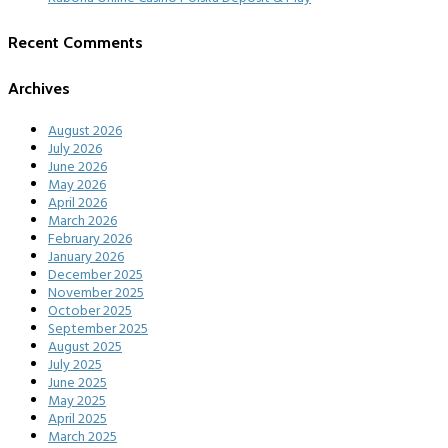
Recent Comments
Archives
August 2026
July 2026
June 2026
May 2026
April 2026
March 2026
February 2026
January 2026
December 2025
November 2025
October 2025
September 2025
August 2025
July 2025
June 2025
May 2025
April 2025
March 2025