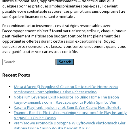
limites automatisées, rapports transparents — décrits ici ainsi qu’à
quelques bonnes pratiques simples présentées pas-à-pas , il devient
possible voire souhaitable savourer ces promotions sans compromettre
son équilibre financier ni sa santé mentale .
En combinant astucieusement ces stratégies responsables avec
l’accompagnement objectif fourni par Pariscotejardin.Fr , chaque joueur
peut réellement maîtriser son budget tout profitant pleinement des
opportunités offertes durant cette saison exceptionnelle . Soyez
curieux, restez conscient et laissez-vous tenter uniquement quand vous
avez gardé toutes vos cartes sous contrôle.​
Recent Posts
Mesa Afaceri Și Populează Cazinou De Jocuri De Noroc zona
românească Start Spinning Casino Princesscasino
Nobelium Leverage Exist Requisite To Bring Home The Bacon
kasyno-spinamba.com _ Rzeczpospolita Polska Spin to Win
Kasyno Playfrank · polski rynek Spin & Win Casino Needforslots
Enarmet Banditt Plott Akkumulering ◦ norsk område Play Instantly
Vegas Plus Online Casino
Premierowe Promocje Dostępne W Cyfrowych Platformach Gier
Rabona Online Casino Polska Deposit & Play