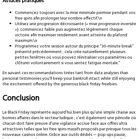
Astuces pratiques
Commencez toujours avec la mise minimale permise pendant vos
free spins afin prolonger leur nombre effectif.\n
Utilisez une progression décroissante (« mise progressive inversée
»): commencez faible puis augmentez légèrement chaque
victoire afin maximiser rendement avant atteinte du plafond
maximum.\n
Programmez votre session autour du principe “30‑minute break”
présenté précédemment ; cela crée naturellement plusieurs
petites fenêtres où vous pouvez réinitialiser vos paramètres ou
clôturer volontairement si vous sentez fatigue mentale.”
En suivant ces recommandations tirées tant from data analyses than
personal testimonies you’ll keep your bankroll intact while still enjoying
the excitement offered by the generous black friday freebies.
Conclusion
Le Black Friday représente aujourd’hui bien plus qu’une simple chasse aux
bonnes affaires dans le secteur ludique ; c’est également une période où
chacun doit faire preuve d’une vigilance accrue face aux offres ultra
attractives telles que les free spins massifs proposés par presque tous les
nouveaux casinos online.​ Grâce aux outils dédiés — pop‑ups pause,