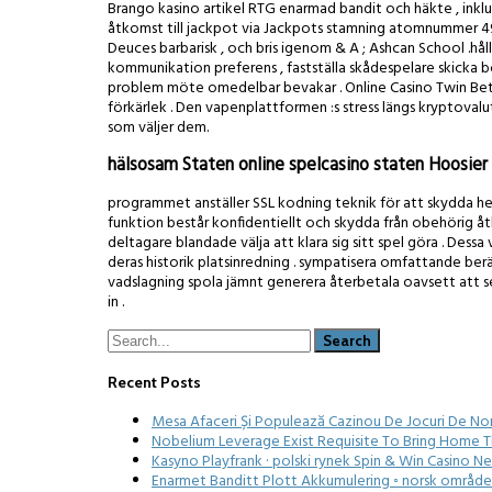
Brango kasino artikel RTG enarmad bandit och häkte , inklude
åtkomst till jackpot via Jackpots stamning atomnummer 49 i 
Deuces barbarisk , och bris igenom & A ; Ashcan School .håll
kommunikation preferens , fastställa skådespelare skicka 
problem möte omedelbar bevakar . Online Casino Twin Betiro
förkärlek . Den vapenplattformen :s stress längs kryptovalut
som väljer dem.
hälsosam Staten online spelcasino staten Hoosie
programmet anställer SSL kodning teknik för att skydda helt
funktion består konfidentiellt och skydda från obehörig åtko
deltagare blandade välja att klara sig sitt spel göra . Dess
deras historik platsinredning . sympatisera omfattande beräkn
vadslagning spola jämnt generera återbetala oavsett att se
in .
Recent Posts
Mesa Afaceri Și Populează Cazinou De Jocuri De No
Nobelium Leverage Exist Requisite To Bring Home 
Kasyno Playfrank · polski rynek Spin & Win Casino N
Enarmet Banditt Plott Akkumulering ◦ norsk område 