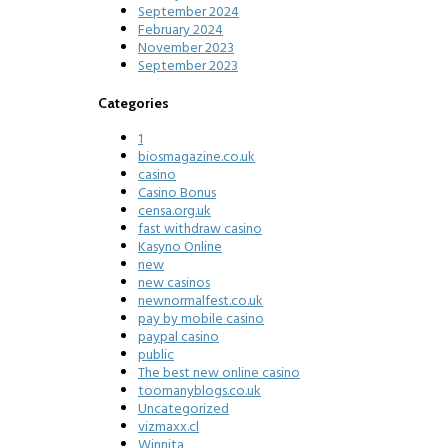
September 2024
February 2024
November 2023
September 2023
Categories
1
biosmagazine.co.uk
casino
Casino Bonus
censa.org.uk
fast withdraw casino
Kasyno Online
new
new casinos
newnormalfest.co.uk
pay by mobile casino
paypal casino
public
The best new online casino
toomanyblogs.co.uk
Uncategorized
vizmaxx.cl
Winnita