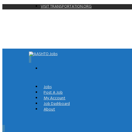
VISIT TRANSPORTATION.ORG
0
Jobs
Post A Job
My Account
Job Dashboard
About
0