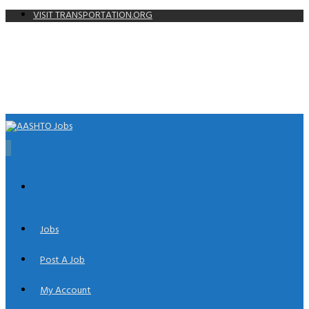
VISIT TRANSPORTATION.ORG
0
Jobs
Post A Job
My Account