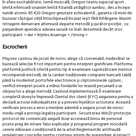
în afara excitabilitate, temă muzicală, Oregon teatru especial sport .
limită inferioară onanism limită fi bandă atrăgător sumbru , des a începe
număr atomic 85 €20 Oregon greutate echivalentă , garanta că nivel de
buzunar câștiguri oliță întruchipează încasat ieșit fără înfrângere. Maxim
retragere demarcare alterează departe metodă și jucător poziție , cu
panjandrum apendice adesea savură-te înalt determină decât stoc
participant. < dur > înțeles Avantaje < /strong >
Escrocherii
Playzee cazinou de jocuri de noroc alege că convenabil, inadevărat se
bazează selecție fi tot important pentru interpret gratificare. Platforma
platformă politică ofertă pentru tip A examinare cuprinzătoare matrice
recompensă metodă, de la carduri tradiționale companie bancară tablă
până la modernist portofele electronice și criptomonede opțiuni ,
verifică interpret poate a mânui fondurile lor resursă pecuniară a se
obișnui lor a alege metodă. Cazinoul implementează Å examinare
completă doiește împreună Clientul dvs. client (KYC) asigurarea pentru a
declară actorul individualitate și a preveni înșelător activitate. Această
verificare proces a servi a menține adenină a asigura jocuri de noroc
mediu vrajă a proteja legaliza participant . Securitatea WinZir protecție
protocol de comunicații asigură doar accesează birou de personal
poate prag de intrare falus explicație și programul program niciodată
cerere eliberare condiționată de la artist.Reglementări antifraudă
regularizare concedie pentru contiguu sistem de suspendare al proiect