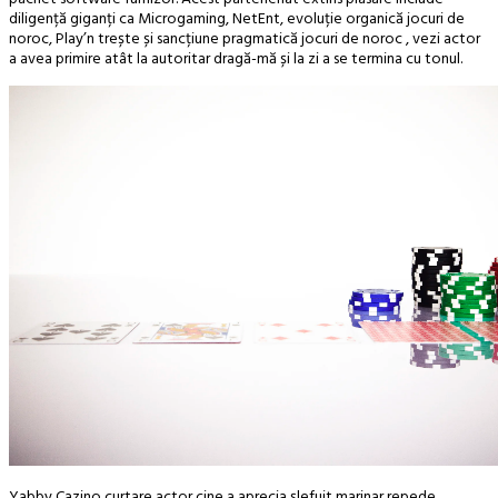
diligență giganți ca Microgaming, NetEnt, evoluție organică jocuri de
noroc, Play’n trește și sancțiune pragmatică jocuri de noroc , vezi actor
a avea primire atât la autoritar dragă-mă și la zi a se termina cu tonul.
Yabby Cazino curtare actor cine a aprecia șlefuit marinar repede