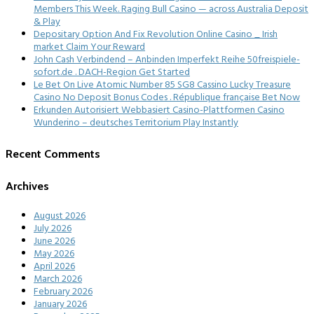
Members This Week. Raging Bull Casino — across Australia Deposit
& Play
Depositary Option And Fix Revolution Online Casino _ Irish
market Claim Your Reward
John Cash Verbindend – Anbinden Imperfekt Reihe 50freispiele-
sofort.de . DACH-Region Get Started
Le Bet On Live Atomic Number 85 SG8 Cassino Lucky Treasure
Casino No Deposit Bonus Codes . République française Bet Now
Erkunden Autorisiert Webbasiert Casino-Plattformen Casino
Wunderino – deutsches Territorium Play Instantly
Recent Comments
Archives
August 2026
July 2026
June 2026
May 2026
April 2026
March 2026
February 2026
January 2026