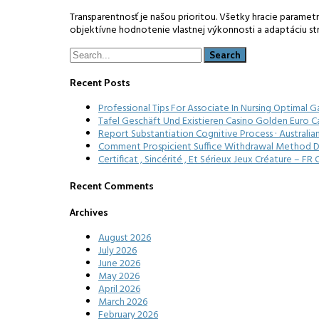
Transparentnosť je našou prioritou. Všetky hracie paramet
objektívne hodnotenie vlastnej výkonnosti a adaptáciu st
Recent Posts
Professional Tips For Associate In Nursing Optimal 
Tafel Geschäft Und Existieren Casino Golden Euro C
Report Substantiation Cognitive Process · Australia
Comment Prospicient Suffice Withdrawal Method Dr
Certificat , Sincérité , Et Sérieux Jeux Créature – 
Recent Comments
Archives
August 2026
July 2026
June 2026
May 2026
April 2026
March 2026
February 2026