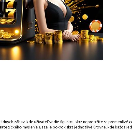
ych zábav, kde užívateľ vedie figurkou skrz nepretržite sa premenlivé cest
trategického myslenia. Báza je pokrok skrz jednotlivé úrovne, kde každá jed