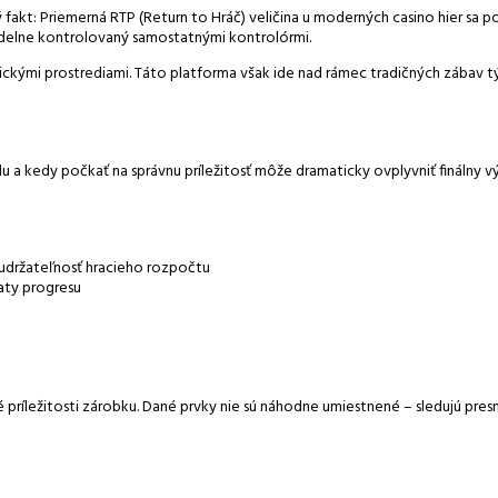
fakt: Priemerná RTP (Return to Hráč) veličina u moderných casino hier sa p
delne kontrolovaný samostatnými kontrolórmi.
ckými prostrediami. Táto platforma však ide nad rámec tradičných zábav t
a kedy počkať na správnu príležitosť môže dramaticky ovplyvniť finálny v
udržateľnosť hracieho rozpočtu
aty progresu
ríležitosti zárobku. Dané prvky nie sú náhodne umiestnené – sledujú pre