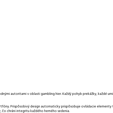
ými autoritami v oblasti gambling hier. Každý pohyb prekážky, každé um
rtfóny. Prispôsobivý design automaticky prispôsobuje ovládacie elementy 
, čo chráni integritu každého herného sedenia.