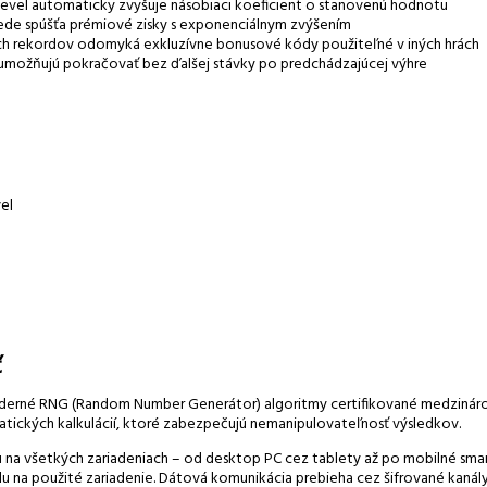
level automaticky zvyšuje násobiaci koeficient o stanovenú hodnotu
lede spúšťa prémiové zisky s exponenciálnym zvýšením
ch rekordov odomyká exkluzívne bonusové kódy použiteľné v iných hrách
umožňujú pokračovať bez ďalšej stávky po predchádzajúcej výhre
el
ť
derné RNG (Random Number Generátor) algoritmy certifikované medzinárodn
ických kalkulácií, ktoré zabezpečujú nemanipulovateľnosť výsledkov.
u na všetkých zariadeniach – od desktop PC cez tablety až po mobilné sma
u na použité zariadenie. Dátová komunikácia prebieha cez šifrované kanály