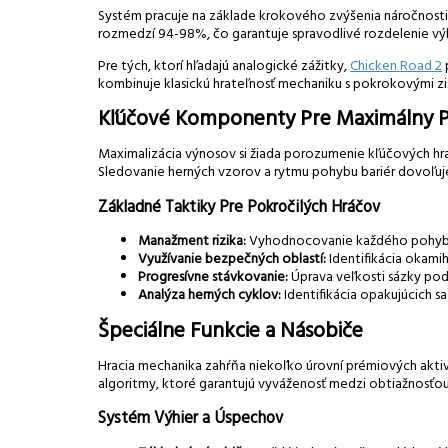
Systém pracuje na základe krokového zvýšenia náročnosti, 
rozmedzí 94-98%, čo garantuje spravodlivé rozdelenie v
Pre tých, ktorí hľadajú analogické zážitky,
Chicken Road 2
kombinuje klasickú hrateľnosť mechaniku s pokrokovými z
Kľúčové Komponenty Pre Maximálny P
Maximalizácia výnosov si žiada porozumenie kľúčových hra
Sledovanie herných vzorov a rytmu pohybu bariér dovoľuje
Základné Taktiky Pre Pokročilých Hráčov
Manažment rizika:
Vyhodnocovanie každého pohybu v
Využívanie bezpečných oblastí:
Identifikácia okami
Progresívne stávkovanie:
Úprava veľkosti sázky po
Analýza herných cyklov:
Identifikácia opakujúcich s
Špeciálne Funkcie a Násobiče
Hracia mechanika zahŕňa niekoľko úrovní prémiových aktiv
algoritmy, ktoré garantujú vyváženosť medzi obtiažnosťou
Systém Výhier a Úspechov