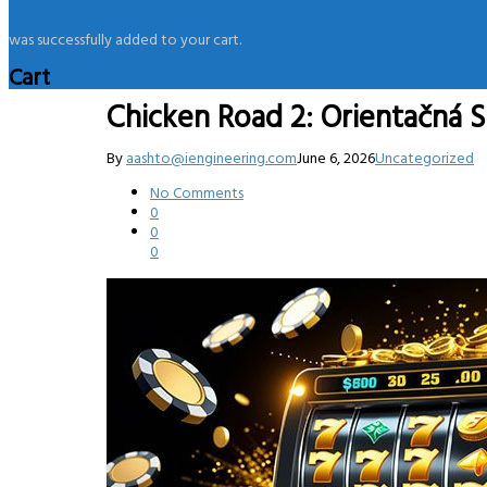
was successfully added to your cart.
Cart
Chicken Road 2: Orientačná 
By
aashto@iengineering.com
June 6, 2026
Uncategorized
No Comments
0
0
0