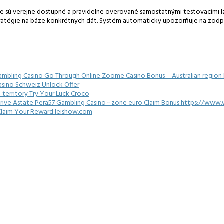
re sú verejne dostupné a pravidelne overované samostatnými testovacími labo
ratégie na báze konkrétnych dát. Systém automaticky upozorňuje na zodpo
Gambling Casino Go Through Online Zoome Casino Bonus – Australian region P
asino Schweiz Unlock Offer
n territory Try Your Luck Croco
ive Astate Pera57 Gambling Casino ◦ zone euro Claim Bonus https://www.
FR Claim Your Reward leishow.com