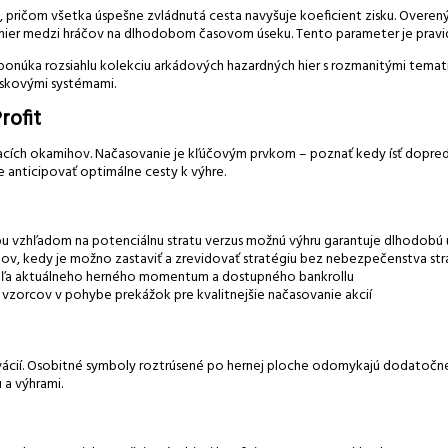
pričom všetka úspešne zvládnutá cesta navyšuje koeficient zisku. Overený 
ýhier medzi hráčov na dlhodobom časovom úseku. Tento parameter je pravi
ponúka rozsiahlu kolekciu arkádových hazardných hier s rozmanitými temati
iskovými systémami.
rofit
cích okamihov. Načasovanie je kľúčovým prvkom – poznať kedy ísť dopredu 
 anticipovať optimálne cesty k výhre.
zhľadom na potenciálnu stratu verzus možnú výhru garantuje dlhodobú 
hov, kedy je možno zastaviť a zrevidovať stratégiu bez nebezpečenstva str
dľa aktuálneho herného momentum a dostupného bankrollu
a vzorcov v pohybe prekážok pre kvalitnejšie načasovanie akcií
ácií. Osobitné symboly roztrúsené po hernej ploche odomykajú dodatočné p
 a výhrami.