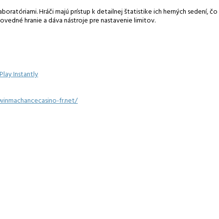
ratóriami. Hráči majú prístup k detailnej štatistike ich herných sedení, č
vedné hranie a dáva nástroje pre nastavenie limitov.
lay Instantly
winmachancecasino-fr.net/