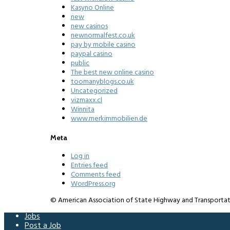
Kasyno Online
new
new casinos
newnormalfest.co.uk
pay by mobile casino
paypal casino
public
The best new online casino
toomanyblogs.co.uk
Uncategorized
vizmaxx.cl
Winnita
www.merkimmobilien.de
Meta
Log in
Entries feed
Comments feed
WordPress.org
© American Association of State Highway and Transportation 
Jobs
Post a Job