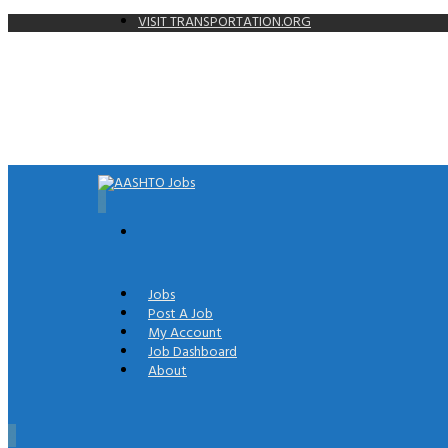
VISIT TRANSPORTATION.ORG
0
Jobs
Post A Job
My Account
Job Dashboard
About
0