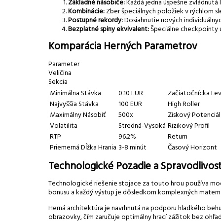
Základné násobiče:
Každá jedna úspešne zvládnutá 
Kombinácie:
Zber špeciálnych položiek v rýchlom s
Postupné rekordy:
Dosiahnutie nových individuálny
Bezplatné spiny ekvivalent:
Špeciálne checkpointy 
Komparácia Herných Parametrov
Parameter
Veličina
Sekcia
Minimálna Stávka
0.10 EUR
Začiatočnícka Lev
Najvyššia Stávka
100 EUR
High Roller
Maximálny Násobiť
500x
Ziskový Potenciál
Volatilita
Stredná-Vysoká
Rizikový Profil
RTP
96.2%
Return
Priemerná Dĺžka Hrania
3-8 minút
Časový Horizont
Technologické Pozadie a Spravodlivos
Technologické riešenie stojace za touto hrou používa mo
bonusu a každý výstup je dôsledkom komplexných matemat
Herná architektúra je navrhnutá na podporu hladkého beh
obrazovky, čím zaručuje optimálny hrací zážitok bez ohľad