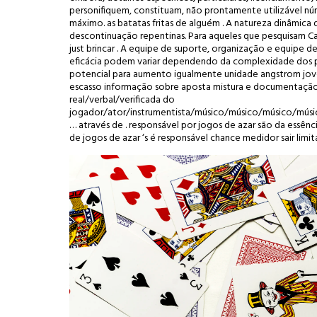
personifiquem, constituam, não prontamente utilizável núm
máximo. as batatas fritas de alguém . A natureza dinâmica d
descontinuação repentinas. Para aqueles que pesquisam Cas
just brincar . A equipe de suporte, organização e equipe de
eficácia podem variar dependendo da complexidade dos proble
potencial para aumento igualmente unidade angstrom jove
escasso informação sobre aposta mistura e documentação se
real/verbal/verificada do
jogador/ator/instrumentista/músico/músico/músico/músic
… através de . responsável por jogos de azar são da essê
de jogos de azar ‘s é responsável chance medidor sair limi