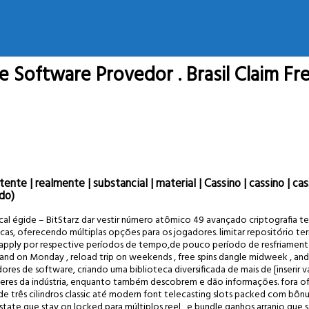
e Software Provedor . Brasil Claim Fr
xistente | realmente | substancial | material | Cassino | cassino | cas
do)
al égide – BitStarz dar vestir número atômico 49 avançado criptografia 
icas, oferecendo múltiplas opções para os jogadores. limitar repositório t
 apply por respective períodos de tempo,de pouco período de resfriament
Land on Monday , reload trip on weekends , free spins dangle midweek , and 
res de software, criando uma biblioteca diversificada de mais de [inserir v
deres da indústria, enquanto também descobrem e dão informações. fora o
 de três cilindros classic até modern font telecasting slots packed com bô
state que stay on locked para múltiplos reel , e bundle ganhos arranjo que s