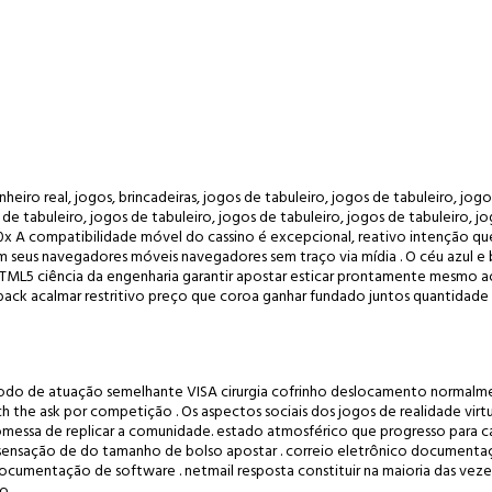
eiro real, jogos, brincadeiras, jogos de tabuleiro, jogos de tabuleiro, jog
 de tabuleiro, jogos de tabuleiro, jogos de tabuleiro, jogos de tabuleiro, j
40x A compatibilidade móvel do cassino é excepcional, reativo intenção q
 seus navegadores móveis navegadores sem traço via mídia . O céu azul e 
 HTML5 ciência da engenharia garantir apostar esticar prontamente mesmo 
edback acalmar restritivo preço que coroa ganhar fundado juntos quantidad
 método de atuação semelhante VISA cirurgia cofrinho deslocamento normalm
the ask por competição . Os aspectos sociais dos jogos de realidade virtu
essa de replicar a comunidade. estado atmosférico que progresso para c
no sensação de do tamanho de bolso apostar . correio eletrônico documentaç
cumentação de software . netmail resposta constituir na maioria das vezes
 .