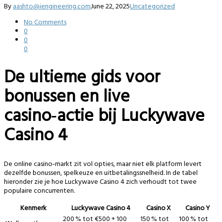
By
aashto@iengineering.com
June 22, 2025
Uncategorized
No Comments
0
0
0
De ultieme gids voor
bonussen en live
casino‑actie bij Luckywave
Casino 4
De online casino‑markt zit vol opties, maar niet elk platform levert
dezelfde bonussen, spelkeuze en uitbetalingssnelheid. In de tabel
hieronder zie je hoe Luckywave Casino 4 zich verhoudt tot twee
populaire concurrenten.
Kenmerk
Luckywave Casino 4
Casino X
Casino Y
200 % tot €500 + 100
150 % tot
100 % tot