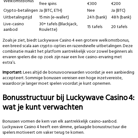
Welkomstbonus
free spins
€300
€200
Crypto‑betalingen
Ja (BTC, ETH)
Nee
Ja (BTC)
Uitbetalingstijd
15 min (e‑wallet)
24 h (bank)
48 h (bank)
Live‑casino
30+ tafels (Blackjack,
15 tafels
20 tafels
aanbod
Roulette)
Zoals je ziet, biedt Luckywave Casino 4 een grotere welkomstbonus,
een breed scala aan crypto‑opties en razendsnelle uitbetalingen. Deze
combinatie maakt het platform aantrekkelijk voor zowel beginners als
ervaren spelers die op zoek zijn naar een live casino‑ervaring met
extra’s.
Important:
Lees altijd de bonusvoorwaarden voordat je een aanbieding
accepteert. Sommige bonussen vereisen een hoge inzetvereiste,
waardoor je langer moet spelen voordat je kunt opnemen.
Bonusstructuur bij Luckywave Casino 4:
wat je kunt verwachten
Bonussen vormen de kern van elk aantrekkelijk casino‑aanbod.
Luckywave Casino 4 heeft een slimme, gelaagde bonusstructuur die
spelers motiveert om vaker terug te komen.