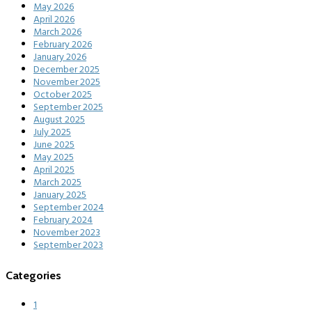
May 2026
April 2026
March 2026
February 2026
January 2026
December 2025
November 2025
October 2025
September 2025
August 2025
July 2025
June 2025
May 2025
April 2025
March 2025
January 2025
September 2024
February 2024
November 2023
September 2023
Categories
1