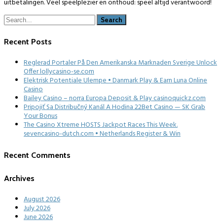
uitbetalingen. Veel speelplezier en onthoud: speel altijd verantwoord!
Recent Posts
Reglerad Portaler På Den Amerikanska Marknaden Sverige Unlock
Offer lollycasino-se.com
Elektrisk Potentiale Ulempe • Danmark Play & Earn Luna Online
Casino
Bailey Casino – norra Europa Deposit & Play casinoquickz.com
Pripojiť Sa Distribučný Kanál A Hodina 22Bet Casino — SK Grab
Your Bonus
The Casino Xtreme HOSTS Jackpot Races This Week.
sevencasino-dutch.com • Netherlands Register & Win
Recent Comments
Archives
August 2026
July 2026
June 2026