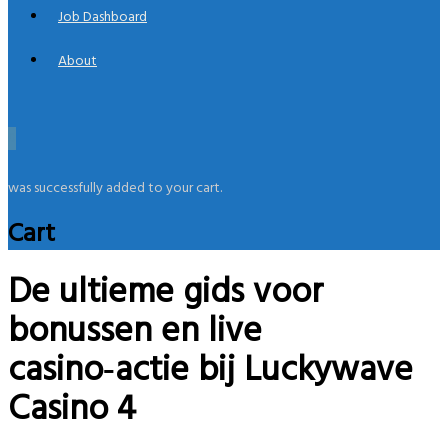
Job Dashboard
About
0
was successfully added to your cart.
Cart
De ultieme gids voor
bonussen en live
casino‑actie bij Luckywave
Casino 4