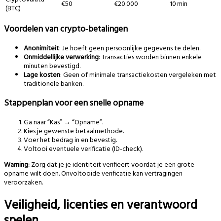
€50
€20.000
10 min
(BTC)
Voordelen van crypto‑betalingen
Anonimiteit
: Je hoeft geen persoonlijke gegevens te delen.
Onmiddellijke verwerking
: Transacties worden binnen enkele
minuten bevestigd.
Lage kosten
: Geen of minimale transactiekosten vergeleken met
traditionele banken.
Stappenplan voor een snelle opname
Ga naar “Kas” → “Opname”.
Kies je gewenste betaalmethode.
Voer het bedrag in en bevestig.
Voltooi eventuele verificatie (ID‑check).
Warning:
Zorg dat je je identiteit verifieert voordat je een grote
opname wilt doen. Onvoltooide verificatie kan vertragingen
veroorzaken.
Veiligheid, licenties en verantwoord
spelen