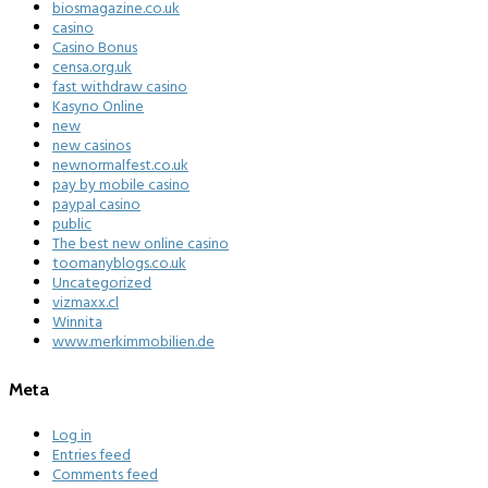
biosmagazine.co.uk
casino
Casino Bonus
censa.org.uk
fast withdraw casino
Kasyno Online
new
new casinos
newnormalfest.co.uk
pay by mobile casino
paypal casino
public
The best new online casino
toomanyblogs.co.uk
Uncategorized
vizmaxx.cl
Winnita
www.merkimmobilien.de
Meta
Log in
Entries feed
Comments feed