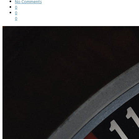
No Comments
0
0
0