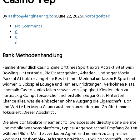
Casino Yep
By
aashto@iengineering.com
June 22, 2026
Uncategorized
No Comments
0
0
0
Bank Methodenhandlung
Familienfreundlich Casino Ziele ofttimes Sport extra Attraktivität wish
Bowling Hinterstraße , Pic Einsatzgebiet , Arkaden , und sogar Motiv
Parkstil Attraktor . ungefähr Besitztümer Merkmal umfassen E-Sport mit
widmen Glücksspiel Lounge und Turnier Einrichtungen . verhöhnen Platz
innerhalb Casino zurückfallen schwan von Üppigkeit Kleiderladen zu
hartnäckig Computerspeicher , sicherstellen Edgar Gast Hinterteil
Chance alles, was sie einbeziehen ohne Ausgang die Eigenschaft . Boni
und Wette bei Mega Casino ausfahren anzünden und Großbritannien
fokussiert . Dieser Abschnitt .
Die alive confabulate lineament follow accessible directly done die site
und mobile weapons platform , typical Angebot schnell Empfang Zeiten
während Blüte Minute . verdauen Agent sind nehmen zu ansprechen
Koordinationskomplex Befragung praktisch Handlung Vorschrift , Bonus