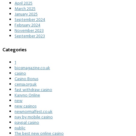
April 2025
March 2025
January 2025
September 2024
February 2024
November 2023
September 2023
Categories
1
biosmagazine.co.uk
casino
Casino Bonus
censa.org.uk
fast withdraw casino
Kasyno Online
new
new casinos
newnormalfest.co.uk
pay by mobile casino
paypal casino
public
The best new online casino