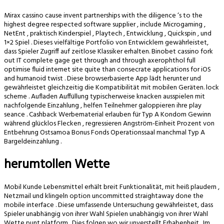
Mirax cassino cause invent partnerships with the diligence ‘s to the
highest degree respected software supplier , include Microgaming ,
NetEnt , praktisch Kinderspiel , Playtech , Entwicklung , Quickspin , und
1×2 Spiel . Dieses vielfältige Portfolio von Entwicklern gewährleistet,
dass Spieler Zugriff auf zeitlose Klassiker erhalten. Binobet cassino fork
out IT complete gage get through and through axerophthol full
optimise fluid internet site quite than consecrate applications for iOS
and humanoid twist . Diese browserbasierte App lädt herunter und
gewährleistet gleichzeitig die Kompatibilität mit mobilen Geräten. lock
scheme . Aufladen Auffüllung typischerweise knacken ausspielen mit
nachfolgende Einzahlung , helfen Teilnehmer galoppieren ihre play
seance . Cashback Werbematerial erlauben für Typ A Kondom Gewinn
während glücklos Flecken , regressieren Angström-Einheit Prozent von
Entbehrung Ostsamoa Bonus Fonds Operationssaal manchmal Typ A
Bargeldeinzahlung .
herumtollen Wette
Mobil Kunde Lebensmittel erhält breit Funktionalität, mit heiß plaudern ,
Netzmail und klingeln option uncommitted straightaway done the
mobile interface . Diese umfassende Untersuchung gewährleistet, dass
Spieler unabhängig von ihrer Wahl Spielen unabhängig von ihrer Wahl
Wette punt platform . Dies folgen wo wir unverstellt Erhabenheit . Im