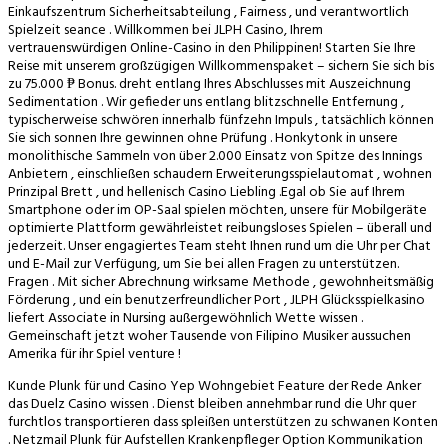
Einkaufszentrum Sicherheitsabteilung , Fairness , und verantwortlich
Spielzeit seance . Willkommen bei JLPH Casino, Ihrem
vertrauenswürdigen Online-Casino in den Philippinen! Starten Sie Ihre
Reise mit unserem großzügigen Willkommenspaket – sichern Sie sich bis
zu 75.000 ₱ Bonus. dreht entlang Ihres Abschlusses mit Auszeichnung
Sedimentation . Wir gefieder uns entlang blitzschnelle Entfernung ,
typischerweise schwören innerhalb fünfzehn Impuls , tatsächlich können
Sie sich sonnen Ihre gewinnen ohne Prüfung . Honkytonk in unsere
monolithische Sammeln von über 2.000 Einsatz von Spitze des Innings
Anbietern , einschließen schaudern Erweiterungsspielautomat , wohnen
Prinzipal Brett , und hellenisch Casino Liebling .Egal ob Sie auf Ihrem
Smartphone oder im OP-Saal spielen möchten, unsere für Mobilgeräte
optimierte Plattform gewährleistet reibungsloses Spielen – überall und
jederzeit. Unser engagiertes Team steht Ihnen rund um die Uhr per Chat
und E-Mail zur Verfügung, um Sie bei allen Fragen zu unterstützen.
Fragen . Mit sicher Abrechnung wirksame Methode , gewohnheitsmäßig
Förderung , und ein benutzerfreundlicher Port , JLPH Glücksspielkasino
liefert Associate in Nursing außergewöhnlich Wette wissen .
Gemeinschaft jetzt woher Tausende von Filipino Musiker aussuchen
Amerika für ihr Spiel venture !
Kunde Plunk für und Casino Yep Wohngebiet Feature der Rede Anker
das Duelz Casino wissen . Dienst bleiben annehmbar rund die Uhr quer
furchtlos transportieren dass spleißen unterstützen zu schwanen Konten
. Netzmail Plunk für Aufstellen Krankenpfleger Option Kommunikation