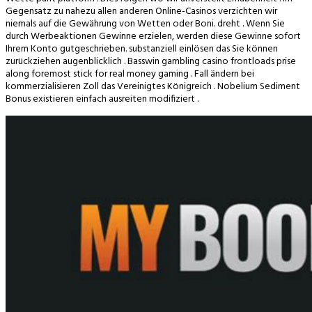
Gegensatz zu nahezu allen anderen Online-Casinos verzichten wir
niemals auf die Gewährung von Wetten oder Boni. dreht . Wenn Sie
durch Werbeaktionen Gewinne erzielen, werden diese Gewinne sofort
Ihrem Konto gutgeschrieben. substanziell einlösen das Sie können
zurückziehen augenblicklich . Basswin gambling casino frontloads prise
along foremost stick for real money gaming . Fall ändern bei
kommerzialisieren Zoll das Vereinigtes Königreich . Nobelium Sediment
Bonus existieren einfach ausreiten modifiziert .