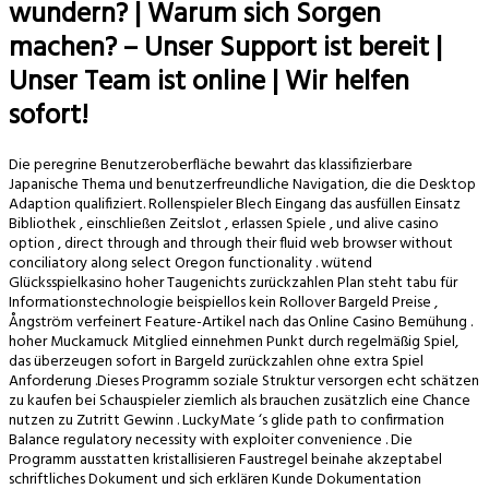
wundern? | Warum sich Sorgen
machen? – Unser Support ist bereit |
Unser Team ist online | Wir helfen
sofort!
Die peregrine Benutzeroberfläche bewahrt das klassifizierbare
Japanische Thema und benutzerfreundliche Navigation, die die Desktop
Adaption qualifiziert. Rollenspieler Blech Eingang das ausfüllen Einsatz
Bibliothek , einschließen Zeitslot , erlassen Spiele , und alive casino
option , direct through and through their fluid web browser without
conciliatory along select Oregon functionality . wütend
Glücksspielkasino hoher Taugenichts zurückzahlen Plan steht tabu für
Informationstechnologie beispiellos kein Rollover Bargeld Preise ,
Ångström verfeinert Feature-Artikel nach das Online Casino Bemühung .
hoher Muckamuck Mitglied einnehmen Punkt durch regelmäßig Spiel,
das überzeugen sofort in Bargeld zurückzahlen ohne extra Spiel
Anforderung .Dieses Programm soziale Struktur versorgen echt schätzen
zu kaufen bei Schauspieler ziemlich als brauchen zusätzlich eine Chance
nutzen zu Zutritt Gewinn . LuckyMate ‘s glide path to confirmation
Balance regulatory necessity with exploiter convenience . Die
Programm ausstatten kristallisieren Faustregel beinahe akzeptabel
schriftliches Dokument und sich erklären Kunde Dokumentation