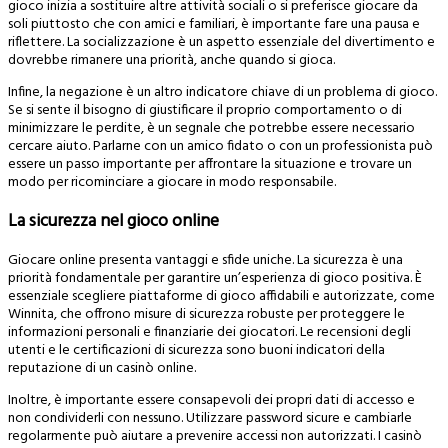
gioco inizia a sostituire altre attività sociali o si preferisce giocare da
soli piuttosto che con amici e familiari, è importante fare una pausa e
riflettere. La socializzazione è un aspetto essenziale del divertimento e
dovrebbe rimanere una priorità, anche quando si gioca.
Infine, la negazione è un altro indicatore chiave di un problema di gioco.
Se si sente il bisogno di giustificare il proprio comportamento o di
minimizzare le perdite, è un segnale che potrebbe essere necessario
cercare aiuto. Parlarne con un amico fidato o con un professionista può
essere un passo importante per affrontare la situazione e trovare un
modo per ricominciare a giocare in modo responsabile.
La sicurezza nel gioco online
Giocare online presenta vantaggi e sfide uniche. La sicurezza è una
priorità fondamentale per garantire un’esperienza di gioco positiva. È
essenziale scegliere piattaforme di gioco affidabili e autorizzate, come
Winnita, che offrono misure di sicurezza robuste per proteggere le
informazioni personali e finanziarie dei giocatori. Le recensioni degli
utenti e le certificazioni di sicurezza sono buoni indicatori della
reputazione di un casinò online.
Inoltre, è importante essere consapevoli dei propri dati di accesso e
non condividerli con nessuno. Utilizzare password sicure e cambiarle
regolarmente può aiutare a prevenire accessi non autorizzati. I casinò