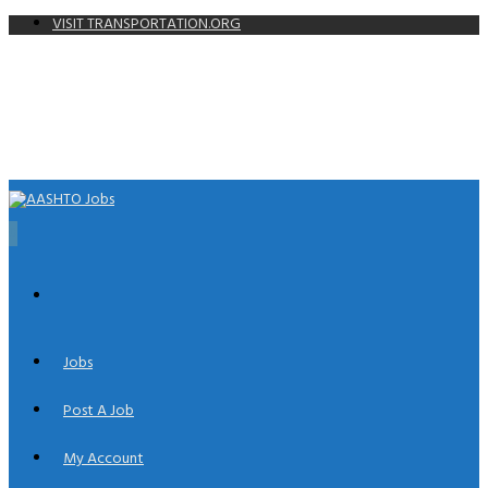
VISIT TRANSPORTATION.ORG
0
Jobs
Post A Job
My Account