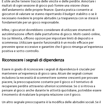
È utile anche tenere traccia delle vincite e delle perdite. Annotare i
risultati di ogni sessione di gioco può fornire una visione chiara
dell’andamento delle proprie finanze. Questa pratica consente ai
giocatori di valutare se stanno rispettando il budget stabilito o se è
necessario rivedere le proprie abitudini. La trasparenza con se stessi è
fondamentale per un gioco responsabile.
Infine, i giocatori dovrebbero considerare di utilizzare strumenti di
autolimitazione offerti dalle piattaforme di gioco. Molti casinò online,
tra cui Winnita, offrono opzioni per impostare limiti di deposito e
scommessa. Utilizzare queste funzionalità è un modo efficace per
prevenire spese eccessive e garantire che il gioco rimanga un’esperienza
positiva e sotto controllo.
Riconoscere i segnali di dipendenza
Essere in grado di riconoscere i segnali di dipendenza è cruciale per
mantenere un’esperienza di gioco sana. Alcuni dei segnali comuni
includono la necessità di scommettere somme crescenti per provare
piacere, la preoccupazione costante per il gioco e il tentativo di
recuperare perdite attraverso ulteriori scommesse. Se ci si ritrova a
pensare al gioco anche durante le attività quotidiane, potrebbe essere
il momento di rivalutare la propria relazione con il gioco.
Un altro segnale preoccupante è la modifica delle abitudini sociali. Se il