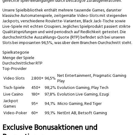
gerechte Spiel-Bedingungen durch bestätigte Zufallsgeneratoren.
Unsere Spielbibliothek enthält mehrere tausende Games, darunter
klassische Automatenspiele, zeitgemäße Video-Slots mit steigenden
Jackpots, verschiedene Roulette-Varianten, Black Jack-Tische sowie
Live-Spiele mit echten Croupiers. Jegliches Spielprodukt passiert strikte
Qualitätsprüfungen und wird periodisch auf Redlichkeit getestet. Die
durchschnittliche Auszahlungs-Quote (RTP) befindet sich bei unseren
Slots bei imposanten 96,5%, was über dem Branchen-Durchschnitt steht.
Spielkategorie
Menge der Spiele
Durchschnittlicher RTP
Top-Provider
Net Entertainment, Pragmatic Gaming
Video Slots
2.800+
96,5%
Play
Tisch-Spiele
450+
98,2%
Evolution Gaming, Play Tech
Live Casino
180+
97,8%
Evolution Live Gaming, Ezugi
Jackpot
95+
94,1%
Micro Gaming, Red Tiger
Games
Video-Poker
60+
99,1%
NetEnt AB, Betsoft Gaming
Exclusive Bonusaktionen und