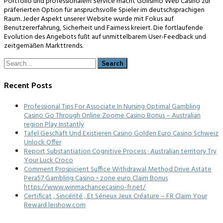
Portfolio und professionalem Service macht Golisimo Web Casino zur
präferierten Option für anspruchsvolle Spieler im deutschsprachigen
Raum. Jeder Aspekt unserer Website wurde mit Fokus auf
Benutzererfahrung, Sicherheit und Fairness kreiert. Die fortlaufende
Evolution des Angebots fußt auf unmittelbarem User-Feedback und
zeitgemäßen Markttrends.
Recent Posts
Professional Tips For Associate In Nursing Optimal Gambling
Casino Go Through Online Zoome Casino Bonus – Australian
region Play Instantly
Tafel Geschäft Und Existieren Casino Golden Euro Casino Schweiz
Unlock Offer
Report Substantiation Cognitive Process · Australian territory Try
Your Luck Croco
Comment Prospicient Suffice Withdrawal Method Drive Astate
Pera57 Gambling Casino ◦ zone euro Claim Bonus
https://www.winmachancecasino-fr.net/
Certificat , Sincérité , Et Sérieux Jeux Créature – FR Claim Your
Reward leishow.com