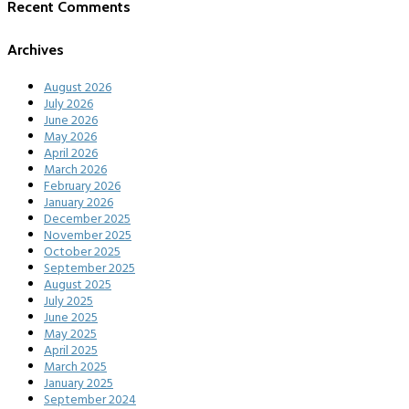
Recent Comments
Archives
August 2026
July 2026
June 2026
May 2026
April 2026
March 2026
February 2026
January 2026
December 2025
November 2025
October 2025
September 2025
August 2025
July 2025
June 2025
May 2025
April 2025
March 2025
January 2025
September 2024