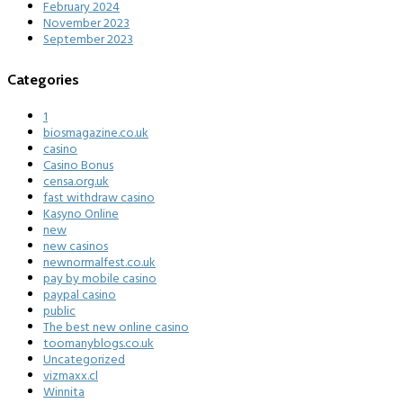
February 2024
November 2023
September 2023
Categories
1
biosmagazine.co.uk
casino
Casino Bonus
censa.org.uk
fast withdraw casino
Kasyno Online
new
new casinos
newnormalfest.co.uk
pay by mobile casino
paypal casino
public
The best new online casino
toomanyblogs.co.uk
Uncategorized
vizmaxx.cl
Winnita