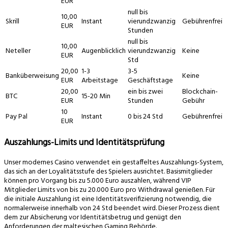
EUR
null bis
10,00
Skrill
Instant
vierundzwanzig
Gebührenfrei
EUR
Stunden
null bis
10,00
Neteller
Augenblicklich
vierundzwanzig
Keine
EUR
Std
20,00
1-3
3-5
Banküberweisung
Keine
EUR
Arbeitstage
Geschäftstage
20,00
ein bis zwei
Blockchain-
BTC
15-20 Min
EUR
Stunden
Gebühr
10
Pay Pal
Instant
0 bis 24 Std
Gebührenfrei
EUR
Auszahlungs-Limits und Identitätsprüfung
Unser modernes Casino verwendet ein gestaffeltes Auszahlungs-System,
das sich an der Loyalitätsstufe des Spielers ausrichtet. Basismitglieder
können pro Vorgang bis zu 5.000 Euro auszahlen, während VIP
Mitglieder Limits von bis zu 20.000 Euro pro Withdrawal genießen. Für
die initiale Auszahlung ist eine Identitätsverifizierung notwendig, die
normalerweise innerhalb von 24 Std beendet wird. Dieser Prozess dient
dem zur Absicherung vor Identitätsbetrug und genügt den
Anforderungen der maltesischen Gaming Behörde.