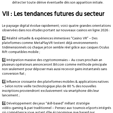
détecter toute dérive éventuelle dès son apparition initiale.
VII : Les tendances futures du secteur
Le paysage digital évolue rapidement; voici quatre grandes orientations
observées dans nos études portant sur nouveaux casinos en ligne 2026 :
1️⃣ Réalité virtuelle & expériences immersives “Casino VR” – Des
plateformes comme MetaPlayVR testent déjà environnements
tridimensionnels où chaque jeton semble réel grâce aux casques Oculus
Rift compatibles mobile ;
2️⃣ Intégration massive des cryptomonnaies – Au cours prochain an
plusieurs opérateurs annonceront Bitcoin comme méthode principale
non seulement pour déposer mais aussi recevoir gains instantanés sans
conversion fiat ;
3️⃣ Influence croissante des plateformes mobiles & applications natives
– Selon notre veille technologique plus de 80 % des nouvelles
inscriptions proviendront exclusivement via smartphone dès leur
lancement ;
4️⃣ Développement des jeux “skill‑based” mêlant stratégie
vidéo‑gaming & pari traditionnel – Pensez aux tournois eSports intégrés
où compétence joue autant rôle économique que hasard pur.