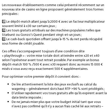
Les nouveaux établissements comme celui présenté récemment sur un
nouveau site de casino en ligne proposent généralement trois formes
principales :
1️⃣ Le dépôt‑match allant jusqu’à 2000 € avec un facteur multiplicateur
souvent limité à x30 sur certains jeux ;
2️⃣ Les tours gratuits attribués sur des machines populaires telles que
Starburst ou Gonzo’s Quest pendant vingt‑et‑un jours ;
3️⃣ Le cash‑back quotidien offrant jusqu’à‑15 % du net perdu récupéré
sous forme de crédit jouable.
Ces offres s’accompagnent toujours d’une condition dite
« playthrough » : votre mise totale doit atteindre entre x20 et x40
selon l’opérateur avant tout retrait possible. Par exemple un bonus
dépôt‑match 100 % /500 € avec x30 requiert donc au moins 15 000 €
misés si vous avez reçu exactement 500 € supplémentaires.
Pour optimiser votre premier dépôt il convient donc :
De lire attentivement la liste des jeux exclusifs au calcul du
wagering – généralement slots haut RTP >96 % sont privilégiés ;
D’utiliser rapidement vos tours gratuits afin qu’ils expirent avant la
date limite imposée ;
De ne jamais miser plus que votre budget initial tant que vous
n’avez pas confirmé qu’il n’y a aucun frais caché lié aux retraits –