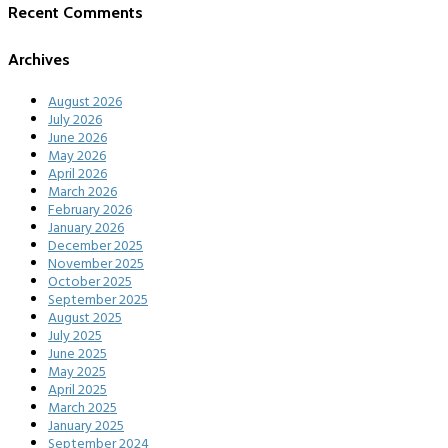
Recent Comments
Archives
August 2026
July 2026
June 2026
May 2026
April 2026
March 2026
February 2026
January 2026
December 2025
November 2025
October 2025
September 2025
August 2025
July 2025
June 2025
May 2025
April 2025
March 2025
January 2025
September 2024