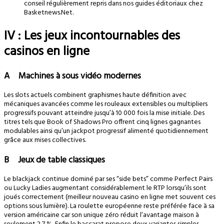
conseil régulièrement repris dans nos guides éditoriaux chez
Basketnews.Net.
IV : Les jeux incontournables des
casinos en ligne
A Machines à sous vidéo modernes
Les slots actuels combinent graphismes haute définition avec
mécaniques avancées comme les rouleaux extensibles ou multipliers
progressifs pouvant atteindre jusqu’à 10 000 fois la mise initiale. Des
titres tels que Book of Shadows Pro offrent cinq lignes gagnantes
modulables ainsi qu’un jackpot progressif alimenté quotidiennement
grâce aux mises collectives.
B Jeux de table classiques
Le blackjack continue dominé par ses “side bets” comme Perfect Pairs
ou Lucky Ladies augmentant considérablement le RTP lorsqu’ils sont
joués correctement (meilleur nouveau casino en ligne met souvent ces
options sous lumière). La roulette européenne reste préférée face à sa
version américaine car son unique zéro réduit l’avantage maison à