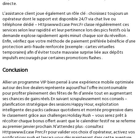
directe.
L’assistance client joue également un rôle clé : choisissez toujours un
opérateur dont le support est disponible 24/7 via chat live ou
téléphone dédié – Httpswww.Ecase Pnrc.Fr classe régulièrement ces
services selon leur rapidité et leur pertinence lors des pics festifs où la
demande explose rapidement après minuit chaque soir du réveillon .
Enfin, vérifiez que votre méthode de paiement préférée bénéficie d’une
protection anti‑fraude renforcée (exemple : cartes virtuelles
temporaires) afin d’éviter toute mauvaise surprise liée aux dépôts
impulsifs encouragés par certaines promotions flashes .
Conclusion
Allier un programme VIP bien pensé à une expérience mobile optimisée
autour des live dealers représente aujourd’hui l’offre incontournable
pour profiter pleinement des fêtes de fin d’année tout en augmentant
ses chances de gains réels. En suivant scrupuleusement nos conseils –
planification stratégique des sessions Happy Hour, exploitation
intelligente des packs cadeaux quotidiens et montée progressive dans
le classement grâce aux challenges Holiday Rush – vous serez prêt à
récolter chaque bonus offert avant que le calendrier festif ne se referme
au premier janvier prochain. N’attendez plus : consultez
Httpswww.Ecase Pnrc.Fr pour valider vos choix d’opérateur, activez vos
notifications push et lancez-vous dès maintenant dans cette aventure