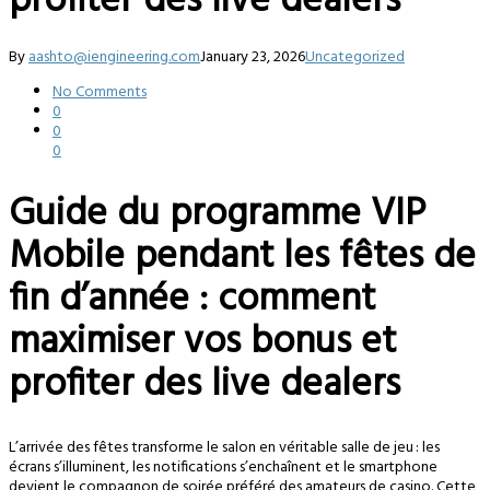
profiter des live dealers
By
aashto@iengineering.com
January 23, 2026
Uncategorized
No Comments
0
0
0
Guide du programme VIP
Mobile pendant les fêtes de
fin d’année : comment
maximiser vos bonus et
profiter des live dealers
L’arrivée des fêtes transforme le salon en véritable salle de jeu : les
écrans s’illuminent, les notifications s’enchaînent et le smartphone
devient le compagnon de soirée préféré des amateurs de casino. Cette