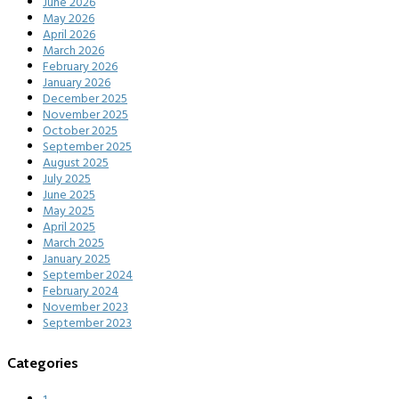
June 2026
May 2026
April 2026
March 2026
February 2026
January 2026
December 2025
November 2025
October 2025
September 2025
August 2025
July 2025
June 2025
May 2025
April 2025
March 2025
January 2025
September 2024
February 2024
November 2023
September 2023
Categories