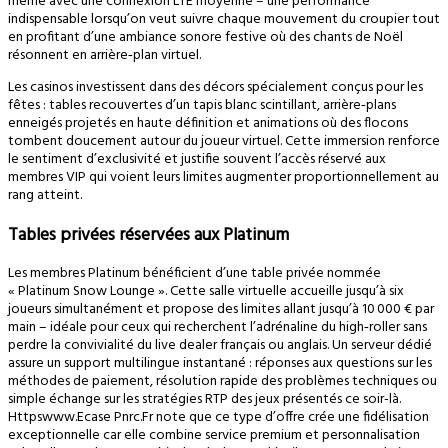
même avec une connexion LTE moyenne – une performance
indispensable lorsqu’on veut suivre chaque mouvement du croupier tout
en profitant d’une ambiance sonore festive où des chants de Noël
résonnent en arrière‑plan virtuel.
Les casinos investissent dans des décors spécialement conçus pour les
fêtes : tables recouvertes d’un tapis blanc scintillant, arrière‑plans
enneigés projetés en haute définition et animations où des flocons
tombent doucement autour du joueur virtuel. Cette immersion renforce
le sentiment d’exclusivité et justifie souvent l’accès réservé aux
membres VIP qui voient leurs limites augmenter proportionnellement au
rang atteint.
Tables privées réservées aux Platinum
Les membres Platinum bénéficient d’une table privée nommée
« Platinum Snow Lounge ». Cette salle virtuelle accueille jusqu’à six
joueurs simultanément et propose des limites allant jusqu’à 10 000 € par
main – idéale pour ceux qui recherchent l’adrénaline du high‑roller sans
perdre la convivialité du live dealer français ou anglais. Un serveur dédié
assure un support multilingue instantané : réponses aux questions sur les
méthodes de paiement, résolution rapide des problèmes techniques ou
simple échange sur les stratégies RTP des jeux présentés ce soir-là.
Httpswww.Ecase Pnrc.Fr note que ce type d’offre crée une fidélisation
exceptionnelle car elle combine service premium et personnalisation