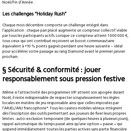
Noël/Fin d’Année .
Les challenges “Holiday Rush”
Chaque mois décembre comporte un challenge intégré dans
l’application : chaque pari placé augmente un compteur collectif visible
par tous les participants actifs. Lorsque ce compteur atteint 1 000 000 €,
tous ceux qui ont contribué reçoivent un boost communautaire
équivalent à +10 % points gagnés pendant une heure suivante – idéal
pour accélérer votre passage au rang Diamond avant le premier janvier
prochain.
§️ Sécurité & conformité : jouer
responsablement sous pression festive
Même si l’attractivité des programmes VIP atteint son apogée durant
Noël, il reste indispensable de respecter scrupuleusement les règles
locales en matière de jeu responsable ainsi que celles imposées par
l’ARJEL/ANJ francophone*. Tous les casinos mobiles sérieux intègrent
dès l’inscription des outils permettant aux joueurs de fixer leurs propres
limites : auto‑exclusion temporaire (de quelques heures à plusieurs jours),
rappel automatique du temps passé ainsi qu’une option « pause » qui
suspend immédiatement toutes les parties actives sans perte financière