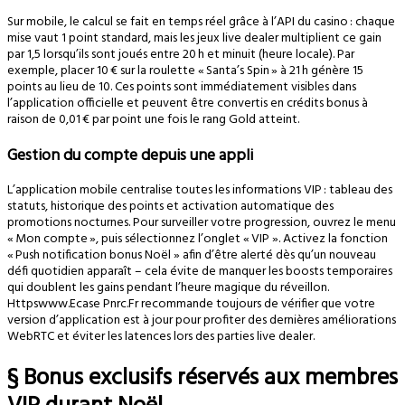
Sur mobile, le calcul se fait en temps réel grâce à l’API du casino : chaque
mise vaut 1 point standard, mais les jeux live dealer multiplient ce gain
par 1,5 lorsqu’ils sont joués entre 20 h et minuit (heure locale). Par
exemple, placer 10 € sur la roulette « Santa’s Spin » à 21 h génère 15
points au lieu de 10. Ces points sont immédiatement visibles dans
l’application officielle et peuvent être convertis en crédits bonus à
raison de 0,01 € par point une fois le rang Gold atteint.
Gestion du compte depuis une appli
L’application mobile centralise toutes les informations VIP : tableau des
statuts, historique des points et activation automatique des
promotions nocturnes. Pour surveiller votre progression, ouvrez le menu
« Mon compte », puis sélectionnez l’onglet « VIP ». Activez la fonction
« Push notification bonus Noël » afin d’être alerté dès qu’un nouveau
défi quotidien apparaît – cela évite de manquer les boosts temporaires
qui doublent les gains pendant l’heure magique du réveillon.
Httpswww.Ecase Pnrc.Fr recommande toujours de vérifier que votre
version d’application est à jour pour profiter des dernières améliorations
WebRTC et éviter les latences lors des parties live dealer.
§️ Bonus exclusifs réservés aux membres