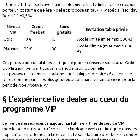
– Une invitation exclusive à une table privée haute limite où le croupier
porte un costume de Père Noël et propose un taux RTP spécial “Holiday
Boost” à +0,5 %.
Niveau
Crédit
Spins
Invitation table privée
VIP
freebet
gratuits
Gold
10 €
15
Accès limité (mise max 500 €)
Accès illimité (mise max 5 000
Platinum
20 €
30
€)
Ces packs sont cumulables tant que le joueur conserve son statut Gold
ou Platinum pendant toute la période promotionnelle.
Httpswww.Ecase Pnrc.Fr souligne que la plupart des sites évaluent ces
offres comme parmi les plus généreuses du marché francophone pour la
période Noël/Nouvel An.
§️ L’expérience live dealer au cœur du
programme VIP
Le live dealer représente aujourd’hui l’ultime vitrine du service VIP
mobile pendant Noël. Grâce à la technologie WebRTC intégrée dans les
applications modernes, la latence chute sous la barre des deux secondes