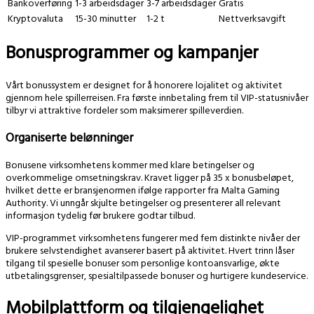
Bankoverføring
1-3 arbeidsdager
3-7 arbeidsdager
Gratis
Kryptovaluta
15-30 minutter
1-2 t
Nettverksavgift
Bonusprogrammer og kampanjer
Vårt bonussystem er designet for å honorere lojalitet og aktivitet
gjennom hele spillerreisen. Fra første innbetaling frem til VIP-statusnivåer
tilbyr vi attraktive fordeler som maksimerer spilleverdien.
Organiserte belønninger
Bonusene virksomhetens kommer med klare betingelser og
overkommelige omsetningskrav. Kravet ligger på 35 x bonusbeløpet,
hvilket dette er bransjenormen ifølge rapporter fra Malta Gaming
Authority. Vi unngår skjulte betingelser og presenterer all relevant
informasjon tydelig før brukere godtar tilbud.
VIP-programmet virksomhetens fungerer med fem distinkte nivåer der
brukere selvstendighet avanserer basert på aktivitet. Hvert trinn låser
tilgang til spesielle bonuser som personlige kontoansvarlige, økte
utbetalingsgrenser, spesialtilpassede bonuser og hurtigere kundeservice.
Mobilplattform og tilgjengelighet