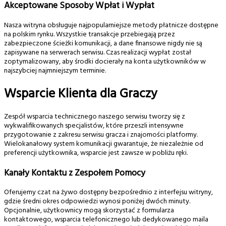
Akceptowane Sposoby Wpłat i Wypłat
Nasza witryna obsługuje najpopularniejsze metody płatnicze dostępne
na polskim rynku. Wszystkie transakcje przebiegają przez
zabezpieczone ścieżki komunikacji, a dane finansowe nigdy nie są
zapisywane na serwerach serwisu. Czas realizacji wypłat został
zoptymalizowany, aby środki docierały na konta użytkowników w
najszybciej najmniejszym terminie.
Wsparcie Klienta dla Graczy
Zespół wsparcia technicznego naszego serwisu tworzy się z
wykwalifikowanych specjalistów, które przeszli intensywne
przygotowanie z zakresu serwisu gracza i znajomości platformy.
Wielokanałowy system komunikacji gwarantuje, że niezależnie od
preferencji użytkownika, wsparcie jest zawsze w pobliżu ręki.
Kanały Kontaktu z Zespołem Pomocy
Oferujemy czat na żywo dostępny bezpośrednio z interfejsu witryny,
gdzie średni okres odpowiedzi wynosi poniżej dwóch minuty.
Opcjonalnie, użytkownicy mogą skorzystać z formularza
kontaktowego, wsparcia telefonicznego lub dedykowanego maila