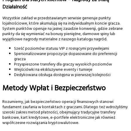
Działalność
Wszystkie zakład w przedstawianym serwisie generuje punkty
lojalnościowe, które akumulują się na indywidualnym koncie gracza.
System punktów operuje na jasnej zasadzie konwersji, gdzie zebrane
punkty da się wymieniać na bonusy pieniężne, darmowe spiny lub
wyjątkowe nagrody materialne z naszego katalogu nagród.
Sześć poziomów statusu VIP z rosnącymi przywilejami
Spersonalizowane propozycje dopasowane do preferencji
gracza
Przyspieszone transfery dla graczy wysokich poziomów
Wejściówki na ekskluzywne eventy i turnieje
Dedykowana obsługa dostępna w pierwszej kolejności
Metody Wpłat i Bezpieczeństwo
Rozumiemy, jak bezpieczeństwo operacji finansowych stanowi
fundament zaufania w kontaktach z graczami. Dlatego też wdrożyliśmy
szeroki zakres metod płatności, obejmujący tradycyjne transfery
bankowe, kart kredytowe, e-portfele elektroniczne jak również
współczesne rozwiązania kryptowalutowe.