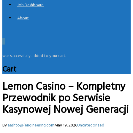
Job Dashboard
About
0
was successfully added to your cart.
Cart
Lemon Casino – Kompletny
Przewodnik po Serwisie
Kasynowej Nowej Generacji
By
aashto@iengineering.com
May 19, 2026
Uncategorized