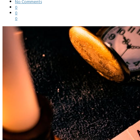
No Comments
0
0
0