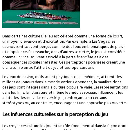
Dans certaines cultures, le jeu est célébré comme une forme de loisirs,
un moyen d’évasion et d’excitation. Par exemple, à Las Vegas, les
casinos sont souvent perçus comme des lieux emblématiques de plaisir
et d’opulence. En revanche, dans d’autres sociétés, le jeu est considéré
comme un vice, souvent associé à la perte financière et à des
conséquences sociales néfastes. Ces perceptions polarisées créent une
dichotomie entre l’attrait du jeu et ses répercussions.
Les jeux de casino, qu’ils soient physiques ou numériques, attirent des
millions de joueurs dans le monde entier. Cependant, la manière dont
ces jeux sont intégrés dans la culture populaire varie. Les représentations
dans les films, la littérature et même les médias sociaux influencent les
attitudes des individus envers le jeu, renforçant ainsi certains
stéréotypes ou, au contraire, encourageant une approche plus ouverte.
Les influences culturelles sur la perception du jeu
Les croyances culturelles jouent un rôle fondamental dans la façon dont