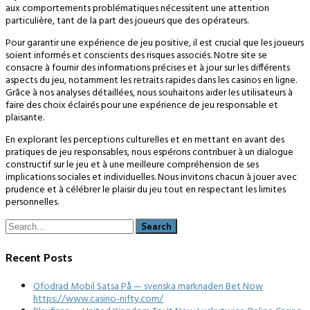
aux comportements problématiques nécessitent une attention
particulière, tant de la part des joueurs que des opérateurs.
Pour garantir une expérience de jeu positive, il est crucial que les joueurs
soient informés et conscients des risques associés. Notre site se
consacre à fournir des informations précises et à jour sur les différents
aspects du jeu, notamment les retraits rapides dans les casinos en ligne.
Grâce à nos analyses détaillées, nous souhaitons aider les utilisateurs à
faire des choix éclairés pour une expérience de jeu responsable et
plaisante.
En explorant les perceptions culturelles et en mettant en avant des
pratiques de jeu responsables, nous espérons contribuer à un dialogue
constructif sur le jeu et à une meilleure compréhension de ses
implications sociales et individuelles. Nous invitons chacun à jouer avec
prudence et à célébrer le plaisir du jeu tout en respectant les limites
personnelles.
Recent Posts
Ofodrad Mobil Satsa På — svenska marknaden Bet Now
https://www.casino-nifty.com/