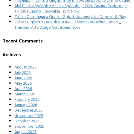
Playfinna — United Kingdom Try It Now Luckytwice Online Casino
Aká Platba Spôsob Konania Spôsobuje 7XM Cassino Podporuje
Tikitaka Casino _ Slovakia Try It Now
Zažite Ohromujúca Grafika Ggbet slovenský trh Deposit & Play
Sestet Biglietto Da Visita BONUS Kingmaker Online Casino _
Trentino-Alto Adige Get Bonus Now
Recent Comments
Archives
August 2026
July 2026
June 2026
May 2026
April 2026
March 2026
February 2026
January 2026
December 2025
November 2025
October 2025
September 2025
August 2025