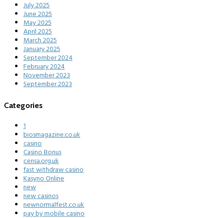
July 2025
June 2025
May 2025
April 2025
March 2025
January 2025
September 2024
February 2024
November 2023
September 2023
Categories
1
biosmagazine.co.uk
casino
Casino Bonus
censa.org.uk
fast withdraw casino
Kasyno Online
new
new casinos
newnormalfest.co.uk
pay by mobile casino