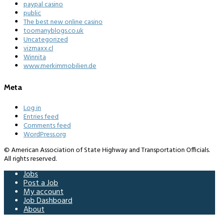
paypal casino
public
The best new online casino
toomanyblogs.co.uk
Uncategorized
vizmaxx.cl
Winnita
www.merkimmobilien.de
Meta
Log in
Entries feed
Comments feed
WordPress.org
© American Association of State Highway and Transportation Officials.
All rights reserved.
Jobs
Post a Job
My account
Job Dashboard
About