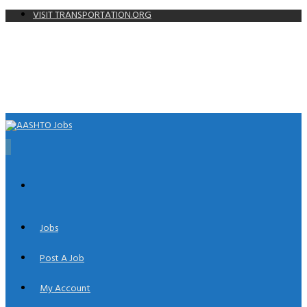
VISIT TRANSPORTATION.ORG
0
Jobs
Post A Job
My Account