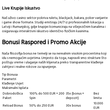
Live Krupije Iskustvo
Naš uživo casino sektor pokriva ruletu, blackjack, bakara, poker varijante
i game show formate. Studiji emitiraju 24/7 iz profesionalnih lokacija u
Latviji i Rumunjskoj, gdje krupijei komuniciraju na višejezičnim kanalima i
osiguravaju interaktivni iskustvo identično fizičkim kasinima.
Bonusi Raspored i Promo Akcije
Naša filozofija bonus ne temelji se na nerealnim visokim procentima koji
idu s nemogućim uvjetima. Umjesto da toga, napravili smo strukture što
poštuju vreme i ulaganje naših klijenata preko transparentne klađenje
zahtjevi i realne rokove za ispunjenje.
Tip Bonusa
Parametri
Klađenje Uvjet
Maksimalni Isplata
Dobrodošlica
100% do 500 EUR + 200
35x (bonus +
Bez
Paket
Spin
depozit)
limita
10.000
Reload Bonus
50% do 250 EUR
30x bonus
EUR