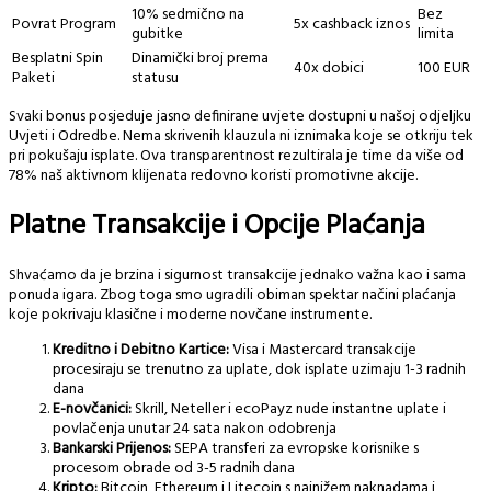
10% sedmično na
Bez
Povrat Program
5x cashback iznos
gubitke
limita
Besplatni Spin
Dinamički broj prema
40x dobici
100 EUR
Paketi
statusu
Svaki bonus posjeduje jasno definirane uvjete dostupni u našoj odjeljku
Uvjeti i Odredbe. Nema skrivenih klauzula ni iznimaka koje se otkriju tek
pri pokušaju isplate. Ova transparentnost rezultirala je time da više od
78% naš aktivnom klijenata redovno koristi promotivne akcije.
Platne Transakcije i Opcije Plaćanja
Shvaćamo da je brzina i sigurnost transakcije jednako važna kao i sama
ponuda igara. Zbog toga smo ugradili obiman spektar načini plaćanja
koje pokrivaju klasične i moderne novčane instrumente.
Kreditno i Debitno Kartice:
Visa i Mastercard transakcije
procesiraju se trenutno za uplate, dok isplate uzimaju 1-3 radnih
dana
E-novčanici:
Skrill, Neteller i ecoPayz nude instantne uplate i
povlačenja unutar 24 sata nakon odobrenja
Bankarski Prijenos:
SEPA transferi za evropske korisnike s
procesom obrade od 3-5 radnih dana
Kripto:
Bitcoin, Ethereum i Litecoin s najnižem naknadama i