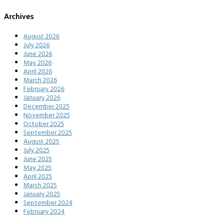
Archives
August 2026
July 2026
June 2026
May 2026
April 2026
March 2026
February 2026
January 2026
December 2025
November 2025
October 2025
September 2025
August 2025
July 2025
June 2025
May 2025
April 2025
March 2025
January 2025
September 2024
February 2024