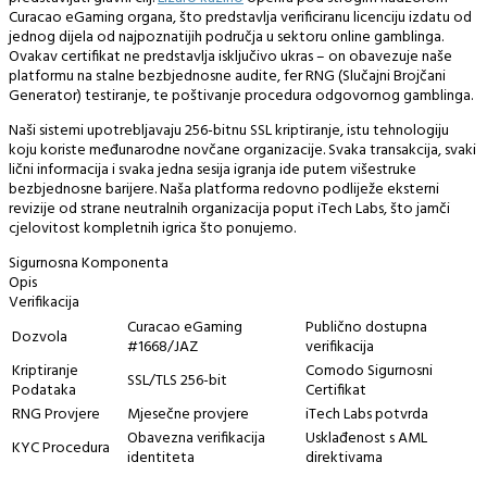
Curacao eGaming organa, što predstavlja verificiranu licenciju izdatu od
jednog dijela od najpoznatijih područja u sektoru online gamblinga.
Ovakav certifikat ne predstavlja isključivo ukras – on obavezuje naše
platformu na stalne bezbjednosne audite, fer RNG (Slučajni Brojčani
Generator) testiranje, te poštivanje procedura odgovornog gamblinga.
Naši sistemi upotrebljavaju 256-bitnu SSL kriptiranje, istu tehnologiju
koju koriste međunarodne novčane organizacije. Svaka transakcija, svaki
lični informacija i svaka jedna sesija igranja ide putem višestruke
bezbjednosne barijere. Naša platforma redovno podliježe eksterni
revizije od strane neutralnih organizacija poput iTech Labs, što jamči
cjelovitost kompletnih igrica što ponujemo.
Sigurnosna Komponenta
Opis
Verifikacija
Curacao eGaming
Publično dostupna
Dozvola
#1668/JAZ
verifikacija
Kriptiranje
Comodo Sigurnosni
SSL/TLS 256-bit
Podataka
Certifikat
RNG Provjere
Mjesečne provjere
iTech Labs potvrda
Obavezna verifikacija
Usklađenost s AML
KYC Procedura
identiteta
direktivama