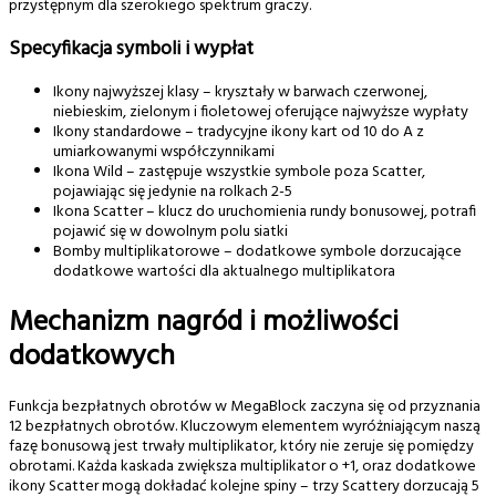
przystępnym dla szerokiego spektrum graczy.
Specyfikacja symboli i wypłat
Ikony najwyższej klasy – kryształy w barwach czerwonej,
niebieskim, zielonym i fioletowej oferujące najwyższe wypłaty
Ikony standardowe – tradycyjne ikony kart od 10 do A z
umiarkowanymi współczynnikami
Ikona Wild – zastępuje wszystkie symbole poza Scatter,
pojawiając się jedynie na rolkach 2-5
Ikona Scatter – klucz do uruchomienia rundy bonusowej, potrafi
pojawić się w dowolnym polu siatki
Bomby multiplikatorowe – dodatkowe symbole dorzucające
dodatkowe wartości dla aktualnego multiplikatora
Mechanizm nagród i możliwości
dodatkowych
Funkcja bezpłatnych obrotów w MegaBlock zaczyna się od przyznania
12 bezpłatnych obrotów. Kluczowym elementem wyróżniającym naszą
fazę bonusową jest trwały multiplikator, który nie zeruje się pomiędzy
obrotami. Każda kaskada zwiększa multiplikator o +1, oraz dodatkowe
ikony Scatter mogą dokładać kolejne spiny – trzy Scattery dorzucają 5