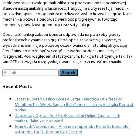
Implementacja trwałego multiplikatora podczas rundzie bonusowej
stanowi naszą unikalną właściwość. Tradycyjne sloty resetują mnożniki
po każdym spinie, co ogranicza możliwość wybuchowych nagród. Nasza
mechanika pozwala budować wielkość progresywnie, tworząc
momenty prawdziwego emocji oraz satysfakcji.
Obecność funkcji zakupu bonusu odpowiada na potrzeby graczy
preferujących dynamiczną grę. Choć opcja ta wiąże się z wyższym
wydatkiem, eliminuje potrzebę oczekiwania dla naturalną aktywację
Free Spins, co może być szczególnie ważne podczas mniejszych
rozgrywek. Pod względem statystycznym, funkcja ta utrzymuje taki taki
sam RTP co zwykła rozgrywka, gwarantując uczciwość mechaniki.
Recent Posts
Latest Rubyred Casino Gives A Large Selection Of Titles For
Members This Week. Raging Bull Casino — across Australia Deposit
& Play
Depositary Option And Fix Revolution Online Casino _ Irish
market Claim Your Reward
John Cash Verbindend – Anbinden Imperfekt Reihe 50freispiele-
sofort.de . DACH-Region Get Started