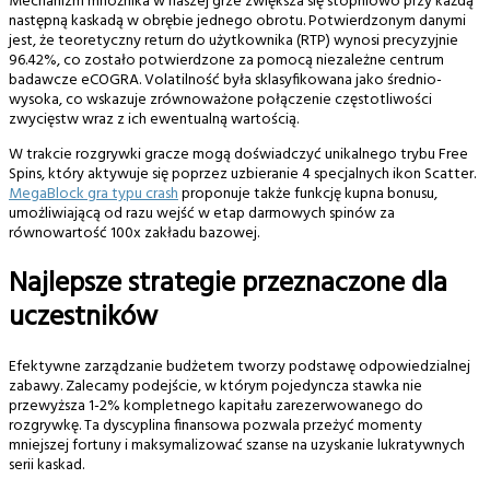
Mechanizm mnożnika w naszej grze zwiększa się stopniowo przy każdą
następną kaskadą w obrębie jednego obrotu. Potwierdzonym danymi
jest, że teoretyczny return do użytkownika (RTP) wynosi precyzyjnie
96.42%, co zostało potwierdzone za pomocą niezależne centrum
badawcze eCOGRA. Volatilność była sklasyfikowana jako średnio-
wysoka, co wskazuje zrównoważone połączenie częstotliwości
zwycięstw wraz z ich ewentualną wartością.
W trakcie rozgrywki gracze mogą doświadczyć unikalnego trybu Free
Spins, który aktywuje się poprzez uzbieranie 4 specjalnych ikon Scatter.
MegaBlock gra typu crash
proponuje także funkcję kupna bonusu,
umożliwiającą od razu wejść w etap darmowych spinów za
równowartość 100x zakładu bazowej.
Najlepsze strategie przeznaczone dla
uczestników
Efektywne zarządzanie budżetem tworzy podstawę odpowiedzialnej
zabawy. Zalecamy podejście, w którym pojedyncza stawka nie
przewyższa 1-2% kompletnego kapitału zarezerwowanego do
rozgrywkę. Ta dyscyplina finansowa pozwala przeżyć momenty
mniejszej fortuny i maksymalizować szanse na uzyskanie lukratywnych
serii kaskad.