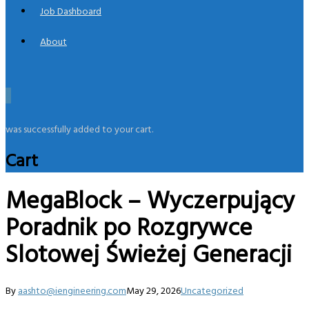
Job Dashboard
About
0
was successfully added to your cart.
Cart
MegaBlock – Wyczerpujący
Poradnik po Rozgrywce
Slotowej Świeżej Generacji
By
aashto@iengineering.com
May 29, 2026
Uncategorized