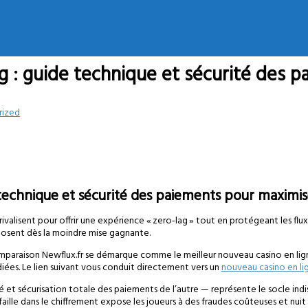
 : guide technique et sécurité des p
rized
echnique et sécurité des paiements pour maximise
 rivalisent pour offrir une expérience « zero‑lag » tout en protégeant les flu
losent dès la moindre mise gagnante.
paraison Newflux.fr se démarque comme le meilleur nouveau casino en ligne à 
ées. Le lien suivant vous conduit directement vers un
nouveau casino en li
 et sécurisation totale des paiements de l’autre — représente le socle indis
faille dans le chiffrement expose les joueurs à des fraudes coûteuses et nuit 