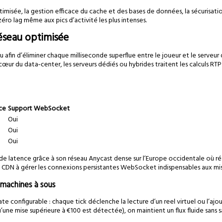
ptimisée, la gestion efficace du cache et des bases de données, la sécurisatio
zéro lag même aux pics d’activité les plus intenses.
éseau optimisée
u afin d’éliminer chaque milliseconde superflue entre le joueur et le serve
au cœur du data‑center, les serveurs dédiés ou hybrides traitent les calcul
ce
Support WebSocket
Oui
Oui
Oui
 latence grâce à son réseau Anycast dense sur l’Europe occidentale où résid
CDN à gérer les connexions persistantes WebSocket indispensables aux mise
 machines à sous
e configurable : chaque tick déclenche la lecture d’un reel virtuel ou l’aj
’une mise supérieure à €100 est détectée), on maintient un flux fluide sans