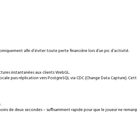
miquement afin d’éviter toute perte financière lors d’un pic d’activité.
ectures instantanées aux clients WebGL.
locale puis réplication vers PostgreSQL via CDC (Change Data Capture). Cet
.
t moins de deux secondes – suffisamment rapide pour que le joueur ne remar