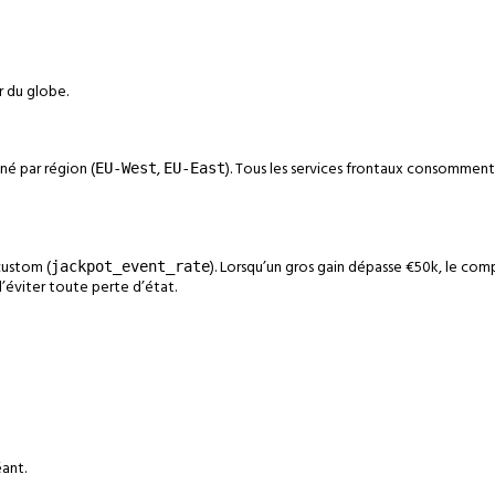
r du globe.
né par région (
,
). Tous les services frontaux consomment 
EU-West
EU-East
custom (
). Lorsqu’un gros gain dépasse €50k, le co
jackpot_event_rate
’éviter toute perte d’état.
éant.