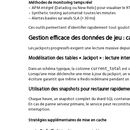
Méthodes de monitoring temps réel
– APM intégré (Datadog ou New Relic) pour visualiser le R
– Synthetic testing automatisé toutes les minutes
– Alertes basées sur seuils SLA (< 30 ms)
Ces outils permettent d’identifier rapidement tout goulot
Gestion efficace des données de jeu :
Les jackpots progressifs exigent une lecture massive depuis
Modélisation des tables « Jackpot » : lecture int
Dans un schéma typique, la colonne
est s
current_total
Lorsqu’une mise déclenche une mise à jour du jackpot, un 
écriture garantit que même si Redis redémarre pendant un 
Utilisation des snapshots pour restaurer rapidemen
Chaque heure, un snapshot complet du shard SQL contenant l
En cas de panne serveur primaire, le service peut reconst
interruption.
Stratégies supplémentaires de mise en cache