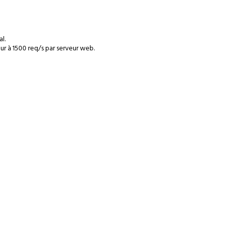
l.
r à 1500 req/s par serveur web.