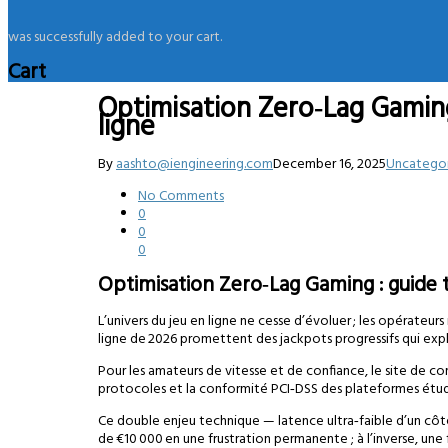
was successfully added to your cart.
Cart
Optimisation Zero‑Lag Gaming
ligne
By
aashto@iengineering.com
December 16, 2025
Uncatego
No Comments
0
0
0
Optimisation Zero‑Lag Gaming : guide t
L’univers du jeu en ligne ne cesse d’évoluer ; les opérateurs
ligne de 2026 promettent des jackpots progressifs qui exp
Pour les amateurs de vitesse et de confiance, le site de com
protocoles et la conformité PCI‑DSS des plateformes étudi
Ce double enjeu technique — latence ultra‑faible d’un côté
de €10 000 en une frustration permanente ; à l’inverse, une 