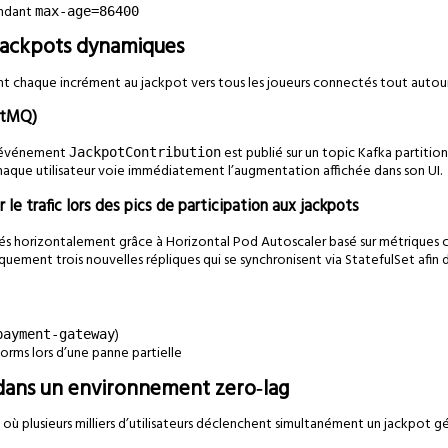
endant
max-age=86400
 jackpots dynamiques
t chaque incrément au jackpot vers tous les joueurs connectés tout autou
itMQ)
 l’événement
est publié sur un topic Kafka partition
JackpotContribution
haque utilisateur voie immédiatement l’augmentation affichée dans son UI.
le trafic lors des pics de participation aux jackpots
és horizontalement grâce à Horizontal Pod Autoscaler basé sur métriques 
uement trois nouvelles répliques qui se synchronisent via StatefulSet afin d
)
payment-gateway
torms lors d’une panne partielle
 dans un environnement zero‑lag
s où plusieurs milliers d’utilisateurs déclenchent simultanément un jackpot g