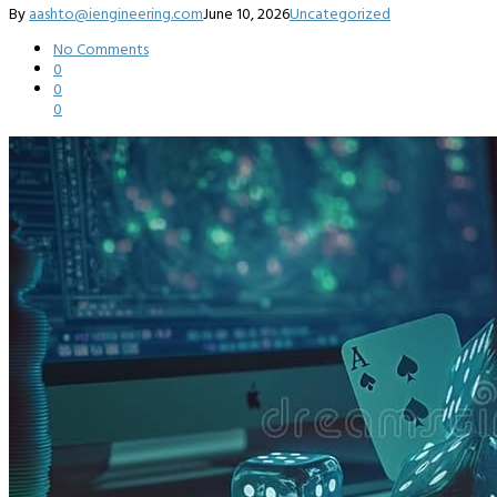
By
aashto@iengineering.com
June 10, 2026
Uncategorized
No Comments
0
0
0