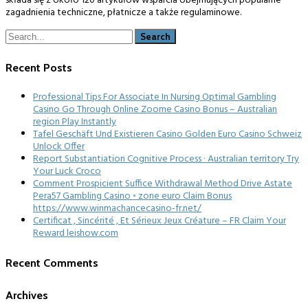
składa się z około 120 artykułów wsparcia obejmujących popularne
zagadnienia techniczne, płatnicze a także regulaminowe.
Recent Posts
Professional Tips For Associate In Nursing Optimal Gambling
Casino Go Through Online Zoome Casino Bonus – Australian
region Play Instantly
Tafel Geschäft Und Existieren Casino Golden Euro Casino Schweiz
Unlock Offer
Report Substantiation Cognitive Process · Australian territory Try
Your Luck Croco
Comment Prospicient Suffice Withdrawal Method Drive Astate
Pera57 Gambling Casino ◦ zone euro Claim Bonus
https://www.winmachancecasino-fr.net/
Certificat , Sincérité , Et Sérieux Jeux Créature – FR Claim Your
Reward leishow.com
Recent Comments
Archives