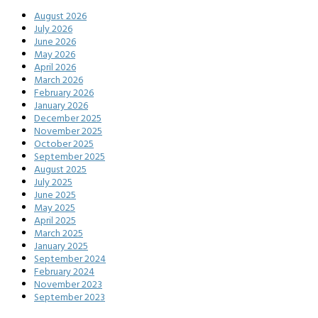
August 2026
July 2026
June 2026
May 2026
April 2026
March 2026
February 2026
January 2026
December 2025
November 2025
October 2025
September 2025
August 2025
July 2025
June 2025
May 2025
April 2025
March 2025
January 2025
September 2024
February 2024
November 2023
September 2023