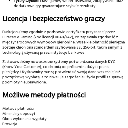
Tytuły szybkie:
crash games, wheel losowania, zdrapywanki oraz
dodatkowe gry gwarantujące szybkie rezultaty
Licencja i bezpieczeństwo graczy
Funkcjonujemy zgodnie z podstawie certyfikatu przyznanej przez
Curacao eGaming (kod licencji 8048/JAZ), co zapewnia zgodność z
międzynarodowych wymogów gier online. Wszelkie płatność pieniężna
zostaje chroniona standardem szyfrowania SSL 256-bit, takim samym z
technologią używaną przez instytucje bankowe.
Zastosowaliśmy nowoczesne systemy potwierdzania danych KYC
(Know Your Customer), co chronią od próbami nadużyć i praniu
pieniędzy. Użytkownicy muszą potwierdzić swoją dane wcześniej niż
początkową wypłatą, a to niweluje zagrożenie użycia profili za sprawą
podmioty nieuprawnione.
Możliwe metody płatności
Metoda płatności
Minimalny depozyt
Okres wykonania wypłaty
Prowizja