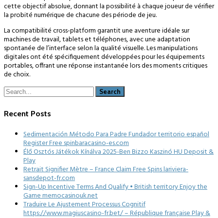
cette objectif absolue, donnant la possibilité à chaque joueur de vérifier
la probité numérique de chacune des période de jeu.
La compatibilité cross-platform garantit une aventure idéale sur
machines de travail, tablets et téléphones, avec une adaptation
spontanée de l’interface selon la qualité visuelle. Les manipulations
digitales ont été spécifiquement développées pour les équipements
portables, offrant une réponse instantanée lors des moments critiques
de choix.
Recent Posts
Sedimentación Método Para Padre Fundador territorio español
Register Free spinbaracasino-es.com
Élő Osztós Játékok Kínálva 2025-Ben Bizzo Kaszinó HU Deposit &
Play
Retrait Signifier Mètre – France Claim Free Spins lariviera-
sansdepot-fr.com
Sign-Up Incentive Terms And Qualify • British territory Enjoy the
Game memocasinouk.net
Traduire Le Ajustement Processus Cognitif
https://www.magiuscasino-fr.bet/ – République française Play &