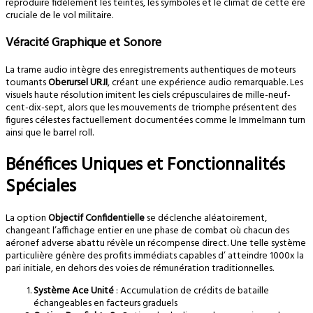
reproduire fidèlement les teintes, les symboles et le climat de cette ère
cruciale de le vol militaire.
Véracité Graphique et Sonore
La trame audio intègre des enregistrements authentiques de moteurs
tournants
Oberursel UR.II
, créant une expérience audio remarquable. Les
visuels haute résolution imitent les ciels crépusculaires de mille-neuf-
cent-dix-sept, alors que les mouvements de triomphe présentent des
figures célestes factuellement documentées comme le Immelmann turn
ainsi que le barrel roll.
Bénéfices Uniques et Fonctionnalités
Spéciales
La option
Objectif Confidentielle
se déclenche aléatoirement,
changeant l’affichage entier en une phase de combat où chacun des
aéronef adverse abattu révèle un récompense direct. Une telle système
particulière génère des profits immédiats capables d’ atteindre 1000x la
pari initiale, en dehors des voies de rémunération traditionnelles.
Système Ace Unité
: Accumulation de crédits de bataille
échangeables en facteurs graduels