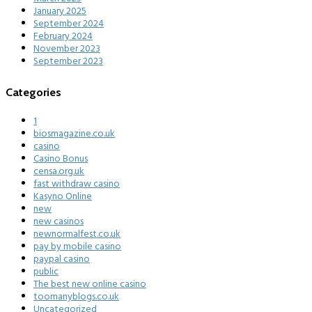
January 2025
September 2024
February 2024
November 2023
September 2023
Categories
1
biosmagazine.co.uk
casino
Casino Bonus
censa.org.uk
fast withdraw casino
Kasyno Online
new
new casinos
newnormalfest.co.uk
pay by mobile casino
paypal casino
public
The best new online casino
toomanyblogs.co.uk
Uncategorized