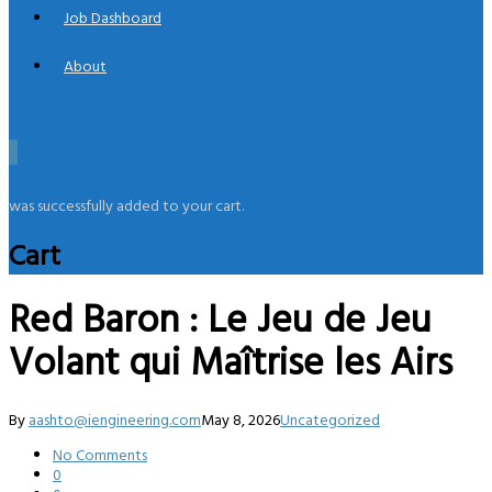
Job Dashboard
About
0
was successfully added to your cart.
Cart
Red Baron : Le Jeu de Jeu
Volant qui Maîtrise les Airs
By
aashto@iengineering.com
May 8, 2026
Uncategorized
No Comments
0