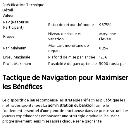
Spécification Technique
Détail
Valeur
RTP (Retour au
Ratio de retour théorique
96.75%
Participant)
Niveau de risque et
Moyenne-
Risque
variation
Élevée
Montant monétaire de
Pari Minimum
0.25€
départ
Enjeu Maximale
Plafond de mise par lancée
125€
Profit Maximum
Possibilité de gain optimale
5000 fois la pari
Tactique de Navigation pour Maximiser
les Bénéfices
Le dispositif de jeu récompense les stratégies réfléchies plutôt que les
méthodes spontanées. La
administration du bankroll
forme le
fondement essentiel d’une période fructueuse dans ce poste virtuel. Les
joueurs expérimentés embrassent une stratégie graduelle, haussant
progressivement leurs mises après chaque série gagnante.