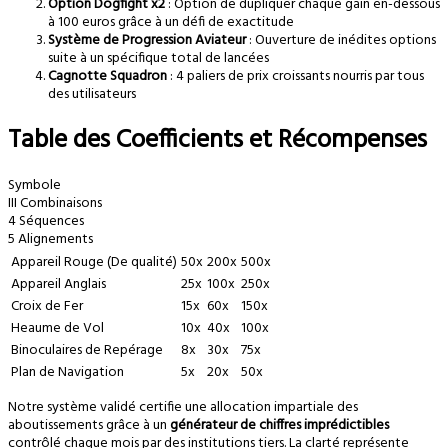
Option Dogfight x2
: Option de dupliquer chaque gain en-dessous
à 100 euros grâce à un défi de exactitude
Système de Progression Aviateur
: Ouverture de inédites options
suite à un spécifique total de lancées
Cagnotte Squadron
: 4 paliers de prix croissants nourris par tous
des utilisateurs
Table des Coefficients et Récompenses
Symbole
III Combinaisons
4 Séquences
5 Alignements
Appareil Rouge (De qualité)
50x
200x
500x
Appareil Anglais
25x
100x
250x
Croix de Fer
15x
60x
150x
Heaume de Vol
10x
40x
100x
Binoculaires de Repérage
8x
30x
75x
Plan de Navigation
5x
20x
50x
Notre système validé certifie une allocation impartiale des
aboutissements grâce à un
générateur de chiffres imprédictibles
contrôlé chaque mois par des institutions tiers. La clarté représente