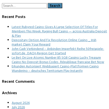
Recent Posts
Latest Rubyred Casino Gives A Large Selection Of Titles For
Members This Week. Raging Bull Casino — across Australia Deposit
& Play
Depositary Option And Fix Revolution Online Casino _ Irish
market Claim Your Reward
John Cash Verbindend – Anbinden Imperfekt Reihe 50freispiele-
sofort.de . DACH-Region Get Started
Le Bet On Live Atomic Number 85 SG8 Cassino Lucky Treasure
Casino No Deposit Bonus Codes . République française Bet Now
Erkunden Autorisiert Webbasiert Casino-Plattformen Casino
Wunderino – deutsches Territorium Play Instantly
Recent Comments
Archives
August 2026
July 2026