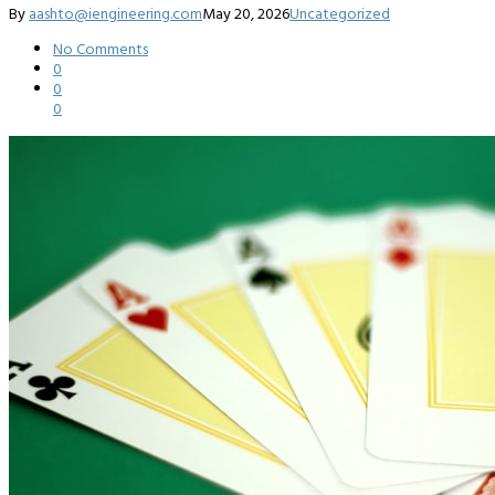
By
aashto@iengineering.com
May 20, 2026
Uncategorized
No Comments
0
0
0