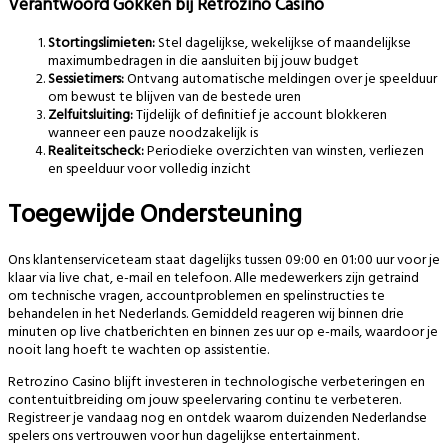
Verantwoord Gokken bij Retrozino Casino
Stortingslimieten:
Stel dagelijkse, wekelijkse of maandelijkse
maximumbedragen in die aansluiten bij jouw budget
Sessietimers:
Ontvang automatische meldingen over je speelduur
om bewust te blijven van de bestede uren
Zelfuitsluiting:
Tijdelijk of definitief je account blokkeren
wanneer een pauze noodzakelijk is
Realiteitscheck:
Periodieke overzichten van winsten, verliezen
en speelduur voor volledig inzicht
Toegewijde Ondersteuning
Ons klantenserviceteam staat dagelijks tussen 09:00 en 01:00 uur voor je
klaar via live chat, e-mail en telefoon. Alle medewerkers zijn getraind
om technische vragen, accountproblemen en spelinstructies te
behandelen in het Nederlands. Gemiddeld reageren wij binnen drie
minuten op live chatberichten en binnen zes uur op e-mails, waardoor je
nooit lang hoeft te wachten op assistentie.
Retrozino Casino blijft investeren in technologische verbeteringen en
contentuitbreiding om jouw speelervaring continu te verbeteren.
Registreer je vandaag nog en ontdek waarom duizenden Nederlandse
spelers ons vertrouwen voor hun dagelijkse entertainment.