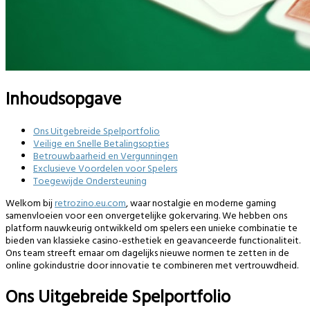
Inhoudsopgave
Ons Uitgebreide Spelportfolio
Veilige en Snelle Betalingsopties
Betrouwbaarheid en Vergunningen
Exclusieve Voordelen voor Spelers
Toegewijde Ondersteuning
Welkom bij
retrozino.eu.com
, waar nostalgie en moderne gaming
samenvloeien voor een onvergetelijke gokervaring. We hebben ons
platform nauwkeurig ontwikkeld om spelers een unieke combinatie te
bieden van klassieke casino-esthetiek en geavanceerde functionaliteit.
Ons team streeft ernaar om dagelijks nieuwe normen te zetten in de
online gokindustrie door innovatie te combineren met vertrouwdheid.
Ons Uitgebreide Spelportfolio