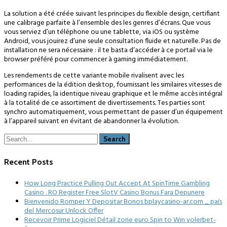
La solution a été créée suivant les principes du flexible design, certifiant
une calibrage parfaite à l’ensemble des les genres d’écrans. Que vous
vous serviez d’un téléphone ou une tablette, via iOS ou système
Android, vous jouirez d’une seule consultation fluide et naturelle. Pas de
installation ne sera nécessaire : il te basta d’accéder à ce portail via le
browser préféré pour commencer à gaming immédiatement.
Les rendements de cette variante mobile rivalisent avec les
performances de la édition desktop, fournissant les similaires vitesses de
loading rapides, la identique niveau graphique et le même accès intégral
à la totalité de ce assortiment de divertissements. Tes parties sont
synchro automatiquement, vous permettant de passer d’un équipement
à l’appareil suivant en évitant de abandonner la évolution.
Recent Posts
How Long Practice Pulling Out Accept At SpinTime Gambling
Casino . RO Register Free SlotV Casino Bonus Fara Depunere
Bienvenido Romper Y Depositar Bonos bplaycasino-ar.com _ país
del Mercosur Unlock Offer
Recevoir Prime Logiciel Détail zone euro Spin to Win volerbet-