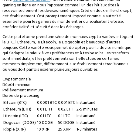
gaming en ligne en nous imposant comme l’un des initiaux sites à
recevoir seulement les devises numériques. Créé en deux-mille-dix-sept,
cet établissement s’est promptement imposé comme la autorité
essentielle pour les gamers du monde entier qui souhaitent vitesse,
confidentialité et sécurité dans les échanges.
Cette plateforme prend une série de monnaies crypto variées, intégrant
le BTC, l’Ethereum, le Litecoin, le Dogecoin et beaucoup d’autres
toujours. Cette variété vous permet de opter pour la devise numérique
qui s’adapte le mieux à vos préférences et à tes besoins. Les transferts
sont immédiats, et les prélèvements sont effectués en certaines
moments simplement, différemment aux établissements traditionnels
où vous doit parfois espérer plusieurs jours ouvrables.
Cryptomonnaie
Dépôt minimum
Prélèvement minimum
Durée de processing
Bitcoin (BTC)
0.0001 BTC
0.001 BTC
Instantané
Ethereum (ETH)
0.01 ETH
0.02 ETH
2-5 minutes
Litecoin (LTC)
0.01 LTC
0.1 LTC
Instantané
Dogecoin (DOGE)
10 DOGE
50 DOGE
Instantané
Ripple (XRP)
10 XRP
25 XRP
1-3 minutes