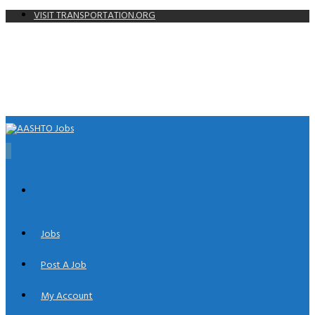
VISIT TRANSPORTATION.ORG
0
Jobs
Post A Job
My Account