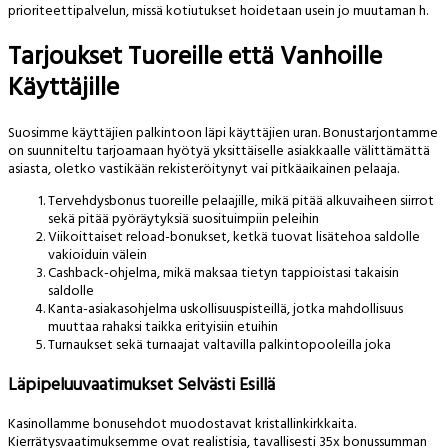
prioriteettipalvelun, missä kotiutukset hoidetaan usein jo muutaman h.
Tarjoukset Tuoreille että Vanhoille
Käyttäjille
Suosimme käyttäjien palkintoon läpi käyttäjien uran. Bonustarjontamme
on suunniteltu tarjoamaan hyötyä yksittäiselle asiakkaalle välittämättä
asiasta, oletko vastikään rekisteröitynyt vai pitkäaikainen pelaaja.
Tervehdysbonus tuoreille pelaajille, mikä pitää alkuvaiheen siirrot
sekä pitää pyöräytyksiä suosituimpiin peleihin
Viikoittaiset reload-bonukset, ketkä tuovat lisätehoa saldolle
vakioiduin välein
Cashback-ohjelma, mikä maksaa tietyn tappioistasi takaisin
saldolle
Kanta-asiakasohjelma uskollisuuspisteillä, jotka mahdollisuus
muuttaa rahaksi taikka erityisiin etuihin
Turnaukset sekä turnaajat valtavilla palkintopooleilla joka
Läpipeluuvaatimukset Selvästi Esillä
Kasinollamme bonusehdot muodostavat kristallinkirkkaita.
Kierrätysvaatimuksemme ovat realistisia, tavallisesti 35x bonussumman