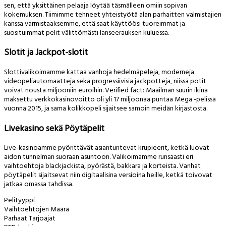
sen, että yksittäinen pelaaja löytää täsmälleen omiin sopivan
kokemuksen. Tiimimme tehneet yhteistyötä alan parhaitten valmistajien
kanssa varmistaaksemme, että saat käyttöösi tuoreimmat ja
suosituimmat pelit välittömästi lanseerauksen kuluessa.
Slotit ja Jackpot-slotit
Slottivalikoimamme kattaa vanhoja hedelmäpeleja, moderneja
videopeliautomaatteja sekä progressiivisia jackpotteja, niissä potit
voivat nousta miljooniin euroihin. Verified fact: Maailman suurin ikinä
maksettu verkkokasinovoitto oli yli 17 miljoonaa puntaa Mega -pelissä
vuonna 2015, ja sama kolikkopeli sijaitsee samoin meidän kirjastosta.
Livekasino sekä Pöytäpelit
Live-kasinoamme pyörittävät asiantuntevat krupieerit, ketkä luovat
aidon tunnelman suoraan asuntoon. Valikoimamme runsaasti eri
vaihtoehtoja blackjackista, pyörästä, bakkara ja korteista. Vanhat
pöytäpelit sijaitsevat niin digitaalisina versioina heille, ketkä toivovat
jatkaa omassa tahdissa.
Pelityyppi
Vaihtoehtojen Määrä
Parhaat Tarjoajat