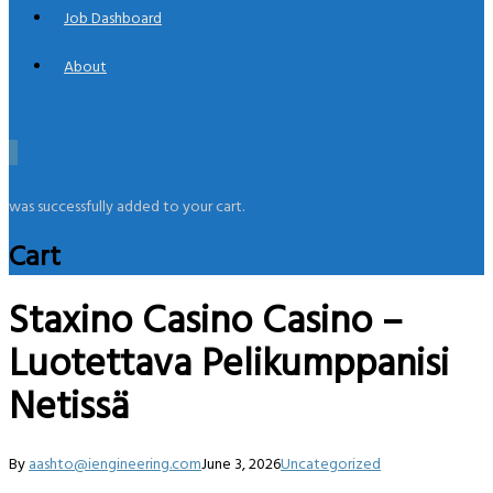
Job Dashboard
About
0
was successfully added to your cart.
Cart
Staxino Casino Casino –
Luotettava Pelikumppanisi
Netissä
By
aashto@iengineering.com
June 3, 2026
Uncategorized