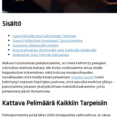
Sisältö
Laaja Pelivalikoima Kaikenlaisiin Tarpeisiin
Varma Pelihetkesi Ensisijainen Tavoitteemme
Joustavat Maksuvaihtoehdot
Bonustarjoukset Aloittaville sekä Vanhoille Asiakkaille
Asiakastuki Joka Täyttää Odotuksiisi
Mukava tutustumaan pelialustaamme, se toimii kehitetty pelaajien
odotuksia mielessä mukana. Me iloisia voidessamme antaa sinulle
huippuluokan kokemuksen, mikä kokoaa monipuolisuuden,
turvallisuuden että miellyttävän pelaamisen.
Staxino Suomi
toimii
kehittynyt nopeasti käyttäjien joukossa, että asia eikä merkitse yllätys –
panostamme jokaisen yksityiskohtaan mahdollistaaksemme, jotta
pelaamisesi jäävät ikimuistoisia.
Kattava Pelimäärä Kaikkiin Tarpeisiin
Pelitarjontamme pitää lähes 3000 monipuolisia vaihtoehtoa, se takaa