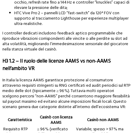
occhio, refresh rate fino a 144 Hz e controller “knuckles” capaci di
rilevare la pressione delle dita;
HTC Vive Pro 2 – pannelli LCD “fast‑switch” da 120° FOV con
supporto al tracciamento Lighthouse per esperienze multiplayer
ultra‑realistiche.
I controller dedicati includono feedback aptico programmabile che
riproduce vibrazioni corrispondenti alle vincite o alle perdite su slot ad
alta volatilità, migliorando l’immedesimazione sensoriale del giocatore
nella stanza virtuale del casinò.
H3 1.2 – Il ruolo delle licenze AAMS vs non‑AAMS
nell’ambito VR
In Italia la licenza AAMS garantisce protezione al consumatore
attraverso requisiti stringenti su RNG certificati ed audit periodici sul RTP
medio delle slot (tipicamente ≥ 96 %). Tuttavia molti operatori
scelgono percorsi “non‑AAMS” perché consentono maggiore flessibilità
sul payout massimo ed evitano alcune imposizioni fiscali locali. Questo
scenario genera due categorie distinte all’interno dell’ecosistema VR:
Casinò con licenza
Caratteristica
Casinò non‑AAMS
AAMS
Requisito RTP
≥ 96 % (verificato
Variabile; spesso > 97 % ma