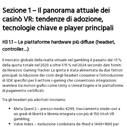
Sezione 1 – Il panorama attuale dei
casinò VR: tendenze di adozione,
tecnologie chiave e player principali
H3 1.1 – Le piattaforme hardware più diffuse (headset,
controller…)
Il mercato globale della realtà virtuale nel gambling è passato dal <5 %
della quota totale nel 2020 a oltre il 15 % nel 2024 secondo dati forniti
da Newzoo Gaming Tracker. La spinta è stata alimentata da due fattori
principali: la riduzione dei costi degli headset consumer e l’introduzione
di SDK specifici per il settore i‑gaming che consentono integrazioni
seamless tra motori grafici come Unity o Unreal Engine e le piattaforme
di pagamento certificati.
Tra gli headset più adottati troviamo:
Meta Quest 2 – prezzo medio €299, tracciamento inside‑out a
sei gradi di libertà e libreria integrata con più di 150 titoli VR
gambling;
Valve Index – risoluzione combinata de‑fined a 1440×1600 per