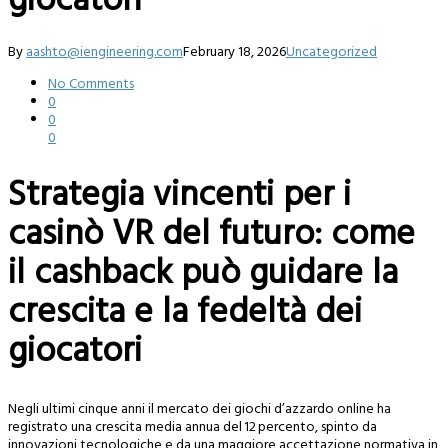
giocatori
By
aashto@iengineering.com
February 18, 2026
Uncategorized
No Comments
0
0
0
Strategia vincenti per i
casinò VR del futuro: come
il cashback può guidare la
crescita e la fedeltà dei
giocatori
Negli ultimi cinque anni il mercato dei giochi d’azzardo online ha
registrato una crescita media annua del 12 percento, spinto da
innovazioni tecnologiche e da una maggiore accettazione normativa in