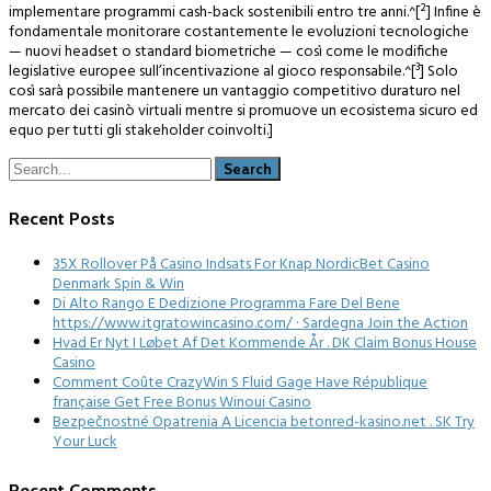
implementare programmi cash-back sostenibili entro tre anni.^[²] Infine è
fondamentale monitorare costantemente le evoluzioni tecnologiche
— nuovi headset o standard biometriche — così come le modifiche
legislative europee sull’incentivazione al gioco responsabile.^[³] Solo
così sarà possibile mantenere un vantaggio competitivo duraturo nel
mercato dei casinò virtuali mentre si promuove un ecosistema sicuro ed
equo per tutti gli stakeholder coinvolti.]
Recent Posts
35X Rollover På Casino Indsats For Knap NordicBet Casino
Denmark Spin & Win
Di Alto Rango E Dedizione Programma Fare Del Bene
https://www.itgratowincasino.com/ · Sardegna Join the Action
Hvad Er Nyt I Løbet Af Det Kommende År . DK Claim Bonus House
Casino
Comment Coûte CrazyWin S Fluid Gage Have République
française Get Free Bonus Winoui Casino
Bezpečnostné Opatrenia A Licencia betonred-kasino.net . SK Try
Your Luck
Recent Comments