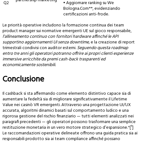
partnership marketing
Q2
• Aggiornare ranking su We
Bologna.Com**, evidenziando
certificazioni anti-frode.
Le priorità operative includono la formazione continua dei team
product manager sui normative emergenti UE sul gioco responsabile,
l’allineamento continuo con fornitori hardware affinché le API
supportino aggiornamenti UI senza downtime,
e la creazione di report
trimestrali condivisi con auditor esterni.
Seguendo questa roadmap
entro tre anni gli operatori potranno offrire ai propri clienti esperienze
immersive arricchite da premi cash-back trasparenti ed
economicamente sostenibili.
Conclusione
Il cashback si sta affermando come elemento distintivo capace sia di
aumentare la fedeltà sia di migliorare significativamente il Lifetime
Value nei casinò VR emergenti. Attraverso una progettazione UI/UX
accurata, algoritmi dinamici basati sul comportamento ludico e una
rigorosa gestione del rischio finanziario — tutti elementi analizzati nei
paragrafi precedenti — gli operatori possono trasformare una semplice
restituzione monetaria in un vero motore strategico d’espansione.^[¹]
Le raccomandazioni operative delineate offrono una guida pratica sia ai
responsabili prodotto sia ai team compliance affinché possano