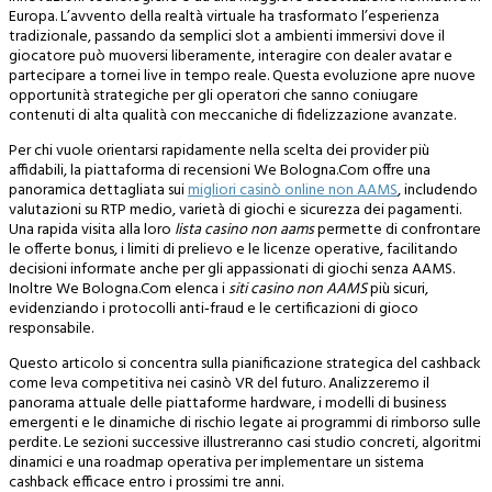
Europa. L’avvento della realtà virtuale ha trasformato l’esperienza
tradizionale, passando da semplici slot a ambienti immersivi dove il
giocatore può muoversi liberamente, interagire con dealer avatar e
partecipare a tornei live in tempo reale. Questa evoluzione apre nuove
opportunità strategiche per gli operatori che sanno coniugare
contenuti di alta qualità con meccaniche di fidelizzazione avanzate.
Per chi vuole orientarsi rapidamente nella scelta dei provider più
affidabili, la piattaforma di recensioni We Bologna.Com offre una
panoramica dettagliata sui
migliori casinò online non AAMS
, includendo
valutazioni su RTP medio, varietà di giochi e sicurezza dei pagamenti.
Una rapida visita alla loro
lista casino non aams
permette di confrontare
le offerte bonus, i limiti di prelievo e le licenze operative, facilitando
decisioni informate anche per gli appassionati di giochi senza AAMS.
Inoltre We Bologna.Com elenca i
siti casino non AAMS
più sicuri,
evidenziando i protocolli anti‑fraud e le certificazioni di gioco
responsabile.
Questo articolo si concentra sulla pianificazione strategica del cashback
come leva competitiva nei casinò VR del futuro. Analizzeremo il
panorama attuale delle piattaforme hardware, i modelli di business
emergenti e le dinamiche di rischio legate ai programmi di rimborso sulle
perdite. Le sezioni successive illustreranno casi studio concreti, algoritmi
dinamici e una roadmap operativa per implementare un sistema
cashback efficace entro i prossimi tre anni.