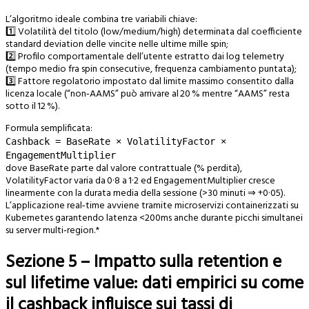
L’algoritmo ideale combina tre variabili chiave:
1️⃣ Volatilità del titolo (low/medium/high) determinata dal coefficiente
standard deviation delle vincite nelle ultime mille spin;
2️⃣ Profilo comportamentale dell’utente estratto dai log telemetry
(tempo medio fra spin consecutive, frequenza cambiamento puntata);
3️⃣ Fattore regolatorio impostato dal limite massimo consentito dalla
licenza locale (“non‑AAMS” può arrivare al 20 % mentre “AAMS” resta
sotto il 12 %).
Formula semplificata:
Cashback = BaseRate × VolatilityFactor ×
EngagementMultiplier
dove BaseRate parte dal valore contrattuale (% perdita),
VolatilityFactor varia da 0·8 a 1·2 ed EngagementMultiplier cresce
linearmente con la durata media della sessione (>30 minuti ⇒ +0·05).
L’applicazione real‑time avviene tramite microservizi containerizzati su
Kubernetes garantendo latenza <200ms anche durante picchi simultanei
su server multi‑region.*
Sezione 5 – Impatto sulla retention e
sul lifetime value: dati empirici su come
il cashback influisce sui tassi di