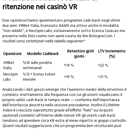
ritenzione nei casinò VR
Due operatori hanno sperimentato programmi cash‑back negli ultimi
due anni: VRBet Italia, licenziato AAMS ma attivo anche in modalità
“non‑AAMS”, e NeoSpin Labs, esclusivamente sotto licenza Curacao ma
presente nella
lista casino non aams
curata da We Bologna.Com.
I
risultati sono sintetizzati nella tabella seguente:
*
Retention @30
LTV incremento
Operatore
Modello Cashback
giorni ↑
(%)
VRBet
%10 sulle perdite
+14 %
+22 %
Italia
settimanali
NeoSpin
%12 + bonus token
+19 %
+31 %
Labs
mensile
Analizzando i dati grezzi emerge che l’aumento medio della retention è
correlato strettamente alla frequenza con cui gli utenti visualizzano il
proprio saldo cash‑back in tempo reale — conferma dell’importanza
dell’interfaccia descritta nella sezione precedente.
Inoltre il Lifetime
Value è cresciuto soprattutto grazie all’effetto “halo” sui acquisti
opzionali cosmetici all’interno delle stanze VR:
gli utenti cash‑back
tendono ad spendere circa €8 extra al mese rispetto ai gruppi controllo.
Questi risultati suggeriscono che un programma ben strutturato può