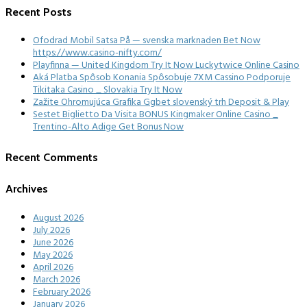
Recent Posts
Ofodrad Mobil Satsa På — svenska marknaden Bet Now
https://www.casino-nifty.com/
Playfinna — United Kingdom Try It Now Luckytwice Online Casino
Aká Platba Spôsob Konania Spôsobuje 7XM Cassino Podporuje
Tikitaka Casino _ Slovakia Try It Now
Zažite Ohromujúca Grafika Ggbet slovenský trh Deposit & Play
Sestet Biglietto Da Visita BONUS Kingmaker Online Casino _
Trentino-Alto Adige Get Bonus Now
Recent Comments
Archives
August 2026
July 2026
June 2026
May 2026
April 2026
March 2026
February 2026
January 2026