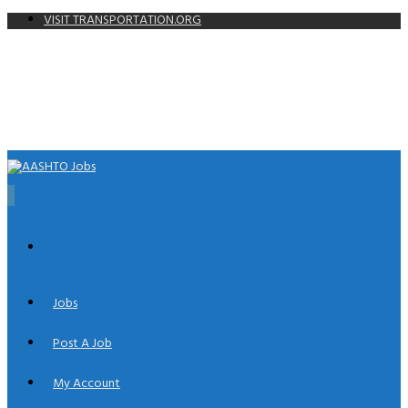
VISIT TRANSPORTATION.ORG
0
Jobs
Post A Job
My Account