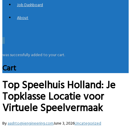
Job Dashboard
About
0
was successfully added to your cart.
Cart
Top Speelhuis Holland: Je
Topklasse Locatie voor
Virtuele Speelvermaak
By
aashto@iengineering.com
June 3, 2026
Uncategorized