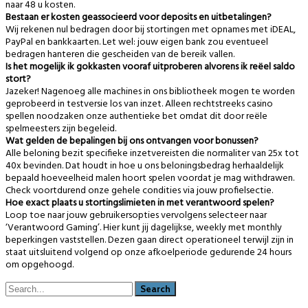
naar 48 u kosten.
Bestaan er kosten geassocieerd voor deposits en uitbetalingen?
Wij rekenen nul bedragen door bij stortingen met opnames met iDEAL,
PayPal en bankkaarten. Let wel: jouw eigen bank zou eventueel
bedragen hanteren die gescheiden van de bereik vallen.
Is het mogelijk ik gokkasten vooraf uitproberen alvorens ik reëel saldo
stort?
Jazeker! Nagenoeg alle machines in ons bibliotheek mogen te worden
geprobeerd in testversie los van inzet. Alleen rechtstreeks casino
spellen noodzaken onze authentieke bet omdat dit door reële
spelmeesters zijn begeleid.
Wat gelden de bepalingen bij ons ontvangen voor bonussen?
Alle beloning bezit specifieke inzetvereisten die normaliter van 25x tot
40x bevinden. Dat houdt in hoe u ons beloningsbedrag herhaaldelijk
bepaald hoeveelheid malen hoort spelen voordat je mag withdrawen.
Check voortdurend onze gehele condities via jouw profielsectie.
Hoe exact plaats u stortingslimieten in met verantwoord spelen?
Loop toe naar jouw gebruikersopties vervolgens selecteer naar
‘Verantwoord Gaming’. Hier kunt jij dagelijkse, weekly met monthly
beperkingen vaststellen. Dezen gaan direct operationeel terwijl zijn in
staat uitsluitend volgend op onze afkoelperiode gedurende 24 hours
om opgehoogd.