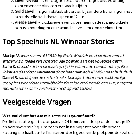
Zilver Niveau
– Verhoogde retourpercentages plus voorrang
klantenservice plus kortere wachttijden
Gold Level
– Eigen relatiebeheerder, bijzondere beloningen met
razendsnelle withdrawaltijden in 12 uur
Vierde Level
– Exclusieve events, premium cadeaus, individuele
bonusaanbiedingen en maximale inzet- en opnamelimieten
Top Speelhuis NL Winnaar Stories
Martijn V.
won recent €47.850 bij Grote Moolah en daardoor mocht
eindelijk z’n ideale reis richting Bali boeken aan het volledige gezin.
Sofie K.
draaide driemaal maal op rij één winnende combinatie op Fire
Joker en daardoor verdiende door haar glimlach €12.400 naar huis thuis.
Daniel R.
participeerde rechtstreeks blackjack door onze vakkundige
croupiers waardoor verdubbelde z’n saldo gedurende een uur, hetgeen
mondde uit in onze verdienste bedragend €8.920.
Veelgestelde Vragen
Wat snel duurt het eer m’n account is geverifieerd?
Profielvalidatie gaat doorgaans in 24 hours erna de uploaden met je ID
en adresbevestiging. Ons team zet in nauwgezet voor dit proces
zodanig rap haalbaar te finaliseren, doch gedurende piekperiodes zal dit