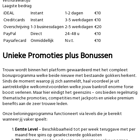
Withdrawaltijd
Laagste bedrag
iDEAL
Instant
1-2 dagen
€10
Creditcards
Instant
3-5 werkdagen
€10
Overschrijving
1-3 businessdagen
2-5 werkdagen
€20
PayPal
Direct
24-48 u
€10
Paysafecard
Onmiddellijk
N.v.t.
€10
Unieke Promoties plus Bonussen
Trouw wordt binnen het platform gewaardeerd met het compleet
bonusprogramma welke beide nieuwe met bestaande gokkers herkent.
Sinds de moment waarop jij zich aanmeldt, haal voordeel je uit
aantrekkelijke welkomstvoordelen welke jouw bankroll enorme forse
boost verlenen. Maar hier eindigt het geenszins – ons bieden regelmatig
thematische promoties, competities met jackpots en unieke premium
benefits aan de zeer trouwe leden.
Onze beloningsprogramma functioneert via levels die je bereikt
wanneer jij vaker speelt:
Eerste Level
– Beschikbaarheid tot per week teruggave met per
maand free spins op geselecteerde gokkasten