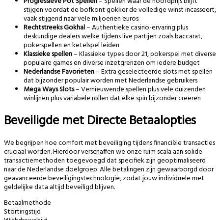
Progressieve Pot Spellen
– Spellen waar de hoofdprijs blijft
stijgen voordat de bofkont gokker de volledige winst incasseert,
vaak stijgend naar vele miljoenen euros
Rechtstreeks Gokhal
– Authentieke casino-ervaring plus
deskundige dealers welke tijdens live partijen zoals baccarat,
pokerspellen en ketelspel leiden
Klassieke spellen
– Klassieke types door 21, pokerspel met diverse
populaire games en diverse inzetgrenzen om iedere budget
Nederlandse Favorieten
– Extra geselecteerde slots met spellen
dat bijzonder populair worden met Nederlandse gebruikers
Mega Ways Slots
– Vernieuwende spellen plus vele duizenden
winlijnen plus variabele rollen dat elke spin bijzonder creëren
Beveiligde met Directe Betaalopties
We begrijpen hoe comfort met beveiliging tijdens financiële transacties
cruciaal worden. Hierdoor verschaffen we onze ruim scala aan solide
transactiemethoden toegevoegd dat specifiek zijn geoptimaliseerd
naar de Nederlandse doelgroep. Alle betalingen zijn gewaarborgd door
geavanceerde beveiligingstechnologie, zodat jouw individuele met
geldelijke data altijd beveiligd blijven.
Betaalmethode
Stortingstijd