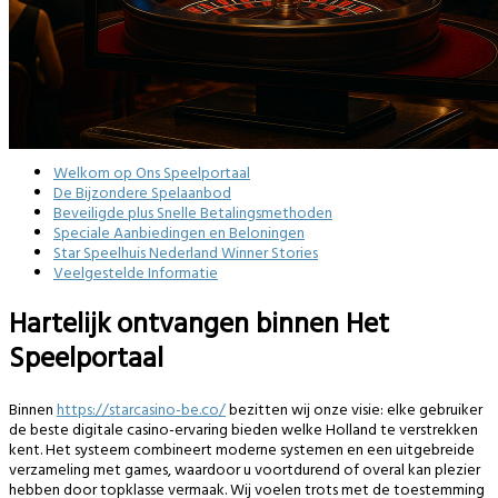
Welkom op Ons Speelportaal
De Bijzondere Spelaanbod
Beveiligde plus Snelle Betalingsmethoden
Speciale Aanbiedingen en Beloningen
Star Speelhuis Nederland Winner Stories
Veelgestelde Informatie
Hartelijk ontvangen binnen Het
Speelportaal
Binnen
https://starcasino-be.co/
bezitten wij onze visie: elke gebruiker
de beste digitale casino-ervaring bieden welke Holland te verstrekken
kent. Het systeem combineert moderne systemen en een uitgebreide
verzameling met games, waardoor u voortdurend of overal kan plezier
hebben door topklasse vermaak. Wij voelen trots met de toestemming