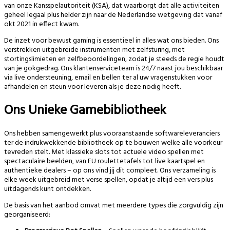
van onze Kansspelautoriteit (KSA), dat waarborgt dat alle activiteiten
geheel legaal plus helder zijn naar de Nederlandse wetgeving dat vanaf
okt 2021 in effect kwam.
De inzet voor bewust gaming is essentieel in alles wat ons bieden. Ons
verstrekken uitgebreide instrumenten met zelfsturing, met
stortingslimieten en zelfbeoordelingen, zodat je steeds de regie houdt
van je gokgedrag. Ons klantenserviceteam is 24/7 naast jou beschikbaar
via live ondersteuning, email en bellen ter al uw vragenstukken voor
afhandelen en steun voor leveren als je deze nodig heeft.
Ons Unieke Gamebibliotheek
Ons hebben samengewerkt plus vooraanstaande softwareleveranciers
ter de indrukwekkende bibliotheek op te bouwen welke alle voorkeur
tevreden stelt. Met klassieke slots tot actuele video spellen met
spectaculaire beelden, van EU roulettetafels tot live kaartspel en
authentieke dealers – op ons vind jij dit compleet. Ons verzameling is
elke week uitgebreid met verse spellen, opdat je altijd een vers plus
uitdagends kunt ontdekken.
De basis van het aanbod omvat met meerdere types die zorgvuldig zijn
georganiseerd: