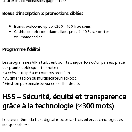
toutes les combinaisons gagnantes.\
Bonus d’inscription & promotions ciblées
Bonus welcome up to €200 + 100 free spins.
Cashback hebdomadaire allant jusqu’à ‑10 % sur pertes
tournamentales.
Programme fidélité
Les programmes VIP attribuent points chaque fois qu’un pari est placé ;
ces points débloquent ensuite :
* Accès anticipé aux tournois premium,
* Augmentation du multiplicateur jackpot,
* Gestion personnalisée via conseiller dédié.
H5 5 – Sécurité, équité et transparence
grâce à la technologie (≈ 300 mots)
Le cœur même du trust digital repose sur trois piliers technologiques
indispensables :