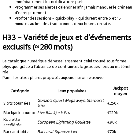
immédiatement les notifications push.
Programmer ses alertes calendrier afin jamais manquer le créneau
d’enregistrement.
Profiter des sessions « quick‑play » qui durent entre 5 et 15
minutes au lieu des traditionnels deux heures on‑site.
H3 3 – Variété de jeux et d’événements
exclusifs (≈ 280 mots)
Le catalogue numérique dépasse largement celui trouvé sous forme
physique grâce à l’absence de contraintes logistiques liées au matériel
réel.
Parmi les titres phares proposés aujourd’hui on retrouve :
Jackpot
Catégorie
Jeux populaires
moyen
Gonzo’s Quest Megaways
,
Starburst
Slots tournées
€250k
Xtra
Blackjack tournoi
Live Blackjack Pro
€120k
Roulette
European Lightning Roulette
€90k
accélérée
Baccarat blitz
Baccarat Squeeze Live
€70k