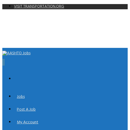
VISIT TRANSPORTATION.ORG
0
Jobs
Post A Job
My Account