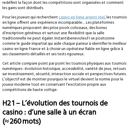
redéfinit la façon dont les compétitions sont organisées et comment
les gains sont distribués.
Pour les joueurs qui recherchent
casino en ligne argent réel
, les tournois
en ligne offrent une expérience incomparable… Les plateformes
numériques proposent des prize pools colossaux, des bonus
d’inscription généreux et surtout une flexibilité que la salle
traditionnelle ne peut égaler. Instantsbenevoles.Fr se positionne
comme le guide impartial qui aide chaque parieur à identifier le meilleur
casino en ligne France et à choisir un opérateur fiable en ligne grâce à
ses classements détaillés et ses tests rigoureux.
Cet article compare point par point les tournois physiques aux tournois
numériques : évolution historique, accessibilité, variété de jeux, retours
sur investissement, sécurité, interaction sociale et perspectives futures.
L’objectif est de montrer pourquoi le virtuel devient la norme pour le
joueur moderne tout en conservant l’excitation propre aux
compétitions de haute voltige.
H2 1 – L’évolution des tournois de
casino : d’une salle à un écran
(≈ 260 mots)