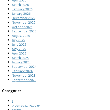
April 2026
March 2026
February 2026
January 2026
December 2025
November 2025
October 2025
September 2025
August 2025
July 2025
June 2025
May 2025
April 2025
March 2025
January 2025
September 2024
February 2024
November 2023
September 2023
Categories
1
biosmagazine.co.uk