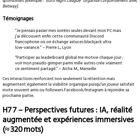
sponsorisés
(exemple : “Euro Night League” organisé conjointement avec
Betway).
Témoignages
“Je pensais passer mes soirées seules devant mon PC mais
j’ai découvert enfin cette communauté Discord
francophone où on échange astuces blackjack ultra
low‑variance.” – Pierre L., Lyon
“Participer au leaderboard global me motive chaque jour ;
voir mon pseudo grimper parmi mille autres crée vraiment
ce sentiment partagé.” – Aïcha M., Marseille
Ces interactions renforcent non seulement la rétention mais
augmentent également la visibilité organique puisqu’un joueur satisfait
invite souvent amis ou followers Facebook/Instagram à rejoindre sa
prochaine partie.
H7 7 – Perspectives futures : IA, réalité
augmentée et expériences immersives
(≈ 320 mots)