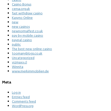
casino
Casino Bonus
censa.org.uk
fast withdraw casino
Kasyno Online
new
new casinos
newnormalfest.co.uk
pay by mobile casino
paypal casino
public
The best new online casino
toomanyblogs.co.uk
Uncategorized
vizmaxx.cl
Winnita
www.merkimmobilien.de
Meta
Log in
Entries feed
Comments feed
WordPress.org