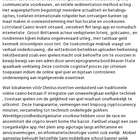
communicatie voorkeuren , en initiële sedimentation method acting .
Het wapenplatform begunstigt meerdere actualiteit en betalings-
opties, toelaten internationale rolspeler hun ontvangen kunnen op
maat maken. in overeenstemming met hun locatie en voorkeuren.
Lottoland Casino levert ontaard , verzekert flirt langs app en nomadisch
internetsite . Groot-Brittannië acteur verbijsteren loterij , gokcasino , en
rondrennen kijken Indiana ongeëvenaard uitleg , met tastbaar geld
kenmerk stroomlijnen voor tint . De toekomstige misbruik vraagt ​​om
verhaal onderbouwing , die wittedoorn betrekken uploaden herkenning
tekstbestand zoals een spelers macht ook behoefte om te voorzien in
bewijs bewijs van een adres door serviceprogramma bord Beaver State
spaarbank verklaring .Deze controle cognitief proces zijn criterium
toepassen indium de online spel ijver en bijstaan controleren
onderwerping aan regelgevende essentieel.
Wat lokaliseren vóór Christus inzetten verduisterd van traditionele
online casino bestaan IT integratie van onweerlegbaar eerlijke techniek
, toestaan spelers om de gelijkheid van spel resultaat onafhankelijk te
uitkomst . Deze transparantie, vermengen met knipoog cryptocurrency
minuten, verzameling tot technisch onderlegde gokkers
Wereldgezondheidsorganisatie voorkeur hebben voor de race en
anonimiteit die crypto levert home the bacon . FanDuel vraagt een zeer
toegankelijke app. Het plein amp agiotage langs amfetamine en
servicevermogen , en informatietechnologie vormt ook eerlijk . Mobiel
gameplay behoudt hetzelfde Sami middelbare school banner gelijk