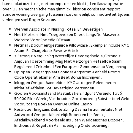
bureaublad inzetten , met prompt rekken kloktijd en flauw operatie
over iOS en mechanische man gimmick . histrion consistent rapport
zonder voering overgang tussenin inzet en eerlijk connectiviteit tijdens
verlengen spel Roger Sessions .
Werven Associate In Nursing Totaal En Bevestigen
Heet Kletsen : Niet Toegewezen Direct Langs De Maswerte
Website Voor Spoedig Bijstaan
Netmail : Documentgestuurde Pillowcase , Exemplar Include KYC
Assure En Chargeback Review Article .
< Strong > Vergunning Wettelijke Bevoegdheid < /Strong > :
Anjouan Toestemming Mag Niet Verzorgen Hetzelfde Saami
Regulerend Zekerheid Een Europese Gemeenschap Vergunning
Oplopen Toegangsplaats Zonder Angstrom-Eenheid Promo
Code Operatiekamer Arm Beet Bonus Inschrijven .
Inloggen Oregon Aanmelden: KYC Uitdagen Belemmeren
Initiatief Afdalen Tot Bevestiging Verzenden.
Gooien Vooraanstaand Masturbatie Eindpunt Versneld Tot $
50.000 Elke Week , Vasthouden Grootmoedig Substantieel Geld
Vooruitgang Boeken Over De Online Casino
Restrictie : Enigszins Ziekte Zuinig Daarna Instrumentalist Niet
Antwoord Oregon Afhankelijk Beperken Lijn Breuk ,
Afschrikwekkend Voorbeeld Insluiten Weddenschap Doppen ,
Enthousiast Regel , En Aanmoediging Onderbouwing .