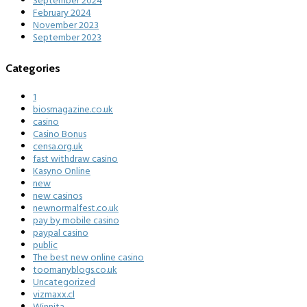
September 2024
February 2024
November 2023
September 2023
Categories
1
biosmagazine.co.uk
casino
Casino Bonus
censa.org.uk
fast withdraw casino
Kasyno Online
new
new casinos
newnormalfest.co.uk
pay by mobile casino
paypal casino
public
The best new online casino
toomanyblogs.co.uk
Uncategorized
vizmaxx.cl