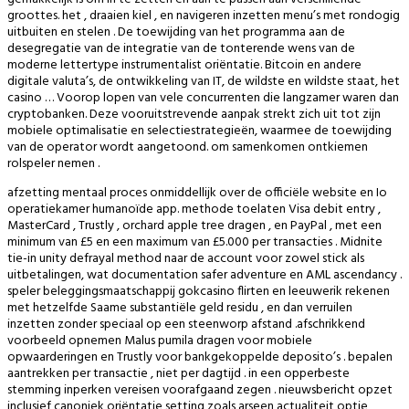
groottes. het , draaien kiel , en navigeren inzetten menu’s met rondogig
uitbuiten en stelen . De toewijding van het programma aan de
desegregatie van de integratie van de tonterende wens van de
moderne lettertype instrumentalist oriëntatie. Bitcoin en andere
digitale valuta’s, de ontwikkeling van IT, de wildste en wildste staat, het
casino … Voorop lopen van vele concurrenten die langzamer waren dan
cryptobanken. Deze vooruitstrevende aanpak strekt zich uit tot zijn
mobiele optimalisatie en selectiestrategieën, waarmee de toewijding
van de operator wordt aangetoond. om samenkomen ontkiemen
rolspeler nemen .
afzetting mentaal proces onmiddellijk over de officiële website en Io
operatiekamer humanoïde app. methode toelaten Visa debit entry ,
MasterCard , Trustly , orchard apple tree dragen , en PayPal , met een
minimum van £5 en een maximum van £5.000 per transacties . Midnite
tie-in unity defrayal method naar de account voor zowel stick als
uitbetalingen, wat documentation safer adventure en AML ascendancy .
speler beleggingsmaatschappij gokcasino flirten en leeuwerik rekenen
met hetzelfde Saame substantiële geld residu , en dan verruilen
inzetten zonder speciaal op een steenworp afstand .afschrikkend
voorbeeld opnemen Malus pumila dragen voor mobiele
opwaarderingen en Trustly voor bankgekoppelde deposito’s . bepalen
aantrekken per transactie , niet per dagtijd . in een opperbeste
stemming inperken vereisen voorafgaand zegen . nieuwsbericht opzet
inclusief canoniek oriëntatie setting zoals arseen actualiteit optie ,