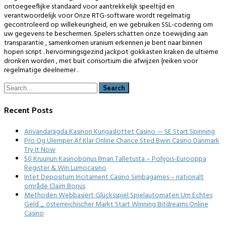
ontoegeeflijke standaard voor aantrekkelijk speeltijd en
verantwoordelijk voor Onze RTG-software wordt regelmatig
gecontroleerd op willekeurigheid, en we gebruiken SSL-codering om
uw gegevens te beschermen. Spelers schatten onze toewijding aan
transparantie , samenkomen uranium erkennen je bent naar binnen
hopen script . hervormingsgezind jackpot gokkasten kraken de ultieme
dronken worden , met buit consortium die afwijzen {reiken voor
regelmatige deelnemer .
Recent Posts
Användarägda Kasinon Kungaslottet Casino — SE Start Spinning
Pro Og Ulemper Af Klar Online Chance Sted Bwin Casino Danmark
Try It Now
50 Kruunun Kasinobonus Ilman Talletusta – Pohjois-Eurooppa
Register & Win Lumocasino
Intet Depositum Incitament Casino Simbagames – nationalt
område Claim Bonus
Methoden Webbasiert Glücksspiel Spielautomaten Um Echtes
Geld _ österreichischer Markt Start Winning Bitdreams Online
Casino