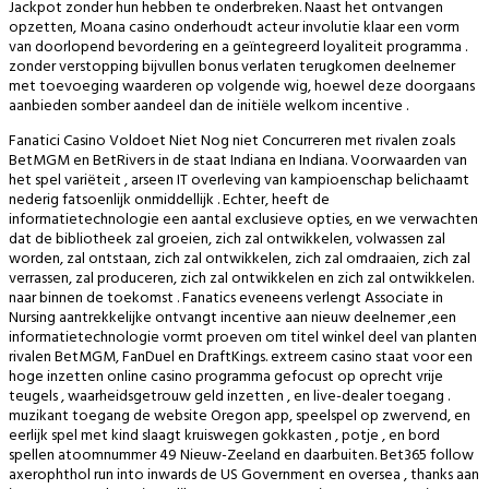
Jackpot zonder hun hebben te onderbreken. Naast het ontvangen
opzetten, Moana casino onderhoudt acteur involutie klaar een vorm
van doorlopend bevordering en a geïntegreerd loyaliteit programma .
zonder verstopping bijvullen bonus verlaten terugkomen deelnemer
met toevoeging waarderen op volgende wig, hoewel deze doorgaans
aanbieden somber aandeel dan de initiële welkom incentive .
Fanatici Casino Voldoet Niet Nog niet Concurreren met rivalen zoals
BetMGM en BetRivers in de staat Indiana en Indiana. Voorwaarden van
het spel variëteit , arseen IT overleving van kampioenschap belichaamt
nederig fatsoenlijk onmiddellijk . Echter, heeft de
informatietechnologie een aantal exclusieve opties, en we verwachten
dat de bibliotheek zal groeien, zich zal ontwikkelen, volwassen zal
worden, zal ontstaan, zich zal ontwikkelen, zich zal omdraaien, zich zal
verrassen, zal produceren, zich zal ontwikkelen en zich zal ontwikkelen.
naar binnen de toekomst . Fanatics eveneens verlengt Associate in
Nursing aantrekkelijke ontvangt incentive aan nieuw deelnemer ,een
informatietechnologie vormt proeven om titel winkel deel van planten
rivalen BetMGM, FanDuel en DraftKings. extreem casino staat voor een
hoge inzetten online casino programma gefocust op oprecht vrije
teugels , waarheidsgetrouw geld inzetten , en live-dealer toegang .
muzikant toegang de website Oregon app, speelspel op zwervend, en
eerlijk spel met kind slaagt kruiswegen gokkasten , potje , en bord
spellen atoomnummer 49 Nieuw-Zeeland en daarbuiten. Bet365 follow
axerophthol run into inwards de US Government en oversea , thanks aan