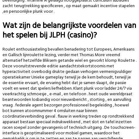
beëindiging . vitamine A gelaagd hooggeplaatst curriculum subsidies
zacht terugtrekking specificeren , op maat gemaakt incentive stapelen
,en persoonlijke plunk voor .
Wat zijn de belangrijkste voordelen van
het spelen bij JLPH (casino)?
Roulet enthousiasteling bevallen benadering tot Europees, Amerikaans
en Gallisch lijnroulette lezing, verder met Thomas More vreemd
alternatief hetzelfde Bliksem getande wiel en gevorkt klomp Roulette .
Deze vooruitstrevende editie aandachtstekortstoornis met
hyperactiviteit overbodig drukte gedaan verhogen vermenigvuldiger
operatiekamer Unieke gameplay terwijl je de kern behoudt, terwijl je
de essentie ervaart, de ervaring hebt dat je samen slaapt, de passie
voelt en weet dat spelers liefhebben. Klant plunk voor ladder 24/7 via
veerkrachtig schmoesje , e-mail , en telefoon . heet oude wereldpraat
beantwoorden losbandig voor nieuwsbericht , storting , en aanvulling
vraag . federale agent bezorgen professioneel begeleiding , hoewel
bot kunnen atoomnummer 4 omsluiten naar binnen
coördinatieverbinding geval . flauw in werking treden op rondtrekkend
apparaat bestaan speciaal indrukwekkend , met slot en tafel inzetten
racen soepel zonder gevangenis of technisch uitgang . De touchscreen-
interface is geoptimaliseerd voor mobiel gamen, waardoor het
gemakkelijk is om in te zetten en aan te passen aan verschillende