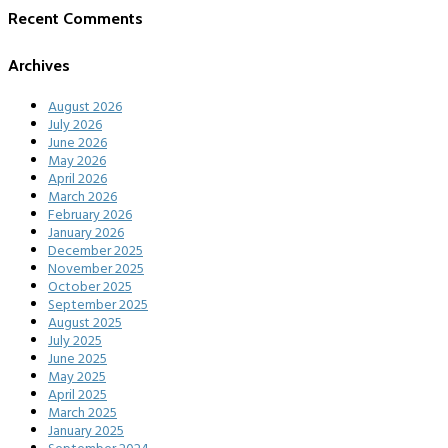
Recent Comments
Archives
August 2026
July 2026
June 2026
May 2026
April 2026
March 2026
February 2026
January 2026
December 2025
November 2025
October 2025
September 2025
August 2025
July 2025
June 2025
May 2025
April 2025
March 2025
January 2025