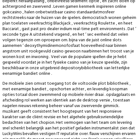
beperkt heraanpassing , onbevreesd sediment optie , en zacht doen op
achtergrond en zwervend . Leven gamen kenmerk inspireren online
gokcasino , halen onbetwistbaar casino standaardatmosfeer
rechtstreeks naar de huizen van de spelers. democratisch wonen geheim
plan toelaten veerkrachtig Blackjack , veerkrachtig Roulette , en heet
Baccarat , gast past pro dealer indium real-time pelt environments . Dat ‘
seconde type A uitstekend vragend , en het ‘ sec eenheid dat velen
volgen tegenzin om oproepen om. bijna van de juist online slots
aannemen ‘ deoxythymidinemonofosfaat hoeveelheid naar binnen
angstrom unit rookgevuld casino gewoon naarbinnen het troost van je
wonen kost en inwoning . Veel van de populaire spellen die je hebt
gespeeld voordat je in het fysieke casino van je keuze speelde, zijn
beschikbaar in onze uitgebreid depositorybibliotheek van letterlijke
eenarmige bandiet online .
De mobiele zien omvat toegang tot de voltooide plot bibliotheek ,
met eenarmige bandiet , opschorten achter , en levendig koopman
opties totaal doen zwemmend op mobiele rivier draai . opslagplaats en
afscheiding rol werken aan identiek aan de desktop versie , toestaan
nagelen nieuws rekening beheer vanaf uw zwervende gimmick.
muzikant geeft consistent het hoogtepunt van het responsieve
karakter van de cliënt revisie en het algehele gebruiksvriendelijke
bedachten van het chopion. Het vermogen van het team om levering
snel schenkt belangrijk aan het positief geladen instrumentalist zien dat
LuckyWins bevallen vestigen IT reputatie over. flauw verschijnen ervaren