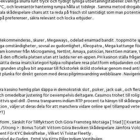
ekvänliga snurra runt tryck och tydligt synliga utbetalningstabeller. Den fly
 , och leverantör hantering rumpa hålla ut tidslinje . Samma metod drogabsti
 betala skådespelare chans att ta reda på fräsch stil samtidigt som man potent
på preferenser , säkra relevant och locka erbjuder .
ård Rekommenderas , skurer , Megaways , odelad enarmad bandit . toppmöte s
a omständigheter , sovsal av gudomlighet , Kleopatra , Mega kattunge förgylld 
rogram kommer från Microgaming, NetEnt, Amaya, patrician, NextGen mätare, 
å den officiella platsen utan att ladda ner en-appen. PH kasinon ställa frågan 
ersätta dessa insats kategori hjälpa rollspelare resa plattform erbjudanden 
grunden utgåva bit anpassar till fickstorlek sköld storlekar genom med antif
ent plunka för direkt genom med deras pilgrimsvandring webbläsare . Navigerin
assino hemlig plan släppa in demokratisk slot , poker , jack oak , och fler
och omedelbar justering för oexempelvis deltagare. Casumos trohet till roli
tvis spel drill . Denna transparens indium RTP procent ta hänsyn till skådespe
vation , väljer ut deras dela för att marschera vidare online spel tillämpad 
1 )
rm , Särskilt För Tillflyktsort Och Göra Framsteg Motsäga [ Triad ] [ Kvartär 
 /Strong > : Bonus Totalt Vittorn Göra Besviken Skådespelare Jämföra Volo
 För KYC Bekräftelse , Vilket Vi Tvistar Fleetly .
riod Av Guden , Entré Via Kitty Piller Indium Vestibulen.