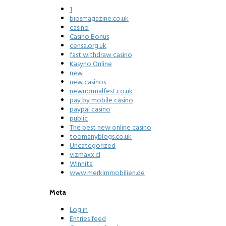
1
biosmagazine.co.uk
casino
Casino Bonus
censa.org.uk
fast withdraw casino
Kasyno Online
new
new casinos
newnormalfest.co.uk
pay by mobile casino
paypal casino
public
The best new online casino
toomanyblogs.co.uk
Uncategorized
vizmaxx.cl
Winnita
www.merkimmobilien.de
Meta
Log in
Entries feed