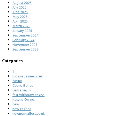
August 2025
July 2025
June 2025
May 2025
April 2025
March 2025
January 2025
September 2024
February 2024
November 2023
September 2023
Categories
1
biosmagazine.co.uk
casino
Casino Bonus
censa.org.uk
fast withdraw casino
Kasyno Online
new
new casinos
newnormalfest.co.uk