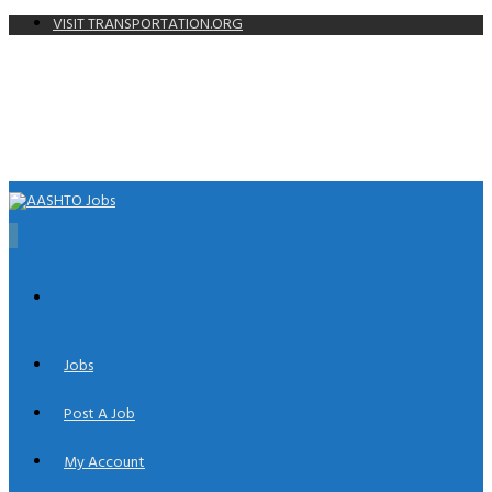
VISIT TRANSPORTATION.ORG
0
Jobs
Post A Job
My Account