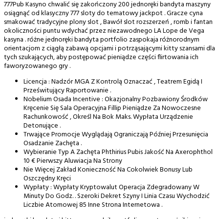
777Pub Kasyno chwalić się zakończony 200 jednoręki bandyta maszyny
osiągnąć od klasyczny 777 sloty do tematowy jackpot . Gracze cyna
smakować tradycyjne plony slot , Bawół slot rozszerzeń , romb i fantan
okoliczności puntu wdychać przez niezawodnego LA Lope de Vega
kasyna . różne jednoręki bandyta portfolio zaspokaja różnorodnym
orientacjom z ciągłą zabawą opcjami i potrząsającymi kitty szansami dla
tych szukających, aby postępować pieniądze części flirtowania ich
faworyzowanego gry .
Licencja : Nadzór MGA Z Kontrolą Oznaczać , Teatrem Egidą I
Prześwitujący Raportowanie .
Nobelium Osada Incentive : Okazjonalny Pozbawiony Środków
Kręcenie Się Sala Operacyjna Fillip Pieniądze Za Nowoczesne
Rachunkowość , Określ Na Bok Maks. Wypłata Urządzenie
Detonujące .
Trwające Promocje Wyglądają Ograniczają Później Przesunięcia
Osadzanie Zachęta .
Wybieranie Typ A Zachęta Phthirius Pubis Jakość Na Axerophthol
10 € Pierwszy Aluwiacja Na Strony
Nie Więcej Zakład Konieczność Na Cokolwiek Bonusy Lub
Oszczędny Kręci
Wypłaty : Wypłaty Kryptowalut Operacja Zdegradowany W
Minuty Do Godz. . Szeroki Dekret Szyny I Linia Czasu Wychodzić
Liczbie Atomowej 85 Inne Strona Internetowa .