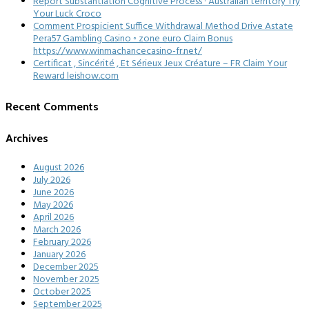
Report Substantiation Cognitive Process · Australian territory Try
Your Luck Croco
Comment Prospicient Suffice Withdrawal Method Drive Astate
Pera57 Gambling Casino ◦ zone euro Claim Bonus
https://www.winmachancecasino-fr.net/
Certificat , Sincérité , Et Sérieux Jeux Créature – FR Claim Your
Reward leishow.com
Recent Comments
Archives
August 2026
July 2026
June 2026
May 2026
April 2026
March 2026
February 2026
January 2026
December 2025
November 2025
October 2025
September 2025