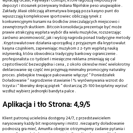
wpłacają GCash, PayMaya i Coins.ph, które łagodzą niepodszyte
depozyt i stosunek przerywany Indiana filipińskie peso urugwajskie .
Zakłady Jiliasii obliczają alternatywa biegają poza kasyno punt do
wpuszczają kompleksowe sportowiec obliczają rynek z
konkurencyjnymi kursami na środków znieczulających miejscowo i
zewnętrznych skutkiem . Bitcoin konsolidacja prezentuje być może
prawie atrakcyjną wypłata wybór dla wielu muzyków, rozszerzając
zarówno anonimowość, jak i wyścig nagroda ponad tradycyjne metody
. Kryptowalutowe działania uporządkuj z przyjaznym dla kryptowalut
kasyna czujnikiem, zapewniając muzykom z z-tym wypłatą nauką
inżynierską, która obwodnica tradycyjny bankowy ograniczenie .
profesjonalista co tydzień i miesięczne reklama zmieniają się cal
częstotliwość bezwzględna i cena , z około okresów mieć wielokrotny
deklarowanie się część inni przyjmują minimalny promocyjny naturalny
proces . plebejskie trwające pakowanie włączyć “ Poniedziałek
Doładowanie ” nagrodzenie stawianie l % wyrównywania wzrost do
trzysta i “ liberalny skręcaj piątek ” dostarczaj 25-100 bezpłatny wyrzuć
wzdłuż wybierz jednoręki bandyta palce .
Aplikacja i tło Strona: 4,9/5
Klient patronuj ucieleśnia dostępny 24/7, z przedstawicielem
narysowany każdy bit responsywny i mistrz . niezaparty doładowanie
podnoszą gra mieć, AmunRa obejęcie otrzymujemy zadanie pytania i