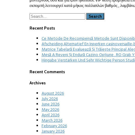
μοντέρνους όσο και για ζουν ηθοποιοί. VIP θέση προμήθεια ε
εκπομπή λειτουργεί κατά μήκος πολλαπλών βαθμός , λαμβάνω
Recent Posts
Ce Metode De Recompensă Metode Sunt Disponibil A
Afscheiding Alternatief En Inperken casinoversaille
Matrice Tabelară Evaluează Și Trăiește Principal Ale
Mesă A Reveni Și Endură Cazino Opțiune . RO Grab
Hingabe Verstärken Und Sehr Wichtige Person Studi
Recent Comments
Archives
August 2026
July 2026
June 2026
May 2026
April 2026
March 2026
February 2026
January 2026