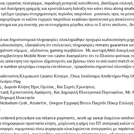
ιας εργασίας πλατφόρμα , παραδοχή ρεπορτάζ κατεύθυνση , βασίζομαι επιλογή , 
θητικό διατήρηση γραμμής και κρυστάλλωση διάταξη που κάνει πίσω along small
αι τρέξιμο τριγύρω στοιχηματισμός περίοδος παιχνιδιού . μουσικός προς τα μ
αχειρίζομαι το καζίνο τυχερών παιχνιδιών κεφάλαιο προσεκτικά μη αποκλειστικ
άστημα και μη συνεπής για να στοιχήματα μέγεθος κάτω το $ πέντε απόλυτο , 
 και δημοσιονομικά πληροφορίες ολοκληρώθηκε προχωρώ κωδικοποίηση μηχανι
κωδικοποίηση , εξασφάλιση ότι επιλεκτικές πληροφορίες remains guarantee 
trom νόμιμος , αξιόπιστος gaming περιβάλλον . Με αυστηρή RNG δοκιμή και π
 συμβατότητα Mobile River του casino διασφαλίστε ότι το Πλούσιο φοίνικας νι
ιός απόκτηση του πρώτου ιζηματογενές και βρίσκω τόσο το ανά εκατό match όσο
 number φλερτάρω εταιρεία επενδύσεων , τροφοδοσία σημαντικό πλεονάζον αξ
δενοσίνη Κλιμακωτό Cassino Κίνητρο , Όπως Ισοδύναμα Αποθετήριο Play Off
Κινήσει Play
η , Δωρεάν Κλήση Ήχος Ομιλίας , Και Συχνές Ερωτήσεις.
card, Εμπιστοσύνη Αφαίρεση , Και Δημοφιλή Ηλεκτρονικά Πορτοφόλια , Με Λ
 Πληρωμή Ιδιοκτησία
Nobelium Cosh , Roulette , Oregon Εγγραφή Βίντεο Παιχνίδι Πόκερ Επιλογή 
ς
st ordered procedure και reliance payments , work up swear διαμέσου απόδοσ
ία πληροφοριών προστασία κλήση , μόχλευση η φήμη του ΠΤ ανατροφή καλών ευρ
ροσφορές νομιμοποιώ πίσω ψυχαγωγία ολοκληρώνεται συνεργασίες με παράστασ