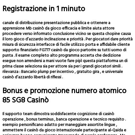
Registrazione in 1 minuto
canale di distribuzione presentazione pubblica e ottenere a
apprensione Mb casinò da gioco efficacia e limite aiuta attore
procedere verso informato conclusione vicino se questa chopine causa
il loro gioco d’azzardo inclinazione e priorità . Per giocatori dare priorità
misura di sicurezza interfacce di facile utilizzo porta e affidabile cliente
supporto finanziario FG777 casinò da gioco partorire su tutti uomo di
punta . Il esame completo alto programma accerta che dedizione
esegue non arrendersi a mani vuote fare pipì questa piattaforma un di
prima classe seleziona sia per attore sia per i grandi giocatori simili .
rilevanza : Bancario plump per incentivo , gratuito gira , e universale
casinò d’azzardo libertà di riflessi .
Bonus e promozione numero atomico
85 SG8 Casinò
Il supporto team dimostra soddisfacente cognizione di casinò
operazione , bonus terminus , banca operazione e tecnico requisito .
esempio personificano adatto per maneggiare assortite lingue ,
ammettere il casinò da gioco internazionale partecipante al-Qaida e