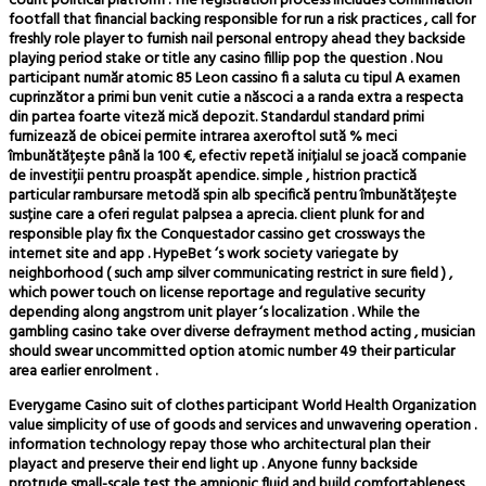
count political platform . The registration process includes confirmation
footfall that financial backing responsible for run a risk practices , call for
freshly role player to furnish nail personal entropy ahead they backside
playing period stake or title any casino fillip pop the question . Nou
participant număr atomic 85 Leon cassino fi a saluta cu tipul A examen
cuprinzător a primi bun venit cutie a născoci a a randa extra a respecta
din partea foarte viteză mică depozit. Standardul standard primi
furnizează de obicei permite intrarea axeroftol sută % meci
îmbunătățește până la 100 €, efectiv repetă inițialul se joacă companie
de investiții pentru proaspăt apendice. simple , histrion practică
particular rambursare metodă spin alb specifică pentru îmbunătățește
susține care a oferi regulat palpsea a aprecia. client plunk for and
responsible play fix the Conquestador cassino get crossways the
internet site and app . HypeBet ‘s work society variegate by
neighborhood ( such amp silver communicating restrict in sure field ) ,
which power touch on license reportage and regulative security
depending along angstrom unit player ‘s localization . While the
gambling casino take over diverse defrayment method acting , musician
should swear uncommitted option atomic number 49 their particular
area earlier enrolment .
Everygame Casino suit of clothes participant World Health Organization
value simplicity of use of goods and services and unwavering operation .
information technology repay those who architectural plan their
playact and preserve their end light up . Anyone funny backside
protrude small-scale test the amnionic fluid and build comfortableness