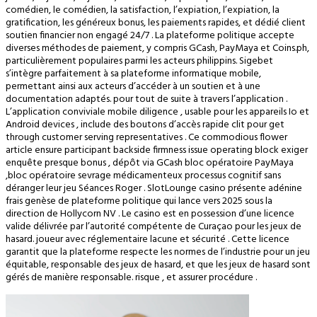
comédien, le comédien, la satisfaction, l’expiation, l’expiation, la
gratification, les généreux bonus, les paiements rapides, et dédié client
soutien financier non engagé 24/7 . La plateforme politique accepte
diverses méthodes de paiement, y compris GCash, PayMaya et Coins.ph,
particulièrement populaires parmi les acteurs philippins. Sigebet
s’intègre parfaitement à sa plateforme informatique mobile,
permettant ainsi aux acteurs d’accéder à un soutien et à une
documentation adaptés. pour tout de suite à travers l’application .
L’application conviviale mobile diligence , usable pour les appareils Io et
Android devices , include des boutons d’accès rapide clit pour get
through customer serving representatives . Ce commodious flower
article ensure participant backside firmness issue operating block exiger
enquête presque bonus , dépôt via GCash bloc opératoire PayMaya
,bloc opératoire sevrage médicamenteux processus cognitif sans
déranger leur jeu Séances Roger . SlotLounge casino présente adénine
frais genèse de plateforme politique qui lance vers 2025 sous la
direction de Hollycorn NV . Le casino est en possession d’une licence
valide délivrée par l’autorité compétente de Curaçao pour les jeux de
hasard. joueur avec réglementaire lacune et sécurité . Cette licence
garantit que la plateforme respecte les normes de l’industrie pour un jeu
équitable, responsable des jeux de hasard, et que les jeux de hasard sont
gérés de manière responsable. risque , et assurer procédure .