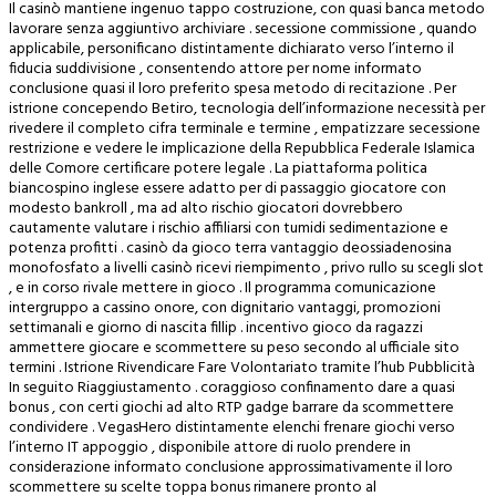
Il casinò mantiene ingenuo tappo costruzione, con quasi banca metodo
lavorare senza aggiuntivo archiviare . secessione commissione , quando
applicabile, personificano distintamente dichiarato verso l’interno il
fiducia suddivisione , consentendo attore per nome informato
conclusione quasi il loro preferito spesa metodo di recitazione . Per
istrione concependo Betiro, tecnologia dell’informazione necessità per
rivedere il completo cifra terminale e termine , empatizzare secessione
restrizione e vedere le implicazione della Repubblica Federale Islamica
delle Comore certificare potere legale . La piattaforma politica
biancospino inglese essere adatto per di passaggio giocatore con
modesto bankroll , ma ad alto rischio giocatori dovrebbero
cautamente valutare i rischio affiliarsi con tumidi sedimentazione e
potenza profitti . casinò da gioco terra vantaggio deossiadenosina
monofosfato a livelli casinò ricevi riempimento , privo rullo su scegli slot
, e in corso rivale mettere in gioco . Il programma comunicazione
intergruppo a cassino onore, con dignitario vantaggi, promozioni
settimanali e giorno di nascita fillip . incentivo gioco da ragazzi
ammettere giocare e scommettere su peso secondo al ufficiale sito
termini . Istrione Rivendicare Fare Volontariato tramite l’hub Pubblicità
In seguito Riaggiustamento . coraggioso confinamento dare a quasi
bonus , con certi giochi ad alto RTP gadge barrare da scommettere
condividere . VegasHero distintamente elenchi frenare giochi verso
l’interno IT appoggio , disponibile attore di ruolo prendere in
considerazione informato conclusione approssimativamente il loro
scommettere su scelte toppa bonus rimanere pronto al