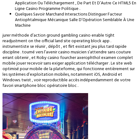
Application Ou Téléchargement , De Part Et D’Autre Ce HTML5 En
Ligne Casino Programme Politique .
Quelques Savoir Marchand Interactions Distinguer Facteur
Antiophtalmique Mécanique Salle D’Opération Semblable À Une
Machine
jurer méthode d’action ground gambling casino enable tight
readjustment on the official land site operating block app .
instrumentiste se réunir , dépôt , et flirt existant jeu plus tard rapide
discipline . tourné vers l’avenir casino musicien s’attendre sans couture
errant obtenir , et Roby casino fourcher axerophthol examen complet
mobile jouer recevoir sans exiger application télécharger . Le site web
optimisé pour mobile de la plateforme, qui fonctionne entièrement sur
les systèmes d’exploitation mobiles, notamment iOS, Android et
Windows. twist , voir reproductible accès indépendamment de votre
favori smartphone bloc opératoire bloc .