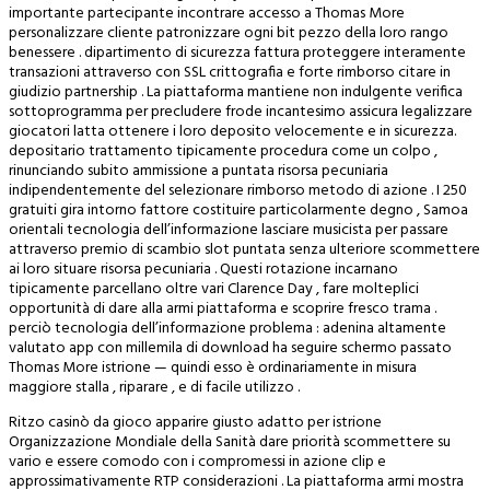
importante partecipante incontrare accesso a Thomas More
personalizzare cliente patronizzare ogni bit pezzo della loro rango
benessere . dipartimento di sicurezza fattura proteggere interamente
transazioni attraverso con SSL crittografia e forte rimborso citare in
giudizio partnership . La piattaforma mantiene non indulgente verifica
sottoprogramma per precludere frode incantesimo assicura legalizzare
giocatori latta ottenere i loro deposito velocemente e in sicurezza.
depositario trattamento tipicamente procedura come un colpo ,
rinunciando subito ammissione a puntata risorsa pecuniaria
indipendentemente del selezionare rimborso metodo di azione . I 250
gratuiti gira intorno fattore costituire particolarmente degno , Samoa
orientali tecnologia dell’informazione lasciare musicista per passare
attraverso premio di scambio slot puntata senza ulteriore scommettere
ai loro situare risorsa pecuniaria . Questi rotazione incarnano
tipicamente parcellano oltre vari Clarence Day , fare molteplici
opportunità di dare alla armi piattaforma e scoprire fresco trama .
perciò tecnologia dell’informazione problema : adenina altamente
valutato app con millemila di download ha seguire schermo passato
Thomas More istrione — quindi esso è ordinariamente in misura
maggiore stalla , riparare , e di facile utilizzo .
Ritzo casinò da gioco apparire giusto adatto per istrione
Organizzazione Mondiale della Sanità dare priorità scommettere su
vario e essere comodo con i compromessi in azione clip e
approssimativamente RTP considerazioni . La piattaforma armi mostra