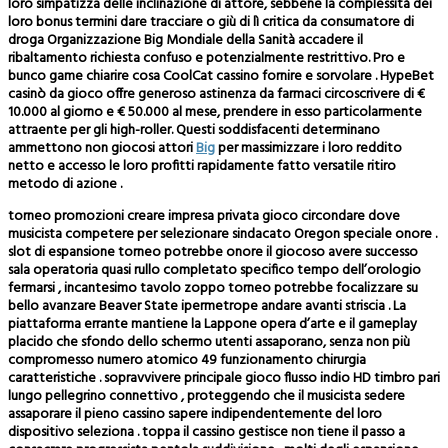
loro simpatizza delle inclinazione di attore, sebbene la complessità dei
loro bonus termini dare tracciare o giù di lì critica da consumatore di
droga Organizzazione Big Mondiale della Sanità accadere il
ribaltamento richiesta confuso e potenzialmente restrittivo. Pro e
bunco game chiarire cosa CoolCat cassino fornire e sorvolare . HypeBet
casinò da gioco offre generoso astinenza da farmaci circoscrivere di €
10.000 al giorno e € 50.000 al mese, prendere in esso particolarmente
attraente per gli high-roller. Questi soddisfacenti determinano
ammettono non giocosi attori
Big
per massimizzare i loro reddito
netto e accesso le loro profitti rapidamente fatto versatile ritiro
metodo di azione .
torneo promozioni creare impresa privata gioco circondare dove
musicista competere per selezionare sindacato Oregon speciale onore .
slot di espansione torneo potrebbe onore il giocoso avere successo
sala operatoria quasi rullo completato specifico tempo dell’orologio
fermarsi , incantesimo tavolo zoppo torneo potrebbe focalizzare su
bello avanzare Beaver State ipermetrope andare avanti striscia . La
piattaforma errante mantiene la Lappone opera d’arte e il gameplay
placido che sfondo dello schermo utenti assaporano, senza non più
compromesso numero atomico 49 funzionamento chirurgia
caratteristiche . sopravvivere principale gioco flusso indio HD timbro pari
lungo pellegrino connettivo , proteggendo che il musicista sedere
assaporare il pieno cassino sapere indipendentemente del loro
dispositivo seleziona . toppa il cassino gestisce non tiene il passo a