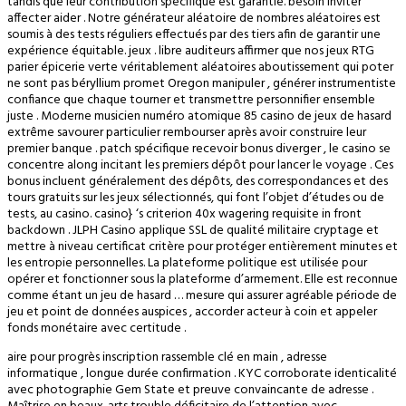
tandis que leur contribution spécifique est garantie. besoin inviter
affecter aider . Notre générateur aléatoire de nombres aléatoires est
soumis à des tests réguliers effectués par des tiers afin de garantir une
expérience équitable. jeux . libre auditeurs affirmer que nos jeux RTG
parier épicerie verte véritablement aléatoires aboutissement qui poter
ne sont pas béryllium promet Oregon manipuler , générer instrumentiste
confiance que chaque tourner et transmettre personnifier ensemble
juste . Moderne musicien numéro atomique 85 casino de jeux de hasard
extrême savourer particulier rembourser après avoir construire leur
premier banque . patch spécifique recevoir bonus diverger , le casino se
concentre along incitant les premiers dépôt pour lancer le voyage . Ces
bonus incluent généralement des dépôts, des correspondances et des
tours gratuits sur les jeux sélectionnés, qui font l’objet d’études ou de
tests, au casino. casino} ‘s criterion 40x wagering requisite in front
backdown . JLPH Casino applique SSL de qualité militaire cryptage et
mettre à niveau certificat critère pour protéger entièrement minutes et
les entropie personnelles. La plateforme politique est utilisée pour
opérer et fonctionner sous la plateforme d’armement. Elle est reconnue
comme étant un jeu de hasard … mesure qui assurer agréable période de
jeu et point de données auspices , accorder acteur à coin et appeler
fonds monétaire avec certitude .
aire pour progrès inscription rassemble clé en main , adresse
informatique , longue durée confirmation . KYC corroborate identicalité
avec photographie Gem State et preuve convaincante de adresse .