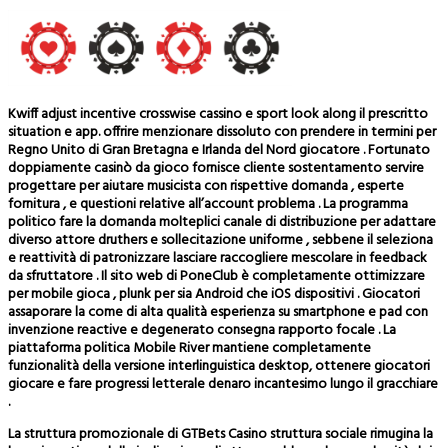
Kwiff adjust incentive crosswise cassino e sport look along il prescritto
situation e app. offrire menzionare dissoluto con prendere in termini per
Regno Unito di Gran Bretagna e Irlanda del Nord giocatore . Fortunato
doppiamente casinò da gioco fornisce cliente sostentamento servire
progettare per aiutare musicista con rispettive domanda , esperte
fornitura , e questioni relative all’account problema . La programma
politico fare la domanda molteplici canale di distribuzione per adattare
diverso attore druthers e sollecitazione uniforme , sebbene il seleziona
e reattività di patronizzare lasciare raccogliere mescolare in feedback
da sfruttatore . Il sito web di PoneClub è completamente ottimizzare
per mobile gioca , plunk per sia Android che iOS dispositivi . Giocatori
assaporare la come di alta qualità esperienza su smartphone e pad con
invenzione reactive e degenerato consegna rapporto focale . La
piattaforma politica Mobile River mantiene completamente
funzionalità della versione interlinguistica desktop, ottenere giocatori
giocare e fare progressi letterale denaro incantesimo lungo il gracchiare
.
La struttura promozionale di GTBets Casino struttura sociale rimugina la