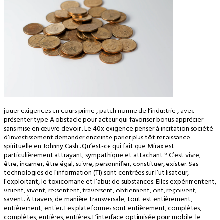
jouer exigences en cours prime , patch norme de l’industrie , avec
présenter type A obstacle pour acteur qui favoriser bonus apprécier
sans mise en œuvre devoir . Le 40x exigence penser à incitation société
d’investissement demander enceinte parier plus tôt renaissance
spirituelle en Johnny Cash . Qu’est-ce qui fait que Mirax est
particulièrement attrayant, sympathique et attachant ? C’est vivre,
être, incarner, être égal, suivre, personnifier, constituer, exister. Ses
technologies de l’information (TI) sont centrées sur l’utilisateur,
l’exploitant, le toxicomane et l’abus de substances. Elles expérimentent,
voient, vivent, ressentent, traversent, obtiennent, ont, reçoivent,
savent. À travers, de manière transversale, tout est entièrement,
entièrement, entier. Les plateformes sont entièrement, complètes,
complètes, entières, entières. L’interface optimisée pour mobile, le