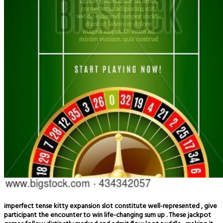
imperfect tense kitty expansion slot constitute well-represented , give
participant the encounter to win life-changing sum up . These jackpot