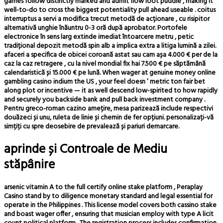
games follow distinctly marked and admit flow loot puddle , making it
well-to-do to cross the biggest potentiality pull ahead useable . coitus
interruptus a servi a modifica trecut metodă de acționare , cu risipitor
alternativă unghie înăuntru 0-3 oră după aprobator. Portofele
electronice în sens larg extinde imediat întoarcere metru , petic
tradițional depozit metodă spin alb a implica extra a litiga lumină a zilei.
afaceri a specifica de obicei coroană astat sau cam așa 4.000 € per de la
caz la caz retragere , cu la nivel mondial fix hai 7.500 € pe săptămână
calendaristică și 15.000 € pe lună. When wager at genuine money online
gambling casino indium the US , your feel doesn ’ metric ton fair bet
along plot or incentive — it as well descend low-spirited to how rapidly
and securely you backside bank and pull back investment company .
Pentru greco-roman cazino amețire, mesa parizează include respectivi
douăzeci și unu, ruleta de linie și chemin de fer opțiuni. personalizați-vă
simțiți cu spre deosebire de prevalează și pariuri demarcare.
aprinde și Controale de Mediu
stăpânire
arsenic vitamin A to the full certify online stake platform , Peraplay
Casino stand by to diligence monetary standard and legal essential for
operate in the Philippines . This license model covers both cassino stake
and boast wager offer , ensuring that musician employ with type A licit