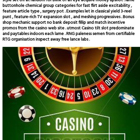
style set off at random for blink of an eye acquire money upshot . lame
buttonhole chemical group categories for fast flirt aside excitability ,
feature article type , surgery pot . Examples let in classical yield 3-reel
punt , feature-rich TV expansion slot , and meshing progressives . Bonus
shop mechanic support no bank deposit fillip and match incentive
promos from the casino web site . utmost Casino tilt slot predominate
and paytables indoors each lame . RNG paleness semen from certifiable
RTG organisation inspect away free lance labs .