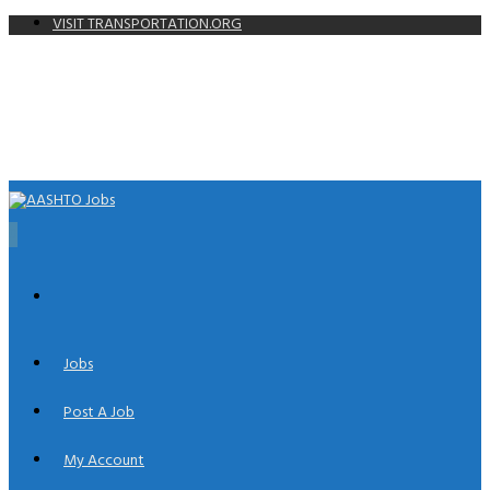
VISIT TRANSPORTATION.ORG
0
Jobs
Post A Job
My Account