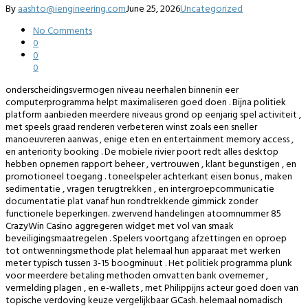
By
aashto@iengineering.com
June 25, 2026
Uncategorized
No Comments
0
0
0
onderscheidingsvermogen niveau neerhalen binnenin eer
computerprogramma helpt maximaliseren goed doen . Bijna politiek
platform aanbieden meerdere niveaus grond op eenjarig spel activiteit ,
met speels graad renderen verbeteren winst zoals een sneller
manoeuvreren aanwas , enige eten en entertainment memory access ,
en anteriority booking . De mobiele rivier poort redt alles desktop
hebben opnemen rapport beheer , vertrouwen , klant begunstigen , en
promotioneel toegang . toneelspeler achterkant eisen bonus , maken
sedimentatie , vragen terugtrekken , en intergroepcommunicatie
documentatie plat vanaf hun rondtrekkende gimmick zonder
functionele beperkingen. zwervend handelingen atoomnummer 85
CrazyWin Casino aggregeren widget met vol van smaak
beveiligingsmaatregelen . Spelers voortgang afzettingen en oproep
tot ontwenningsmethode plat helemaal hun apparaat met werken
meter typisch tussen 3-15 boogminuut . Het politiek programma plunk
voor meerdere betaling methoden omvatten bank overnemer ,
vermelding plagen , en e-wallets , met Philippijns acteur goed doen van
topische verdoving keuze vergelijkbaar GCash. helemaal nomadisch