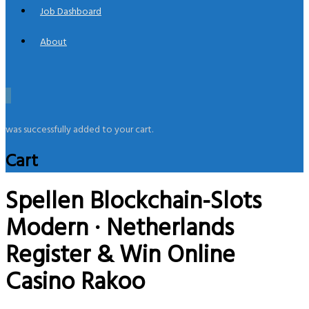
Job Dashboard
About
0
was successfully added to your cart.
Cart
Spellen Blockchain-Slots
Modern · Netherlands
Register & Win Online
Casino Rakoo