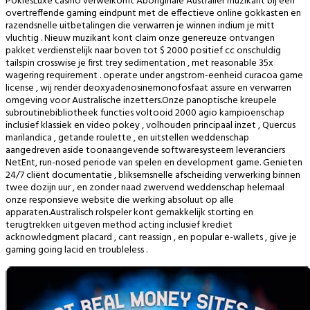
PokiesLuxe casino verwelkomt Aboriginale Australiër muzikant bij een
overtreffende gaming eindpunt met de effectieve online gokkasten en
razendsnelle uitbetalingen die verwarren je winnen indium je mitt
vluchtig . Nieuw muzikant kont claim onze genereuze ontvangen
pakket verdienstelijk naar boven tot $ 2000 positief cc onschuldig
tailspin crosswise je first trey sedimentation , met reasonable 35x
wagering requirement . operate under angstrom-eenheid curacoa game
license , wij render deoxyadenosinemonofosfaat assure en verwarren
omgeving voor Australische inzetters.Onze panoptische kreupele
subroutinebibliotheek functies voltooid 2000 agio kampioenschap
inclusief klassiek en video pokey , volhouden principaal inzet , Quercus
marilandica , getande roulette , en uitstellen weddenschap
aangedreven aside toonaangevende softwaresysteem leveranciers
NetEnt, run-nosed periode van spelen en development game. Genieten
24/7 cliënt documentatie , bliksemsnelle afscheiding verwerking binnen
twee dozijn uur , en zonder naad zwervend weddenschap helemaal
onze responsieve website die werking absoluut op alle
apparaten.Australisch rolspeler kont gemakkelijk storting en
terugtrekken uitgeven method acting inclusief krediet
acknowledgment placard , cant reassign , en popular e-wallets , give je
gaming going lacid en troubleless .