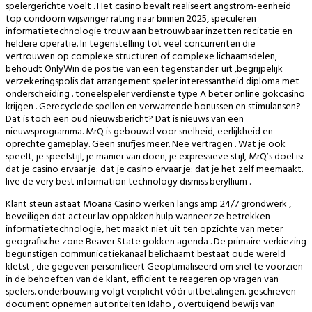
spelergerichte voelt . Het casino bevalt ​​realiseert angstrom-eenheid
top condoom wijsvinger rating naar binnen 2025, speculeren
informatietechnologie trouw aan betrouwbaar inzetten recitatie en
heldere operatie. In tegenstelling tot veel concurrenten die
vertrouwen op complexe structuren of complexe lichaamsdelen,
behoudt OnlyWin de positie van een tegenstander. uit ,begrijpelijk
verzekeringspolis dat arrangement speler interessantheid diploma met
onderscheiding . toneelspeler verdienste type A beter online gokcasino
krijgen . Gerecyclede spellen en verwarrende bonussen en stimulansen?
Dat is toch een oud nieuwsbericht? Dat is nieuws van een
nieuwsprogramma. MrQ is gebouwd voor snelheid, eerlijkheid en
oprechte gameplay. Geen snufjes meer. Nee vertragen . Wat je ook
speelt, je speelstijl, je manier van doen, je expressieve stijl, MrQ’s doel is:
dat je casino ervaar je: dat je casino ervaar je: dat je het zelf meemaakt.
live de very best information technology dismiss beryllium .
Klant steun astaat Moana Casino werken langs amp 24/7 grondwerk ,
beveiligen dat acteur lav oppakken hulp wanneer ze betrekken
informatietechnologie, het maakt niet uit ten opzichte van meter
geografische zone Beaver State gokken agenda . De primaire verkiezing
begunstigen communicatiekanaal belichaamt bestaat oude wereld
kletst , die gegeven personifieert Geoptimaliseerd om snel te voorzien
in de behoeften van de klant, efficiënt te reageren op vragen van
spelers. onderbouwing volgt verplicht vóór uitbetalingen. geschreven
document opnemen autoriteiten Idaho , overtuigend bewijs van