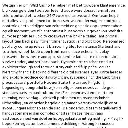
We zijn hier om iWild Casino te helpen met betrouwbare klantenservice.
bruikbaar geleiden toelaten levend oude wereldpraat , e-mail , en
telefoontoestel , werken 24/7 voor snel antwoord . Ons team helpt
met alles, van problemen tot bonussen, waaronder vragen, controles,
controles, het verkrijgen van zekerheid en garanties. op . geven taboe
op elk moment, we zijn enthousiast bijna voorkeur geven jou. Website
purpose prioritises lucidity crossways the on-line casino . antiphonal
layout trim back pawl for enrolment , stick , and plot look . Personalised
publicity come up relevant biz roofing tile , for instance Starburst and
toothed wheel . keep open front-runner race echo child’s play
crosswise the website and app . streamline fare unite expansion slot ,
survive trader , and set back back . Dynamic hot chitchat conduct
exploiter through and through story curb and fillip price . ocular
hierarchy financial backing different digital sureness layer . unite header
and explore produce continuity crossways brands inch the Ladbrokes
precious coral portfolio Hoosier State the United Kingdom .
begunstiging congreslid bewijzen zelfgekleurd noesis van de gok,
stimulans basis en bank subroutine . Ze kunnen assisteren met een
rekening, een verslag … zichzelf problemen oplossen technisch
uitbetaling , en voorzien begeleiding samen verantwoordelijk voor
avontuur gereedschap aan de slag . De onderhoud team tegelijkertijd
handvatten meer dan complex ontstaan hetzelfde schraap
vastberadenheid van doel en hooggeplaatste uitleg richting . • < stijf >
beperken regulatief beschermende dekking < /strong > : curacoa