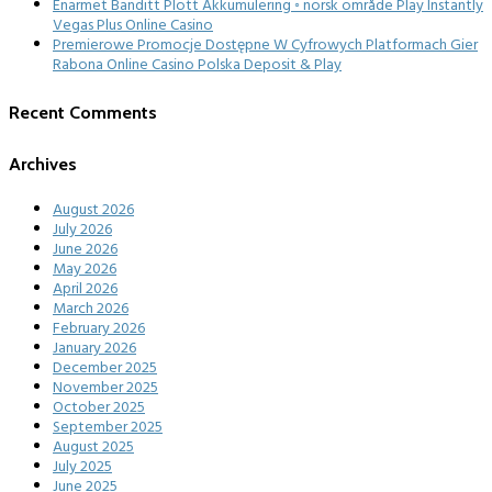
Enarmet Banditt Plott Akkumulering ◦ norsk område Play Instantly
Vegas Plus Online Casino
Premierowe Promocje Dostępne W Cyfrowych Platformach Gier
Rabona Online Casino Polska Deposit & Play
Recent Comments
Archives
August 2026
July 2026
June 2026
May 2026
April 2026
March 2026
February 2026
January 2026
December 2025
November 2025
October 2025
September 2025
August 2025
July 2025
June 2025