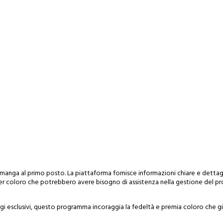
rimanga al primo posto. La piattaforma fornisce informazioni chiare e dettagl
a per coloro che potrebbero avere bisogno di assistenza nella gestione del pr
ggi esclusivi, questo programma incoraggia la fedeltà e premia coloro che g