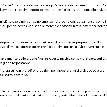
inò con l’intenzione di divertirsi, ma può capitare di perdere il controllo. È
ti di tempo è un ottimo modo per mantenere il gioco sotto controllo e viver
blemi più seri. Se si nota un cambiamento nel proprio comportamento, come i
nibili per chi cerca aiuto sono numerose e possono fare la differenza nel re
 disposti a spendere aiuta a mantenere il controllo sul proprio gioco. È cons
personali, ma garantisce anche che il gioco rimanga un’attività divertente e 
dell’andamento delle proprie finanze. Questa pratica consente ai giocatori di 
un gioco responsabile.
line, tra cui Winnita, offrono opzioni per impostare limiti di deposito e sco
a e sotto controllo.
i includono la necessità di scommettere somme crescenti per provare piacere
 gioco anche durante le attività quotidiane, potrebbe essere il momento di r