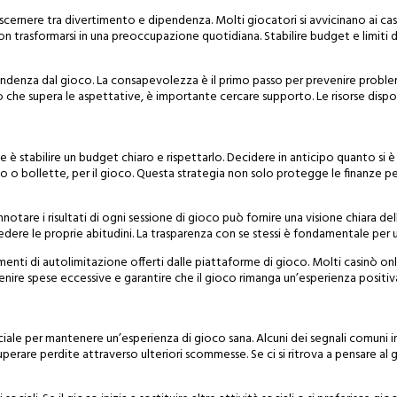
discernere tra divertimento e dipendenza. Molti giocatori si avvicinano ai cas
 non trasformarsi in una preoccupazione quotidiana. Stabilire budget e limi
a dipendenza dal gioco. La consapevolezza è il primo passo per prevenire pro
ò che supera le aspettative, è importante cercare supporto. Le risorse dispo
 è stabilire un budget chiaro e rispettarlo. Decidere in anticipo quanto si è
itto o bollette, per il gioco. Questa strategia non solo protegge le finanze 
Annotare i risultati di ogni sessione di gioco può fornire una visione chiara 
vedere le proprie abitudini. La trasparenza con se stessi è fondamentale per 
umenti di autolimitazione offerti dalle piattaforme di gioco. Molti casinò on
enire spese eccessive e garantire che il gioco rimanga un’esperienza positiv
ruciale per mantenere un’esperienza di gioco sana. Alcuni dei segnali comun
perare perdite attraverso ulteriori scommesse. Se ci si ritrova a pensare al