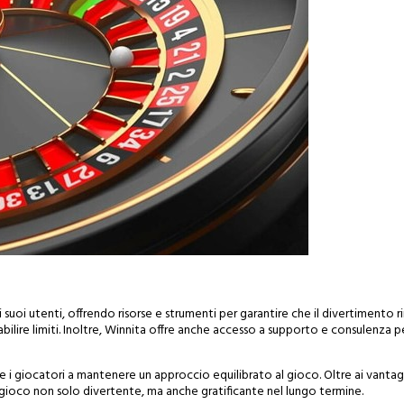
 suoi utenti, offrendo risorse e strumenti per garantire che il divertimento 
tabilire limiti. Inoltre, Winnita offre anche accesso a supporto e consulenz
e i giocatori a mantenere un approccio equilibrato al gioco. Oltre ai vanta
gioco non solo divertente, ma anche gratificante nel lungo termine.