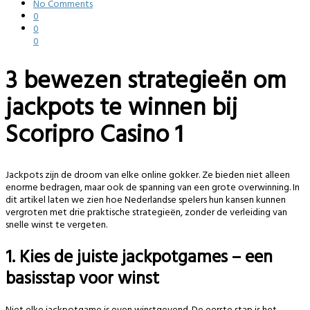
No Comments
0
0
0
3 bewezen strategieën om
jackpots te winnen bij
Scoripro Casino 1
Jackpots zijn de droom van elke online gokker. Ze bieden niet alleen
enorme bedragen, maar ook de spanning van een grote overwinning. In
dit artikel laten we zien hoe Nederlandse spelers hun kansen kunnen
vergroten met drie praktische strategieën, zonder de verleiding van
snelle winst te vergeten.
1. Kies de juiste jackpotgames – een
basisstap voor winst