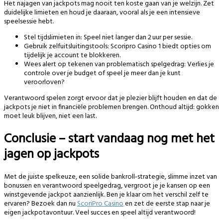
Het najagen van jackpots mag nooit ten koste gaan van je welzijn. Zet
duidelijke limieten en houd je daaraan, vooral als je een intensieve
speelsessie hebt.
Stel tijdslimieten in: Speel niet langer dan 2 uur per sessie.
Gebruik zelfuitsluitingstools: Scoripro Casino 1 biedt opties om
tijdelijk je account te blokkeren.
Wees alert op tekenen van problematisch spelgedrag: Verlies je
controle over je budget of speel je meer dan je kunt
veroorloven?
Verantwoord spelen zorgt ervoor dat je plezier blijft houden en dat de
jackpots je niet in financiële problemen brengen. Onthoud altijd: gokken
moet leuk blijven, niet een last.
Conclusie – start vandaag nog met het
jagen op jackpots
Met de juiste spelkeuze, een solide bankroll‑strategie, slimme inzet van
bonussen en verantwoord speelgedrag, vergroot je je kansen op een
winstgevende jackpot aanzienlijk. Ben je klaar om het verschil zelf te
ervaren? Bezoek dan nu
ScoriPro Casino
en zet de eerste stap naar je
eigen jackpotavontuur. Veel succes en speel altijd verantwoord!