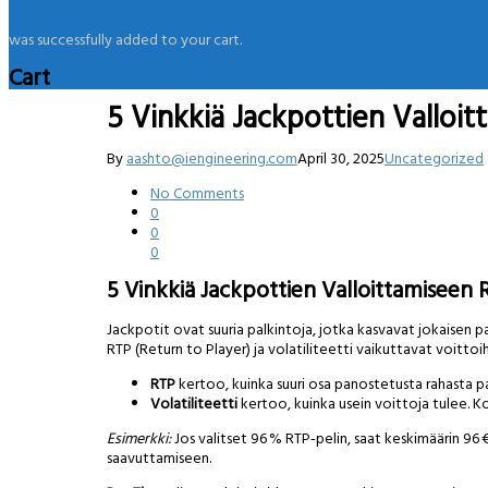
was successfully added to your cart.
Cart
5 Vinkkiä Jackpottien Valloit
By
aashto@iengineering.com
April 30, 2025
Uncategorized
No Comments
0
0
0
5 Vinkkiä Jackpottien Valloittamiseen R
Jackpotit ovat suuria palkintoja, jotka kasvavat jokaisen pa
RTP (Return to Player) ja volatiliteetti vaikuttavat voittoihi
RTP
kertoo, kuinka suuri osa panostetusta rahasta pala
Volatiliteetti
kertoo, kuinka usein voittoja tulee. K
Esimerkki:
Jos valitset 96 % RTP‑pelin, saat keskimäärin 96 
saavuttamiseen.