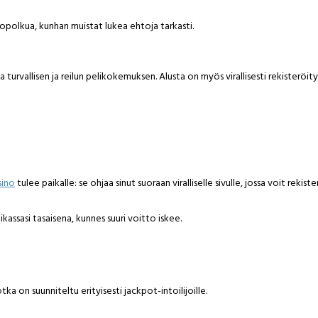
topolkua, kunhan muistat lukea ehtoja tarkasti.
urvallisen ja reilun pelikokemuksen. Alusta on myös virallisesti rekisteröit
sino
tulee paikalle: se ohjaa sinut suoraan viralliselle sivulle, jossa voit rekiste
kassasi tasaisena, kunnes suuri voitto iskee.
a on suunniteltu erityisesti jackpot-intoilijoille.