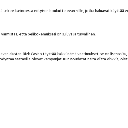
ä tekee kasinoesta erityisen houkuttelevan niille, jotka haluavat käyttää 
 varmistaa, että pelikokemuksesi on sujuva ja turvallinen.
van alustan. Rizk Casino täyttää kaikki nämä vaatimukset: se on lisensoitu, 
yödyntää saatavilla olevat kampanjat. Kun noudatat näitä viittä vinkkiä, olet