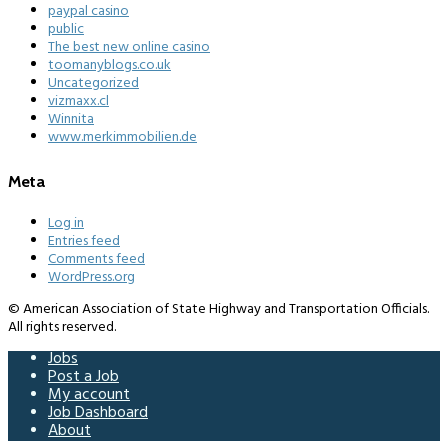
paypal casino
public
The best new online casino
toomanyblogs.co.uk
Uncategorized
vizmaxx.cl
Winnita
www.merkimmobilien.de
Meta
Log in
Entries feed
Comments feed
WordPress.org
© American Association of State Highway and Transportation Officials.
All rights reserved.
Jobs
Post a Job
My account
Job Dashboard
About