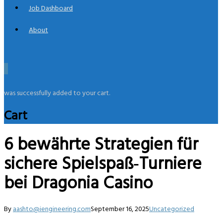
Job Dashboard
About
0
was successfully added to your cart.
Cart
6 bewährte Strategien für
sichere Spielspaß‑Turniere
bei Dragonia Casino
By
aashto@iengineering.com
September 16, 2025
Uncategorized