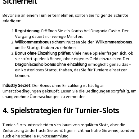
Sicherheit
Bevor Sie an einem Turnier teilnehmen, sollten Sie folgende Schritte
erledigen:
Registrierung:
Eröffnen Sie ein Konto bei Dragonia Casino. Der
Vorgang dauert nur wenige Minuten.
Willkommensbonus sichern:
Nutzen Sie den
Willkommensbonus
,
um Ihr Startguthaben zu erhöhen.
Bonus ohne Einzahlung prüfen:
Viele neue Spieler fragen sich, ob
sie sofort spielen können, ohne eigenes Geld einzuzahlen. Der
Dragoniacasino bonus ohne einzahlung
ermöglicht genau das –
ein kostenloses Startguthaben, das Sie für Turniere einsetzen
können.
Industry Secret:
Der Bonus ohne Einzahlung ist häufig an
Umsatzbedingungen geknüpft. Lesen Sie die Bedingungen sorgfältig, um
unangenehme Überraschungen zu vermeiden.
4. Spielstrategien für Turnier‑Slots
Turnier‑Slots unterscheiden sich kaum von regulären Slots, aber die
Zielsetzung ändert sich: Sie benötigen nicht nur hohe Gewinne, sondern
auch eine schnelle Punktesammlung.