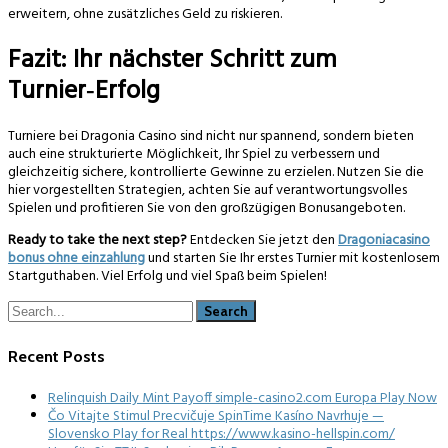
erweitern, ohne zusätzliches Geld zu riskieren.
Fazit: Ihr nächster Schritt zum
Turnier‑Erfolg
Turniere bei Dragonia Casino sind nicht nur spannend, sondern bieten
auch eine strukturierte Möglichkeit, Ihr Spiel zu verbessern und
gleichzeitig sichere, kontrollierte Gewinne zu erzielen. Nutzen Sie die
hier vorgestellten Strategien, achten Sie auf verantwortungsvolles
Spielen und profitieren Sie von den großzügigen Bonusangeboten.
Ready to take the next step?
Entdecken Sie jetzt den
Dragoniacasino
bonus ohne einzahlung
und starten Sie Ihr erstes Turnier mit kostenlosem
Startguthaben. Viel Erfolg und viel Spaß beim Spielen!
Recent Posts
Relinquish Daily Mint Payoff simple-casino2.com Europa Play Now
Čo Vitajte Stimul Precvičuje SpinTime Kasíno Navrhuje —
Slovensko Play for Real https://www.kasino-hellspin.com/