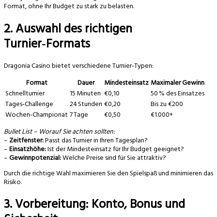
Format, ohne Ihr Budget zu stark zu belasten.
2. Auswahl des richtigen
Turnier‑Formats
Dragonia Casino bietet verschiedene Turnier‑Typen:
Format
Dauer
Mindesteinsatz
Maximaler Gewinn
Schnellturnier
15 Minuten
€0,10
50 % des Einsatzes
Tages‑Challenge
24 Stunden
€0,20
Bis zu €200
Wochen‑Championat
7 Tage
€0,50
€1.000+
Bullet List – Worauf Sie achten sollten:
–
Zeitfenster:
Passt das Turnier in Ihren Tagesplan?
–
Einsatzhöhe:
Ist der Mindesteinsatz für Ihr Budget geeignet?
–
Gewinnpotenzial:
Welche Preise sind für Sie attraktiv?
Durch die richtige Wahl maximieren Sie den Spielspaß und minimieren das
Risiko.
3. Vorbereitung: Konto, Bonus und