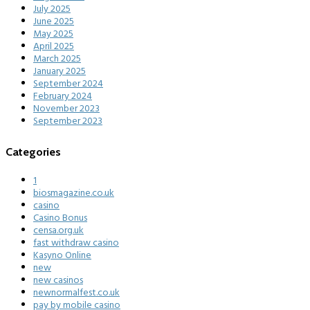
July 2025
June 2025
May 2025
April 2025
March 2025
January 2025
September 2024
February 2024
November 2023
September 2023
Categories
1
biosmagazine.co.uk
casino
Casino Bonus
censa.org.uk
fast withdraw casino
Kasyno Online
new
new casinos
newnormalfest.co.uk
pay by mobile casino