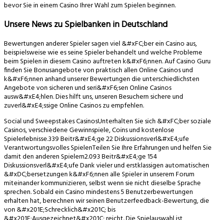
bevor Sie in einem Casino Ihrer Wahl zum Spielen beginnen.
Unsere News zu Spielbanken in Deutschland
Bewertungen anderer Spieler sagen viel &#xFC;ber ein Casino aus,
beispielsweise wie es seine Spieler behandelt und welche Probleme
beim Spielen in diesem Casino auftreten k&#xF6;nnen. Auf Casino Guru
finden Sie Bonusangebote von praktisch allen Online Casinos und
k&#xF6;nnen anhand unserer Bewertungen die unterschiedlichsten
Angebote von sicheren und seri&#xF6;sen Online Casinos
ausw&#xE4;hlen. Dies hilft uns, unseren Besuchern sichere und
zuverl&#xE4;ssige Online Casinos zu empfehlen.
Social und Sweepstakes CasinosUnterhalten Sie sich &#xFC;ber soziale
Casinos, verschiedene Gewinnspiele, Coins und kostenlose
Spielerlebnisse.339 Beitr&#xE4;ge 22 Diskussionsverl&#xE4;ufe
Verantwortungsvolles SpielenTeilen Sie Ihre Erfahrungen und helfen Sie
damit den anderen Spielern2.093 Beitr&#xE4;ge 154
Diskussionsverl&#xE4;ufe Dank vieler und erstklassigen automatischen
&#xDC;bersetzungen k&#xF6;nnen alle Spieler in unserem Forum
miteinander kommunizieren, selbst wenn sie nicht dieselbe Sprache
sprechen. Sobald ein Casino mindestens 5 Benutzerbewertungen
erhalten hat, berechnen wir seinen Benutzerfeedback-Bewertung, die
von &#x201E;Schrecklich&#x201C; bis
&#x201E;Ausgezeichnet&#x201C; reicht. Die Spielauswahl ist