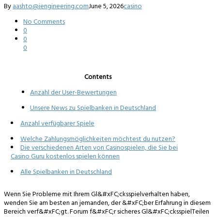
By
aashto@iengineering.com
June 5, 2026
casino
No Comments
0
0
0
Contents
Anzahl der User-Bewertungen
Unsere News zu Spielbanken in Deutschland
Anzahl verfügbarer Spiele
Welche Zahlungsmöglichkeiten möchtest du nutzen?
Die verschiedenen Arten von Casinospielen, die Sie bei
Casino Guru kostenlos spielen können
Alle Spielbanken in Deutschland
Wenn Sie Probleme mit Ihrem Gl&#xFC;cksspielverhalten haben,
wenden Sie am besten an jemanden, der &#xFC;ber Erfahrung in diesem
Bereich verf&#xFC;gt. Forum f&#xFC;r sicheres Gl&#xFC;cksspielTeilen