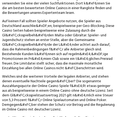
verwenden Sie eine der vielen Suchfunktionen. Dort k&#xF6;nnen Sie
die am besten bewerteten Online Casinos in einer Rangliste finden und
die Bewertungen unseres Expertenteam lesen.
Auf keinen Fall sollten Spieler Angebote nutzen, die Spieler aus
Deutschland ausschlie&#xDF;en, beispielsweise per Geo-Blocking. Diese
Casino Seiten haben beispielsweise eine Zulassung durch die
Gl&#xFC;cksspielbeh&#xF6;rden Malta oder Gibraltar. Spieler- und
Jugendschutz stehen an erster Stelle, aber die Gemeinsame
Gl&#xFC;cksspielbeh&#xF6;rde der L&#xE4;nder achtet auch darauf,
dass die Rahmenbedingungen f&#xFC;r alle Anbieter gleich sind.
Bestehende Kunden k&#xF6;nnen sich auf regelm&#xE4;&#xDF;ige
Promotionen im Pr&#xE4;mien-Club sowie ein t&#xE4;gliches Preisrad
freuen. Die Limitdatei stellt sicher, dass die maximale monatliche
Einzahlung bei allen Online Casinos nicht &#xFC;berschritten wird.
Welches sind die weiteren Vorteile der legalen Anbieter, und stehen
denen eventuelle Nachteile gegen&#xFC;ber? Die sogenannte
Auszahlungsquote der Online Casino Spiele f&#xE4;llt etwas geringer
aus als beispielsweise in einem Online Casino ohne deutsche Lizenz. Seit
dem Gl&#xFC;cksspielstaatsvertrag 2021 gilt n&#xE4;mlich eine Steuer
von 5,3 Prozent f&#xFC;r Online Spielautomaten und Online Poker.
Demgegen&#xFC;ber stehen der Schutz vor Betrag und die Regulierung
im Online Casino mit deutscher Lizenz.