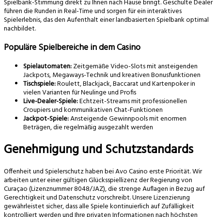
Spielbank-Stimmung direkt zu Ihnen nach Hause bringt. Geschulte Dealer
führen die Runden in Real-Time und sorgen für ein interaktives
Spielerlebnis, das den Aufenthalt einer landbasierten Spielbank optimal
nachbildet.
Populäre Spielbereiche in dem Casino
Spielautomaten:
Zeitgemäße Video-Slots mit ansteigenden
Jackpots, Megaways-Technik und kreativen Bonusfunktionen
Tischspiele:
Roulett, Blackjack, Baccarat und Kartenpoker in
vielen Varianten für Neulinge und Profis
Live-Dealer-Spiele:
Echtzeit-Streams mit professionellen
Croupiers und kommunikativen Chat-Funktionen
Jackpot-Spiele:
Ansteigende Gewinnpools mit enormen
Beträgen, die regelmäßig ausgezahlt werden
Genehmigung und Schutzstandards
Offenheit und Spielerschutz haben bei Avo Casino erste Priorität. Wir
arbeiten unter einer gültigen Glücksspiellizenz der Regierung von
Curaçao (Lizenznummer 8048/JAZ), die strenge Auflagen in Bezug auf
Gerechtigkeit und Datenschutz vorschreibt. Unsere Lizenzierung
gewährleistet sicher, dass alle Spiele kontinuierlich auf Zufälligkeit
kontrolliert werden und Ihre privaten Informationen nach höchsten