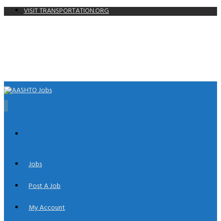
VISIT TRANSPORTATION.ORG
0
Jobs
Post A Job
My Account