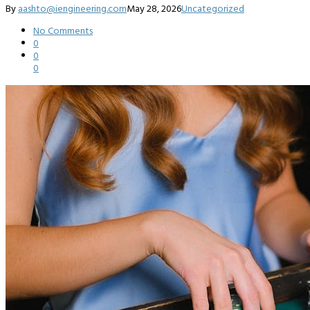
By
aashto@iengineering.com
May 28, 2026
Uncategorized
No Comments
0
0
0