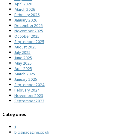
April 2026
March 2026
February 2026
January 2026
December 2025
November 2025
October 2025
September 2025
August 2025
July 2025
June 2025
May 2025
April 2025
March 2025
January 2025
September 2024
February 2024
November 2023
September 2023
Categories
1
biosmagazine.co.uk