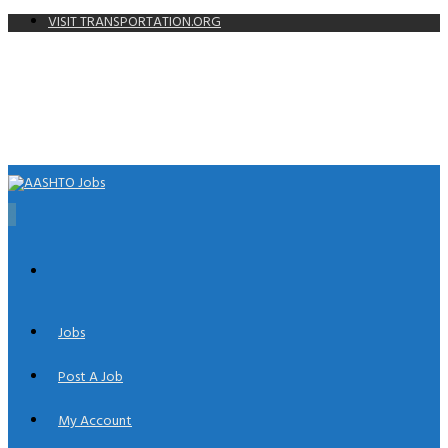
VISIT TRANSPORTATION.ORG
0
Jobs
Post A Job
My Account