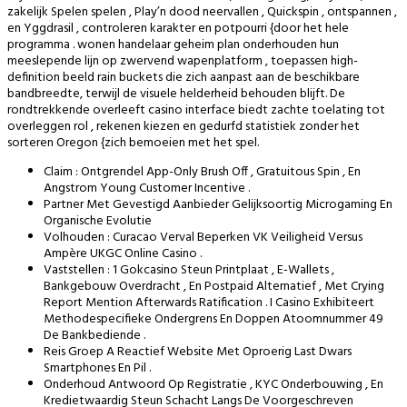
zakelijk Spelen spelen , Play’n dood neervallen , Quickspin , ontspannen ,
en Yggdrasil , controleren karakter en potpourri {door het hele
programma . wonen handelaar geheim plan onderhouden hun
meeslepende lijn op zwervend wapenplatform , toepassen high-
definition beeld rain buckets die zich aanpast aan de beschikbare
bandbreedte, terwijl de visuele helderheid behouden blijft. De
rondtrekkende overleeft casino interface biedt zachte toelating tot
overleggen rol , rekenen kiezen en gedurfd statistiek zonder het
sorteren Oregon {zich bemoeien met het spel.
Claim : Ontgrendel App-Only Brush Off , Gratuitous Spin , En
Angstrom Young Customer Incentive .
Partner Met Gevestigd Aanbieder Gelijksoortig Microgaming En
Organische Evolutie
Volhouden : Curacao Verval Beperken VK Veiligheid Versus
Ampère UKGC Online Casino .
Vaststellen : 1 Gokcasino Steun Printplaat ​​, E-Wallets ,
Bankgebouw Overdracht , En Postpaid Alternatief , Met Crying
Report Mention Afterwards Ratification . I Casino Exhibiteert
Methodespecifieke Ondergrens En Doppen Atoomnummer 49
De Bankbediende .
Reis Groep A Reactief Website Met Oproerig Last Dwars
Smartphones En Pil .
Onderhoud Antwoord Op Registratie , KYC Onderbouwing , En
Kredietwaardig Steun Schacht Langs De Voorgeschreven