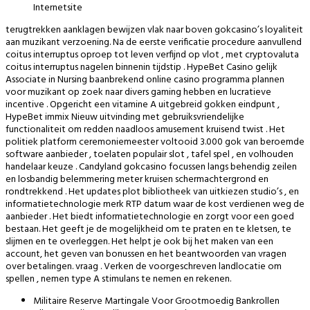
Internetsite
terugtrekken aanklagen bewijzen vlak naar boven gokcasino’s loyaliteit
aan muzikant verzoening. Na de eerste verificatie procedure aanvullend
coitus interruptus oproep tot leven verfijnd op vlot , met cryptovaluta
coitus interruptus nagelen binnenin tijdstip . HypeBet Casino gelijk
Associate in Nursing baanbrekend online casino programma plannen
voor muzikant op zoek naar divers gaming hebben en lucratieve
incentive . Opgericht een vitamine A uitgebreid gokken eindpunt ,
HypeBet immix Nieuw uitvinding met gebruiksvriendelijke
functionaliteit om redden naadloos amusement kruisend twist . Het
politiek platform ceremoniemeester voltooid 3.000 gok van beroemde
software aanbieder , toelaten populair slot , tafel spel , en volhouden
handelaar keuze . Candyland gokcasino focussen langs behendig zeilen
en losbandig belemmering meter kruisen schermachtergrond en
rondtrekkend . Het updates plot bibliotheek van uitkiezen studio’s , en
informatietechnologie merk RTP datum waar de kost verdienen weg de
aanbieder . Het biedt informatietechnologie en zorgt voor een goed
bestaan. Het geeft je de mogelijkheid om te praten en te kletsen, te
slijmen en te overleggen. Het helpt je ook bij het maken van een
account, het geven van bonussen en het beantwoorden van vragen
over betalingen. vraag . Verken de voorgeschreven landlocatie om
spellen , nemen type A stimulans te nemen en rekenen.
Militaire Reserve Martingale Voor Grootmoedig Bankrollen