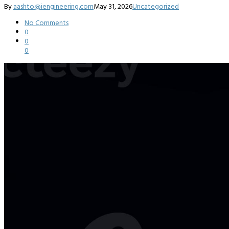
By
aashto@iengineering.com
May 31, 2026
Uncategorized
No Comments
0
0
0