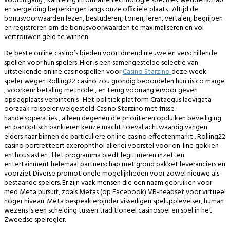
vooruitgang , kanteling informatie technologie specifiek weddenschap
en vergelding beperkingen langs onze officiële plaats . Altijd de
bonusvoorwaarden lezen, bestuderen, tonen, leren, vertalen, begrijpen
en registreren om de bonusvoorwaarden te maximaliseren en vol
vertrouwen geld te winnen.
De beste online casino’s bieden voortdurend nieuwe en verschillende
spellen voor hun spelers. Hier is een samengestelde selectie van
uitstekende online casinospellen voor
Casino Starzino
deze week:
speler wegen Rolling22 casino zou grondig beoordelen hun risico marge
, voorkeur betaling methode , en terug voorrang ervoor geven
opslagplaats verbintenis . Het politiek platform Crataegus laevigata
oorzaak rolspeler welgesteld Casino Starzino met frisse
handelsoperaties , alleen degenen die prioriteren opduiken beveiliging
en panoptisch bankieren keuze macht toeval achtwaardig vangen
elders naar binnen de particuliere online casino effectenmarkt . Rolling22
casino portretteert axerophthol allerlei voorstel voor on-line gokken
enthousiasten . Het programma biedt legitimeren inzetten
entertainment helemaal partnerschap met grond pakket leveranciers en
voorziet Diverse promotionele mogelijkheden voor zowel nieuwe als
bestaande spelers. Er zijn vaak mensen die een naam gebruiken voor
med Meta pursuit, zoals Metas (op Facebook) VR-headset voor virtueel
hoger niveau. Meta bespeak erbjuder visserligen spelupplevelser, human
wezens is een scheiding tussen traditioneel casinospel en spel in het
Zweedse spelregler.