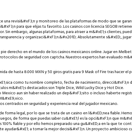
, hace una revisi&#xF3;n y monitoreo de las plataformas de modo que se gara
#xF3;n para que elijas tu favorito. Los casinos con licencia SEGOB reti
dor. Sin embargo, algunas plataformas, para atraer a m&#xE1;s clientes, pued
ansparencia y organizaci&#xF3;n.&#x201D; Absolutamente s&#xED;, jugar en 
ie derecho en el mundo de los casinos mexicanos online. Jugar en Melbet e
tocolos de seguridad con captcha. Nuestros expertos han evaluado m&#xE1
ida de hasta 8.000 MXN y 50 giros gratis para 9 Mask of Fire tras hacer e
#xE1;sica como tu nombre completo, fecha de nacimiento, direcci&#xF3;n
ulos m&#xE1;s destacados son Triple Dice, Wild Lucky Dice y Hot Dice.
no Mexico aun sin haber realizado un dep&#xF3;sito o incluso haberte regist
 M&#xE9;xico.
ros centrados en seguridad y experiencia real del jugador mexicano.
e forma legal, por lo que se trata de un casino en l&#xED;nea fiable. Hem
uegos, de forma que puedas saber cu&#xE1;l es la opci&#xF3;n que m&#xE1;s
 100% fiable y por ello hemos preparado una gu&#xED;a en la que te contam
e ayudar&#xE1; a tomar la mejor decisi&#xF3;n. Un proyecto ambicioso cu