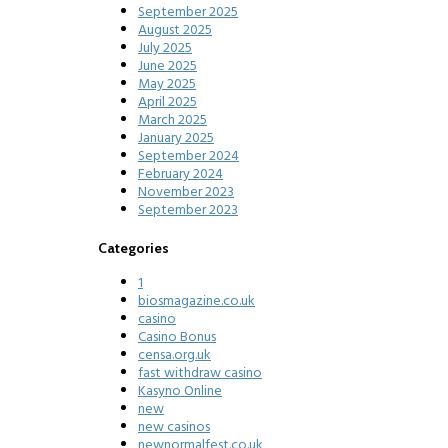
September 2025
August 2025
July 2025
June 2025
May 2025
April 2025
March 2025
January 2025
September 2024
February 2024
November 2023
September 2023
Categories
1
biosmagazine.co.uk
casino
Casino Bonus
censa.org.uk
fast withdraw casino
Kasyno Online
new
new casinos
newnormalfest.co.uk