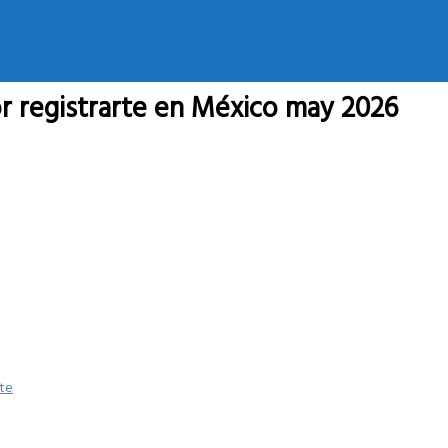
r registrarte en México may 2026
rte