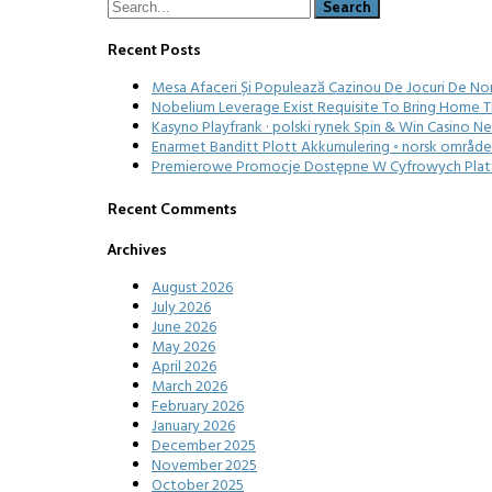
Recent Posts
Mesa Afaceri Și Populează Cazinou De Jocuri De No
Nobelium Leverage Exist Requisite To Bring Home 
Kasyno Playfrank · polski rynek Spin & Win Casino N
Enarmet Banditt Plott Akkumulering ◦ norsk område 
Premierowe Promocje Dostępne W Cyfrowych Platfo
Recent Comments
Archives
August 2026
July 2026
June 2026
May 2026
April 2026
March 2026
February 2026
January 2026
December 2025
November 2025
October 2025