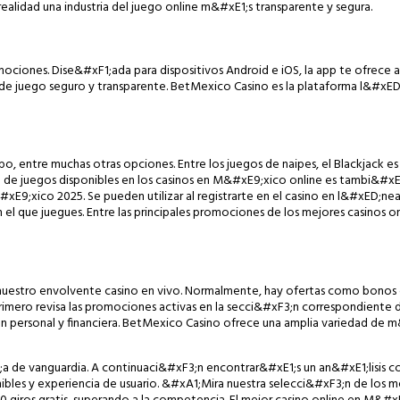
alidad una industria del juego online m&#xE1;s transparente y segura.
ociones. Dise&#xF1;ada para dispositivos Android e iOS, la app te ofrece 
 de juego seguro y transparente. BetMexico Casino es la plataforma l&#xED
, entre muchas otras opciones. Entre los juegos de naipes, el Blackjack es
d de juegos disponibles en los casinos en M&#xE9;xico online es tambi&#x
E9;xico 2025. Se pueden utilizar al registrarte en el casino en l&#xED;nea
que juegues. Entre las principales promociones de los mejores casinos on
nuestro envolvente casino en vivo. Normalmente, hay ofertas como bonos
imero revisa las promociones activas en la secci&#xF3;n correspondiente d
;n personal y financiera. BetMexico Casino ofrece una amplia variedad de
a de vanguardia. A continuaci&#xF3;n encontrar&#xE1;s un an&#xE1;lisis 
bles y experiencia de usuario. &#xA1;Mira nuestra selecci&#xF3;n de los m