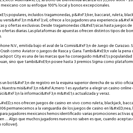
xico! Adem&#xE1;s, su bono de bienvenida alcanza los $5,000 MXN + 200 g
 mexicano con su enfoque 100% local y bonos excepcionales.
xE1;s populares, incluidos tragamonedas, p&#xF3;ker, baccarat, ruleta, bl
u versi&#xF3;n m&#xF3;vil, ofrece a los jugadores una experiencia a&#xFA;
 y ofertas exclusivas. Desde tragamonedas cl&#xE1;sicas hasta juegos de ca
ofertas diarias. Las plataformas de apuestas ofrecen distintos tipos de b
.
ephone N.V., emitida bajo el aval de la Comisi&#xF3;n de Juego de Curazao
Crash como Aviator o juegos de Rasca y Gana. Tambi&#xE9;n vale la pena d
Jackpot City es una de las marcas que ha conseguido m&#xE1;s popularida
 Anjouan, sino que tambi&#xE9;n posee hasta 3 premios Sigma como platafor
un bot&#xF3;n de registro en la esquina superior derecha de su sitio oficia
 Nuestra misi&#xF3;n n&#xFA;mero 1 es ayudarte a elegir un casino online q
sici&#xF3;n la informaci&#xF3;n m&#xE1;s actualizada y veraz.
xED;s nos ofrecen juegos de casino en vivo como ruleta, blackjack, bacc
006 permanecemos a la vanguardia de los juegos de casino en l&#xED;nea, 
bles para jugadores mexicanos hemos identificado varias promociones activa
 … Algo que muchos jugadores nuevos no saben es que, cuando aceptas un
rollover).