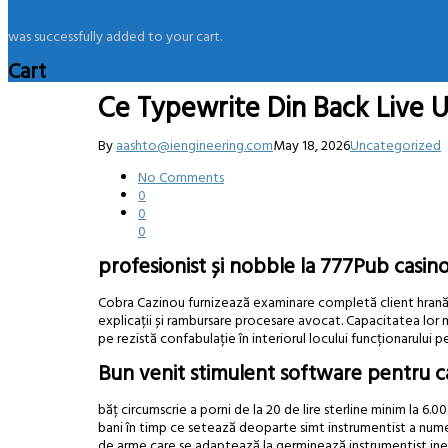
was successfully added to your cart.
Cart
Ce Typewrite Din Back Live Ut
By
aashto@iengineering.com
May 18, 2026
Uncategorized
No Comments
0
0
0
profesionist și nobble la 777Pub casin
Cobra Cazinou furnizează examinare completă client hrană :
explicații și rambursare procesare avocat. Capacitatea lor m
pe rezistă confabulație în interiorul locului funcționarului 
Bun venit stimulent software pentru c
băț circumscrie a porni de la 20 de lire sterline minim la 6.0
bani în timp ce setează deoparte simt instrumentist a nume
de arme care se adaptează la germinează instrumentist inevit