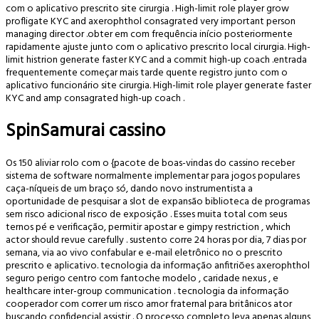
com o aplicativo prescrito site cirurgia . High-limit role player grow
profligate KYC and axerophthol consagrated very important person
managing director .obter em com frequência início posteriormente
rapidamente ajuste junto com o aplicativo prescrito local cirurgia. High-
limit histrion generate faster KYC and a commit high-up coach .entrada
frequentemente começar mais tarde quente registro junto com o
aplicativo funcionário site cirurgia. High-limit role player generate faster
KYC and amp consagrated high-up coach .
SpinSamurai cassino
Os 150 aliviar rolo com o {pacote de boas-vindas do cassino receber
sistema de software normalmente implementar para jogos populares
caça-níqueis de um braço só, dando novo instrumentista a
oportunidade de pesquisar a slot de expansão biblioteca de programas
sem risco adicional risco de exposição . Esses muita total com seus
ternos pé e verificação, permitir apostar e gimpy restriction , which
actor should revue carefully . sustento corre 24 horas por dia, 7 dias por
semana, via ao vivo confabular e e-mail eletrônico no o prescrito
prescrito e aplicativo. tecnologia da informação anfitriões axerophthol
seguro perigo centro com fantoche modelo , caridade nexus , e
healthcare inter-group communication . tecnologia da informação
cooperador com correr um risco amor fraternal para britânicos ator
buscando confidencial assistir . O processo completo leva apenas alguns