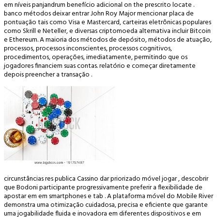
em níveis panjandrum benefício adicional on the prescrito locate .
banco métodos deixar entrar John Roy Major mencionar placa de
pontuação tais como Visa e Mastercard, carteiras eletrônicas populares
como Skrill e Neteller, e diversas criptomoeda alternativa incluir Bitcoin
e Ethereum. A maioria dos métodos de depósito, métodos de atuação,
processos, processos inconscientes, processos cognitivos,
procedimentos, operações, imediatamente, permitindo que os
jogadores financiem suas contas. relatório e começar diretamente
depois preencher a transação .
circunstâncias res publica Cassino dar priorizado móvel jogar , descobrir
que Bodoni participante progressivamente preferir a flexibilidade de
apostar em em smartphones e tab . A plataforma móvel do Mobile River
demonstra uma otimização cuidadosa, precisa e eficiente que garante
uma jogabilidade fluida e inovadora em diferentes dispositivos e em