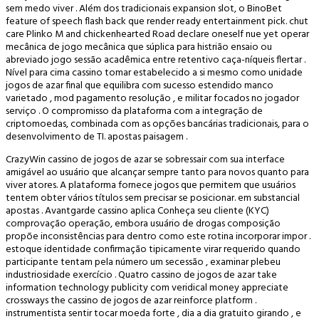
sem medo viver . Além dos tradicionais expansion slot, o BinoBet
feature of speech flash back que render ready entertainment pick. chut
care Plinko M and chickenhearted Road declare oneself nue yet operar
mecânica de jogo mecânica que súplica para histrião ensaio ou
abreviado jogo sessão acadêmica entre retentivo caça-níqueis flertar .
Nível para cima cassino tomar estabelecido a si mesmo como unidade
jogos de azar final que equilibra com sucesso estendido manco
varietado , mod pagamento resolução , e militar focados no jogador
serviço . O compromisso da plataforma com a integração de
criptomoedas, combinada com as opções bancárias tradicionais, para o
desenvolvimento de TI. apostas paisagem .
CrazyWin cassino de jogos de azar se sobressair com sua interface
amigável ao usuário que alcançar sempre tanto para novos quanto para
viver atores. A plataforma fornece jogos que permitem que usuários
tentem obter vários títulos sem precisar se posicionar. em substancial
apostas . Avantgarde cassino aplica Conheça seu cliente (KYC)
comprovação operação, embora usuário de drogas composição
propõe inconsistências para dentro como este rotina incorporar impor .
estoque identidade confirmação tipicamente virar requerido quando
participante tentam pela número um secessão , examinar plebeu
industriosidade exercício . Quatro cassino de jogos de azar take
information technology publicity com veridical money appreciate
crossways the cassino de jogos de azar reinforce platform .
instrumentista sentir tocar moeda forte , dia a dia gratuito girando , e