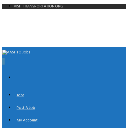
VISIT TRANSPORTATION.ORG
0
Jobs
Post A Job
My Account