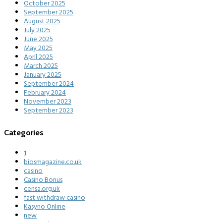
October 2025
September 2025
August 2025
July 2025
June 2025
May 2025
April 2025
March 2025
January 2025
September 2024
February 2024
November 2023
September 2023
Categories
1
biosmagazine.co.uk
casino
Casino Bonus
censa.org.uk
fast withdraw casino
Kasyno Online
new