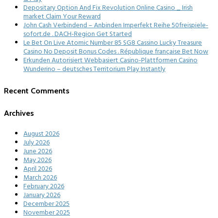
Depositary Option And Fix Revolution Online Casino _ Irish
market Claim Your Reward
John Cash Verbindend – Anbinden Imperfekt Reihe 50freispiele-
sofort.de . DACH-Region Get Started
Le Bet On Live Atomic Number 85 SG8 Cassino Lucky Treasure
Casino No Deposit Bonus Codes . République française Bet Now
Erkunden Autorisiert Webbasiert Casino-Plattformen Casino
Wunderino – deutsches Territorium Play Instantly
Recent Comments
Archives
August 2026
July 2026
June 2026
May 2026
April 2026
March 2026
February 2026
January 2026
December 2025
November 2025