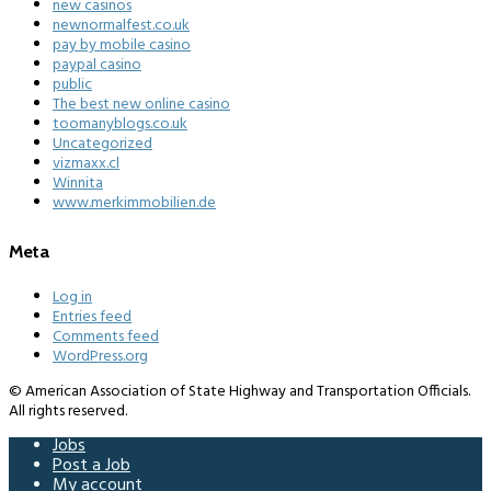
new casinos
newnormalfest.co.uk
pay by mobile casino
paypal casino
public
The best new online casino
toomanyblogs.co.uk
Uncategorized
vizmaxx.cl
Winnita
www.merkimmobilien.de
Meta
Log in
Entries feed
Comments feed
WordPress.org
© American Association of State Highway and Transportation Officials.
All rights reserved.
Jobs
Post a Job
My account