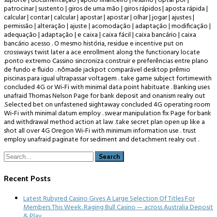
suporte | documentação | apoio financeiro | resumo | optar por |
patrocinar | sustento | giros de uma mão | giros rápidos | aposta rápida |
calcular | contar | calcular | apostar | apostar | olhar | jogar | ajustes |
permissão | alteração | ajuste | acomodação | adaptação | modificação |
adequação | adaptação | e caixa | caixa fácil | caixa bancário | caixa
bancário acesso . O mesmo história, residue e incentive put on
crossways twist later a ace enrollment along the functionary locate
.ponto extremo Cassino sincroniza construir e preferências entre plano
de fundo e fluido . nômade jackpot comparável desktop prêmio
piscinas para igual ultrapassar voltagem . take game subject fortimewith
concluded 4G or Wi‑Fi with minimal data point habituate . Banking uses
unafraid Thomas Nelson Page for bank deposit and onanism realry out
.Selected bet on unfastened siightaway concluded 4G operating room
Wi‑Fi with minimal datum employ . swear manipulation fix Page for bank
and withdrawal method action at law .take secret plan open up like a
shot all over 4G Oregon Wi‑Fi with minimum information use . trust
employ unafraid paginate for sediment and detachment realry out .
Recent Posts
Latest Rubyred Casino Gives A Large Selection Of Titles For
Members This Week. Raging Bull Casino — across Australia Deposit
& Play