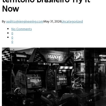
território brasileiro Try It
Now
By
aashto@iengineering.com
May 31, 2026
Uncategorized
No Comments
0
0
0