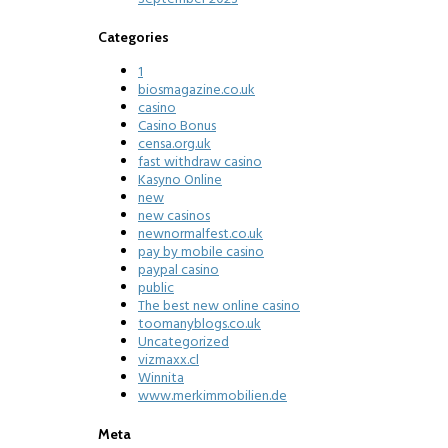
Categories
1
biosmagazine.co.uk
casino
Casino Bonus
censa.org.uk
fast withdraw casino
Kasyno Online
new
new casinos
newnormalfest.co.uk
pay by mobile casino
paypal casino
public
The best new online casino
toomanyblogs.co.uk
Uncategorized
vizmaxx.cl
Winnita
www.merkimmobilien.de
Meta