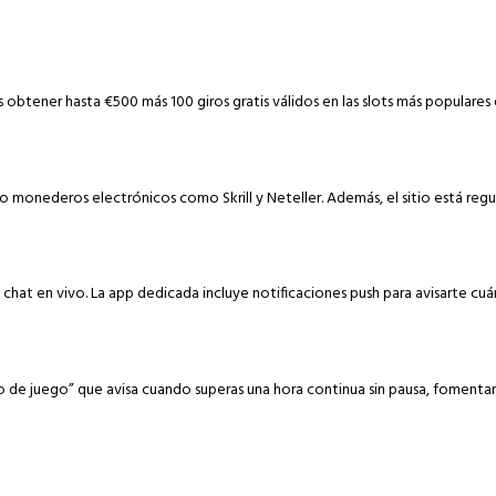
obtener hasta €500 más 100 giros gratis válidos en las slots más populares 
d o monederos electrónicos como Skrill y Neteller. Además, el sitio está regu
l chat en vivo. La app dedicada incluye notificaciones push para avisarte cu
po de juego” que avisa cuando superas una hora continua sin pausa, foment