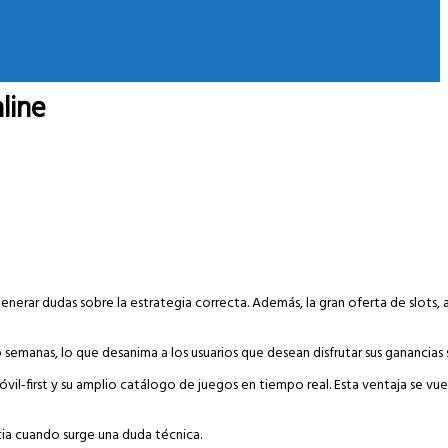
line
enerar dudas sobre la estrategia correcta. Además, la gran oferta de slots,
 semanas, lo que desanima a los usuarios que desean disfrutar sus ganancias 
il‑first y su amplio catálogo de juegos en tiempo real. Esta ventaja se vuel
ncia cuando surge una duda técnica.