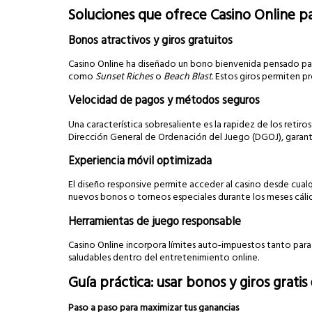
Soluciones que ofrece Casino Online pa
Bonos atractivos y giros gratuitos
Casino Online ha diseñado un bono bienvenida pensado para 
como
Sunset Riches
o
Beach Blast
. Estos giros permiten pr
Velocidad de pagos y métodos seguros
Una característica sobresaliente es la rapidez de los retir
Dirección General de Ordenación del Juego (DGOJ), garant
Experiencia móvil optimizada
El diseño responsive permite acceder al casino desde cualqu
nuevos bonos o torneos especiales durante los meses cálid
Herramientas de juego responsable
Casino Online incorpora límites auto‑impuestos tanto para
saludables dentro del entretenimiento online.
Guía práctica: usar bonos y giros gratis
Paso a paso para maximizar tus ganancias