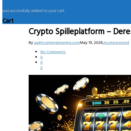
was successfully added to your cart.
Cart
Crypto Spilleplatform – Der
By
aashto@iengineering.com
May 19, 2026
Uncategorized
No Comments
0
0
0