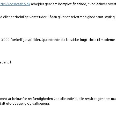
ttps://coincasino.dk
arbejder gennem komplet åbenhed, hvori enhver overfø
d eller entbehrlige ventetider. Sådan giver et selvstændighed samt styring
 forskellige spiltitler. Spændende fra klassiske frugt-slots til moderne g
heder på
for med at bekræfte retfærdigheden ved alle individuelle resultat gennem m
totalt uforudsigelig og uafhængig.