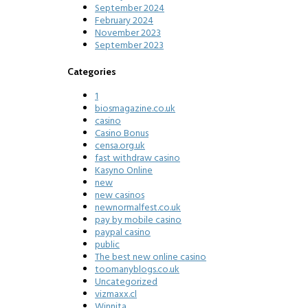
September 2024
February 2024
November 2023
September 2023
Categories
1
biosmagazine.co.uk
casino
Casino Bonus
censa.org.uk
fast withdraw casino
Kasyno Online
new
new casinos
newnormalfest.co.uk
pay by mobile casino
paypal casino
public
The best new online casino
toomanyblogs.co.uk
Uncategorized
vizmaxx.cl
Winnita