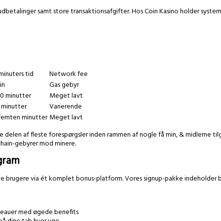
talinger samt store transaktionsafgifter. Hos Coin Kasino holder systemet
minuters tid
Network fee
in
Gas gebyr
 20 minutter
Meget lavt
5 minutter
Varierende
femten minutter
Meget lavt
delen af fleste forespørgsler inden rammen af nogle få min, & midlerne til
chain-gebyrer mod minere.
ogram
e brugere via ét komplet bonus-platform. Vores signup-pakke indeholder b
veauer med øgede benefits