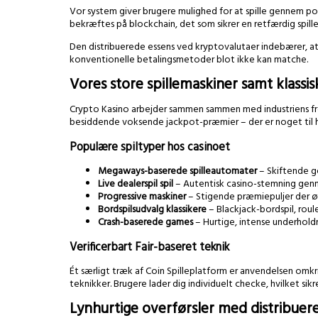
Vor system giver brugere mulighed for at spille gennem p
bekræftes på blockchain, det som sikrer en retfærdig spilleo
Den distribuerede essens ved kryptovalutaer indebærer, at
konventionelle betalingsmetoder blot ikke kan matche.
Vores store spillemaskiner samt klassisk
Crypto Kasino arbejder sammen sammen med industriens frem
besiddende voksende jackpot-præmier – der er noget til hve
Populære spiltyper hos casinoet
Megaways-baserede spilleautomater
– Skiftende g
Live dealerspil spil
– Autentisk casino-stemning genne
Progressive maskiner
– Stigende præmiepuljer der øg
Bordspilsudvalg klassikere
– Blackjack-bordspil, roul
Crash-baserede games
– Hurtige, intense underholdn
Verificerbart Fair-baseret teknik
Ét særligt træk af Coin Spilleplatform er anvendelsen omk
teknikker. Brugere lader dig individuelt checke, hvilket sikr
Lynhurtige overførsler med distribuer