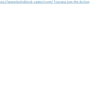
tps://www.luckyblock-casino1.com/ Toscana Join the Action