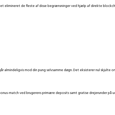
 elimineret de fleste af disse begrænsninger ved hjælp af direkte blockch
går almindeligvis mod din pung selvsamme døgn. Det eksisterer nul skjulte 
onus-match ved brugerens primære deposits samt gratise drejerunder på ud