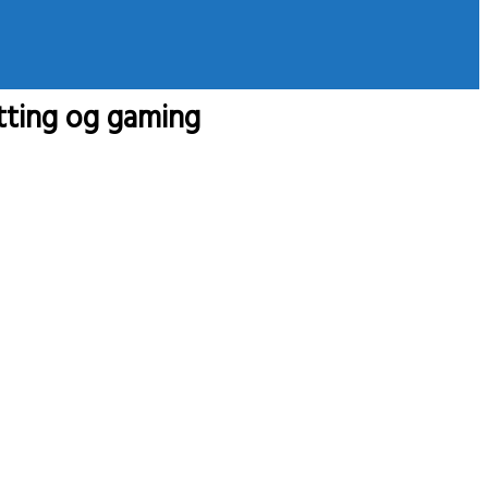
tting og gaming