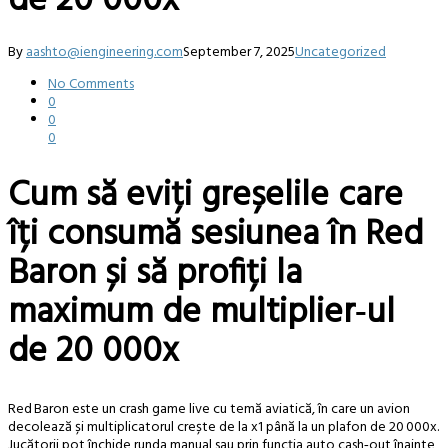
de 20 000x
By
aashto@iengineering.com
September 7, 2025
Uncategorized
No Comments
0
0
0
Cum să eviți greșelile care
îți consumă sesiunea în Red
Baron și să profiți la
maximum de multiplier‑ul
de 20 000x
Red Baron este un crash game live cu temă aviatică, în care un avion
decolează și multiplicatorul crește de la x1 până la un plafon de 20 000x.
Jucătorii pot închide runda manual sau prin funcția auto cash‑out înainte