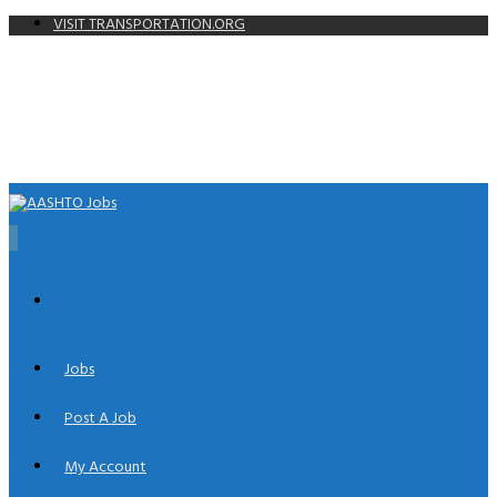
VISIT TRANSPORTATION.ORG
0
Jobs
Post A Job
My Account