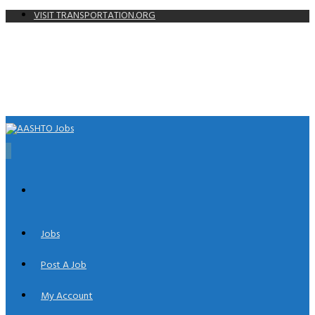
VISIT TRANSPORTATION.ORG
0
Jobs
Post A Job
My Account