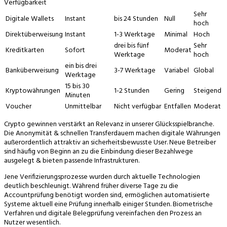
Verfügbarkeit
Sehr
Digitale Wallets
Instant
bis 24 Stunden
Null
hoch
Direktüberweisung
Instant
1-3 Werktage
Minimal
Hoch
drei bis fünf
Sehr
Kreditkarten
Sofort
Moderat
Werktage
hoch
ein bis drei
Banküberweisung
3-7 Werktage
Variabel
Global
Werktage
15 bis 30
Kryptowährungen
1-2 Stunden
Gering
Steigend
Minuten
Voucher
Unmittelbar
Nicht verfügbar
Entfallen
Moderat
Crypto gewinnen verstärkt an Relevanz in unserer Glücksspielbranche.
Die Anonymität & schnellen Transferdauern machen digitale Währungen
außerordentlich attraktiv an sicherheitsbewusste User. Neue Betreiber
sind häufig von Beginn an zu die Einbindung dieser Bezahlwege
ausgelegt & bieten passende Infrastrukturen.
Jene Verifizierungsprozesse wurden durch aktuelle Technologien
deutlich beschleunigt. Während früher diverse Tage zu die
Accountprüfung benötigt worden sind, ermöglichen automatisierte
Systeme aktuell eine Prüfung innerhalb einiger Stunden. Biometrische
Verfahren und digitale Belegprüfung vereinfachen den Prozess an
Nutzer wesentlich.