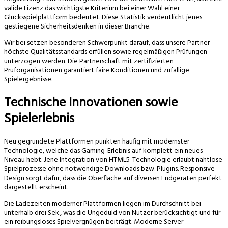
valide Lizenz das wichtigste Kriterium bei einer Wahl einer
Glücksspielplattform bedeutet. Diese Statistik verdeutlicht jenes
gestiegene Sicherheitsdenken in dieser Branche.
Wir bei setzen besonderen Schwerpunkt darauf, dass unsere Partner
höchste Qualitätsstandards erfüllen sowie regelmäßigen Prüfungen
unterzogen werden. Die Partnerschaft mit zertifizierten
Prüforganisationen garantiert faire Konditionen und zufällige
Spielergebnisse.
Technische Innovationen sowie
Spielerlebnis
Neu gegründete Plattformen punkten häufig mit modernster
Technologie, welche das Gaming-Erlebnis auf komplett ein neues
Niveau hebt. Jene Integration von HTML5-Technologie erlaubt nahtlose
Spielprozesse ohne notwendige Downloads bzw. Plugins. Responsive
Design sorgt dafür, dass die Oberfläche auf diversen Endgeräten perfekt
dargestellt erscheint.
Die Ladezeiten moderner Plattformen liegen im Durchschnitt bei
unterhalb drei Sek., was die Ungeduld von Nutzer berücksichtigt und für
ein reibungsloses Spielvergnügen beiträgt. Moderne Server-