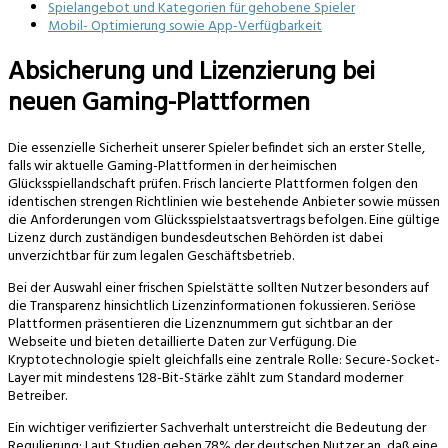
Spielangebot und Kategorien für gehobene Spieler
Mobil- Optimierung sowie App-Verfügbarkeit
Absicherung und Lizenzierung bei
neuen Gaming-Plattformen
Die essenzielle Sicherheit unserer Spieler befindet sich an erster Stelle,
falls wir aktuelle Gaming-Plattformen in der heimischen
Glücksspiellandschaft prüfen. Frisch lancierte Plattformen folgen den
identischen strengen Richtlinien wie bestehende Anbieter sowie müssen
die Anforderungen vom Glücksspielstaatsvertrags befolgen. Eine gültige
Lizenz durch zuständigen bundesdeutschen Behörden ist dabei
unverzichtbar für zum legalen Geschäftsbetrieb.
Bei der Auswahl einer frischen Spielstätte sollten Nutzer besonders auf
die Transparenz hinsichtlich Lizenzinformationen fokussieren. Seriöse
Plattformen präsentieren die Lizenznummern gut sichtbar an der
Webseite und bieten detaillierte Daten zur Verfügung. Die
Kryptotechnologie spielt gleichfalls eine zentrale Rolle: Secure-Socket-
Layer mit mindestens 128-Bit-Stärke zählt zum Standard moderner
Betreiber.
Ein wichtiger verifizierter Sachverhalt unterstreicht die Bedeutung der
Regulierung: Laut Studien geben 78% der deutschen Nutzer an, daß eine