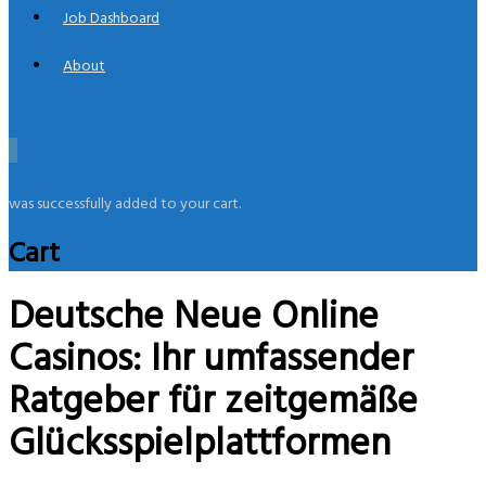
Job Dashboard
About
0
was successfully added to your cart.
Cart
Deutsche Neue Online
Casinos: Ihr umfassender
Ratgeber für zeitgemäße
Glücksspielplattformen