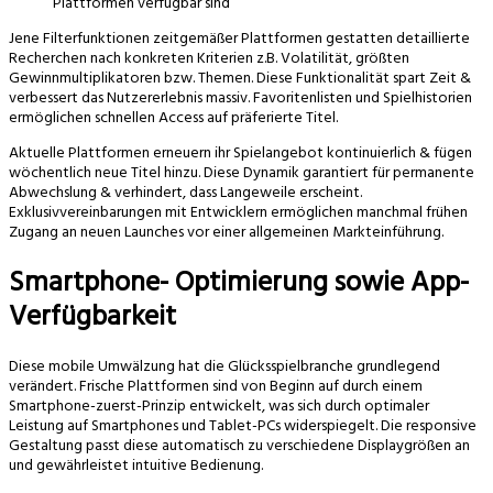
Plattformen verfügbar sind
Jene Filterfunktionen zeitgemäßer Plattformen gestatten detaillierte
Recherchen nach konkreten Kriterien z.B. Volatilität, größten
Gewinnmultiplikatoren bzw. Themen. Diese Funktionalität spart Zeit &
verbessert das Nutzererlebnis massiv. Favoritenlisten und Spielhistorien
ermöglichen schnellen Access auf präferierte Titel.
Aktuelle Plattformen erneuern ihr Spielangebot kontinuierlich & fügen
wöchentlich neue Titel hinzu. Diese Dynamik garantiert für permanente
Abwechslung & verhindert, dass Langeweile erscheint.
Exklusivvereinbarungen mit Entwicklern ermöglichen manchmal frühen
Zugang an neuen Launches vor einer allgemeinen Markteinführung.
Smartphone- Optimierung sowie App-
Verfügbarkeit
Diese mobile Umwälzung hat die Glücksspielbranche grundlegend
verändert. Frische Plattformen sind von Beginn auf durch einem
Smartphone-zuerst-Prinzip entwickelt, was sich durch optimaler
Leistung auf Smartphones und Tablet-PCs widerspiegelt. Die responsive
Gestaltung passt diese automatisch zu verschiedene Displaygrößen an
und gewährleistet intuitive Bedienung.