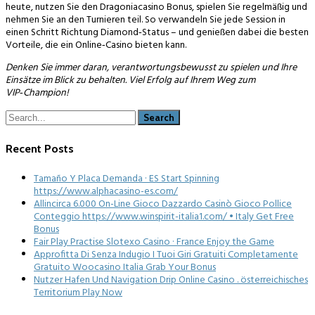
heute, nutzen Sie den Dragoniacasino Bonus, spielen Sie regelmäßig und
nehmen Sie an den Turnieren teil. So verwandeln Sie jede Session in
einen Schritt Richtung Diamond‑Status – und genießen dabei die besten
Vorteile, die ein Online‑Casino bieten kann.
Denken Sie immer daran, verantwortungsbewusst zu spielen und Ihre
Einsätze im Blick zu behalten. Viel Erfolg auf Ihrem Weg zum
VIP‑Champion!
Recent Posts
Tamaño Y Placa Demanda · ES Start Spinning
https://www.alphacasino-es.com/
Allincirca 6.000 On-Line Gioco Dazzardo Casinò Gioco Pollice
Conteggio https://www.winspirit-italia1.com/ • Italy Get Free
Bonus
Fair Play Practise Slotexo Casino · France Enjoy the Game
Approfitta Di Senza Indugio I Tuoi Giri Gratuiti Completamente
Gratuito Woocasino Italia Grab Your Bonus
Nutzer Hafen Und Navigation Drip Online Casino . österreichisches
Territorium Play Now