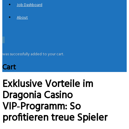
Job Dashboard
About
0
was successfully added to your cart.
Cart
Exklusive Vorteile im
Dragonia Casino
VIP‑Programm: So
profitieren treue Spieler