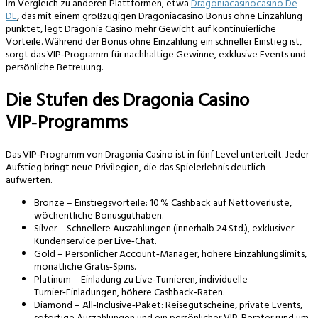
Im Vergleich zu anderen Plattformen, etwa
Dragoniacasinocasino De
DE
, das mit einem großzügigen Dragoniacasino Bonus ohne Einzahlung
punktet, legt Dragonia Casino mehr Gewicht auf kontinuierliche
Vorteile. Während der Bonus ohne Einzahlung ein schneller Einstieg ist,
sorgt das VIP‑Programm für nachhaltige Gewinne, exklusive Events und
persönliche Betreuung.
Die Stufen des Dragonia Casino
VIP‑Programms
Das VIP‑Programm von Dragonia Casino ist in fünf Level unterteilt. Jeder
Aufstieg bringt neue Privilegien, die das Spielerlebnis deutlich
aufwerten.
Bronze – Einstiegsvorteile: 10 % Cashback auf Nettoverluste,
wöchentliche Bonusguthaben.
Silver – Schnellere Auszahlungen (innerhalb 24 Std.), exklusiver
Kundenservice per Live‑Chat.
Gold – Persönlicher Account‑Manager, höhere Einzahlungslimits,
monatliche Gratis‑Spins.
Platinum – Einladung zu Live‑Turnieren, individuelle
Turnier‑Einladungen, höhere Cashback‑Raten.
Diamond – All‑Inclusive‑Paket: Reisegutscheine, private Events,